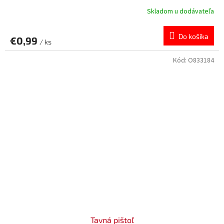
Skladom u dodávateľa
Do košíka
€0,99
/ ks
Kód:
O833184
Tavná pištoľ