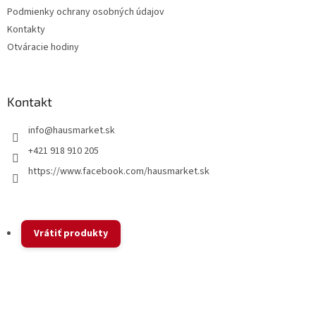
Podmienky ochrany osobných údajov
p
e
r
Kontakty
v
Otváracie hodiny
k
y
v
ý
Kontakt
p
i
info
@
hausmarket.sk
s
u
+421 918 910 205
https://www.facebook.com/hausmarket.sk
Vrátiť produkty