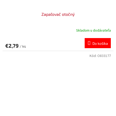
Zapaľovač otočný
Skladom u dodávateľa
Do košíka
€2,79
/ ks
Kód:
O833177