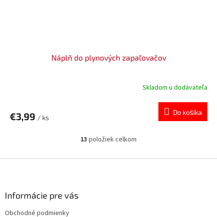
Náplň do plynových zapaľovačov
Skladom u dodávateľa
Do košíka
€3,99
/ ks
13
položiek celkom
O
v
l
Z
á
á
d
p
a
ä
Informácie pre vás
c
t
i
Obchodné podmienky
i
e