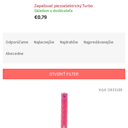
Zapaľovač piezoelektrický Turbo
Skladom u dodávateľa
€0,79
R
a
Odporúčame
Najlacnejšie
Najdrahšie
Najpredávanejšie
d
e
Abecedne
n
i
e
OTVORIŤ FILTER
p
r
V
Kód:
O833188
o
ý
d
p
u
i
k
s
t
p
o
r