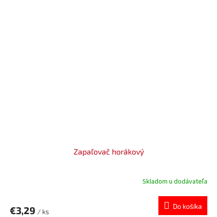
Zapaľovač horákový
Skladom u dodávateľa
Do košíka
€3,29
/ ks