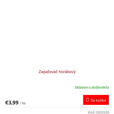
Zapaľovač horákový
Skladom u dodávateľa
Do košíka
€3,99
/ ks
Kód:
O833189