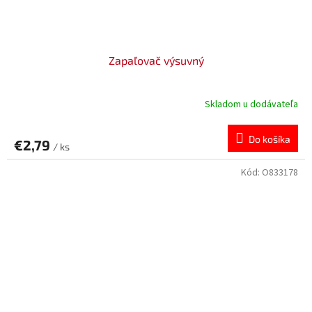
Zapaľovač výsuvný
Skladom u dodávateľa
Do košíka
€2,79
/ ks
Kód:
O833178