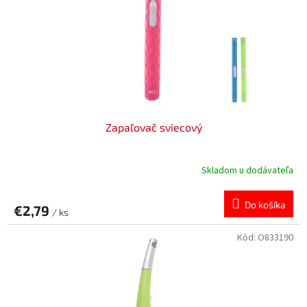
v
o
d
u
k
t
o
v
Zapaľovač sviecový
Skladom u dodávateľa
Do košíka
€2,79
/ ks
Kód:
O833190