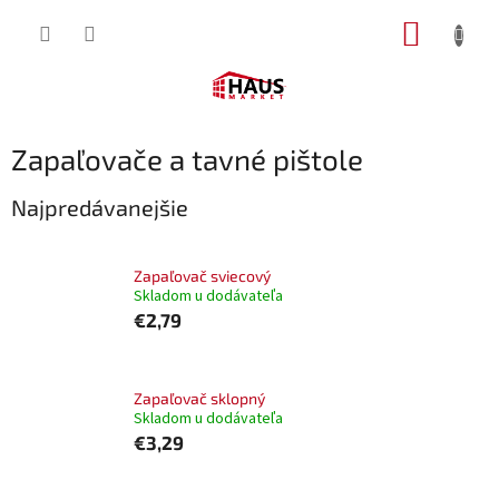
Prejsť
NÁKUP
na
obsah
KOŠÍK
Zapaľovače a tavné pištole
Najpredávanejšie
Zapaľovač sviecový
Skladom u dodávateľa
€2,79
Zapaľovač sklopný
Skladom u dodávateľa
€3,29