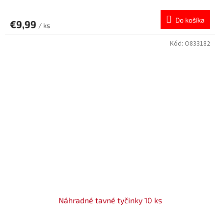
Do košíka
€9,99
/ ks
Kód:
O833182
Náhradné tavné tyčinky 10 ks