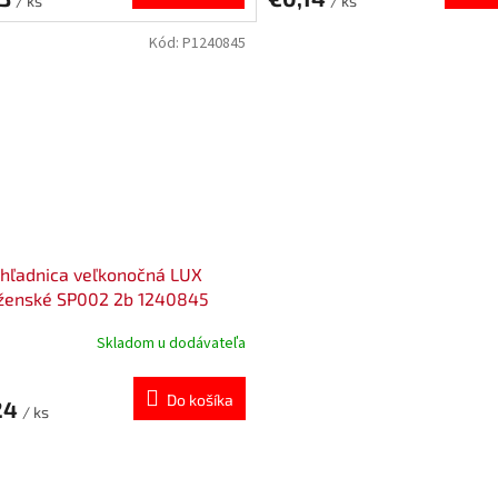
/ ks
/ ks
Kód:
P1240845
hľadnica veľkonočná LUX
ženské SP002 2b 1240845
Skladom u dodávateľa
Do košíka
24
/ ks
O
v