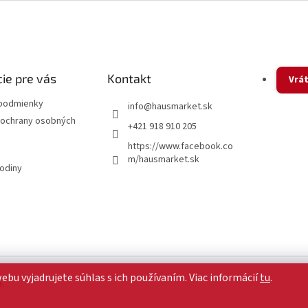
ie pre vás
Kontakt
Vrát
podmienky
info
@
hausmarket.sk
ochrany osobných
+421 918 910 205
https://www.facebook.co
m/hausmarket.sk
hodiny
u vyjadrujete súhlas s ich používaním. Viac informácií
tu
.
.