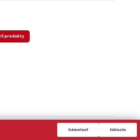
iť produkty
Vytvoril Shoptet
Odmietnuť
Súhlasím