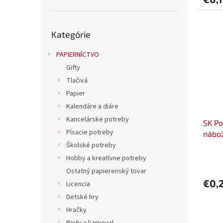
Preskočiť
Kategórie
kategórie
PAPIERNÍCTVO
Gifty
Tlačivá
Papier
Kalendáre a diáre
Kancelárske potreby
SK Po
Písacie potreby
nábo
Školské potreby
Hobby a kreatívne potreby
Ostatný papierenský tovar
€0,
Licencia
Detské hry
Hračky