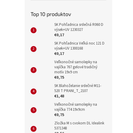
Top 10 produktov
SK Pohľadnica srdečná R060 D
výsek+UV 1230327
€0,17
SK Pohľadnica Veľká noc 121 D
výsek+UV 1300168
€0,17
Veľkonočné samolepky na
vajíčka 767 gelové tradičný
motív 19x9 cm
€0,75
SK Blahoželanie srdečné M11-
520 T PRANI_T_2107
€1,48
Veľkonočné samolepky na
vajíčka 774 19x9cm
€0,75
Zložka M s cvokom DL Idealink
5371348