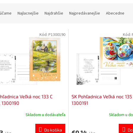
účame
Najlacnejšie
Najdrahšie
Najpredávanejšie
Abecedne
Kód:
P1300190
Kód:
hľadnica Veľká noc 133 C
SK Pohľadnica Veľká noc 135
k 1300190
1300191
Skladom u dodávateľa
Skladom u do
Do košíka
Do
13
€0,14