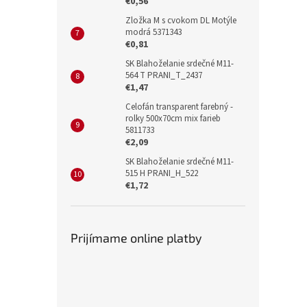
€0,56
Zložka M s cvokom DL Motýle
modrá 5371343
€0,81
SK Blahoželanie srdečné M11-
564 T PRANI_T_2437
€1,47
Celofán transparent farebný -
rolky 500x70cm mix farieb
5811733
€2,09
SK Blahoželanie srdečné M11-
515 H PRANI_H_522
€1,72
Prijímame online platby