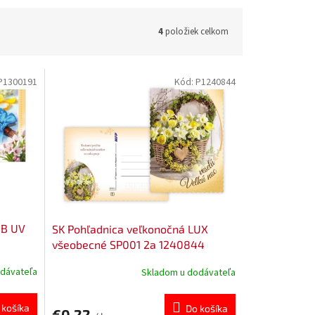
4
položiek celkom
P1300191
Kód:
P1240844
 B UV
SK Pohľadnica veľkonočná LUX
všeobecné SP001 2a 1240844
dávateľa
Skladom u dodávateľa
 košíka
Do košíka
€0,22