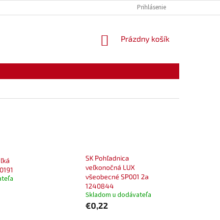
KONTAKTY
OTVÁRACIE HODINY
Prihlásenie
NÁKUPNÝ
Prázdny košík
KOŠÍK
SK Pohľadnica
ľká
veľkonočná LUX
00191
všeobecné SP001 2a
ateľa
1240844
Skladom u dodávateľa
€0,22