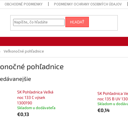
OBCHODNÉ PODMIENKY
PODMIENKY OCHRANY OSOBNÝCH ÚDAJOV
HĽADAŤ
Veľkonočné pohľadnice
konočné pohľadnice
edávanejšie
SK Pohľadnica Veľká
SK Pohľadnica Ve
noc 133 C výsek
noc 135 B UV 13
1300190
Skladom u dodáv
Skladom u dodávateľa
€0,14
€0,13