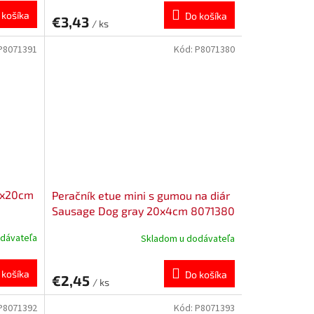
 košíka
Do košíka
€3,43
/ ks
P8071391
Kód:
P8071380
 7x20cm
Peračník etue mini s gumou na diár
Sausage Dog gray 20x4cm 8071380
dávateľa
Skladom u dodávateľa
 košíka
Do košíka
€2,45
/ ks
P8071392
Kód:
P8071393