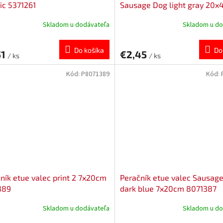
c 5371261
Sausage Dog light gray 20
8071381
Skladom u dodávateľa
Skladom u do
Do košíka
Do
51
€2,45
/ ks
/ ks
Kód:
P8071389
Kód:
ník etue valec print 2 7x20cm
Peračník etue valec Sausag
389
dark blue 7x20cm 8071387
Skladom u dodávateľa
Skladom u do