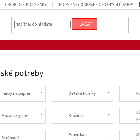
OBCHODNÉ PODMIENKY
PODMIENKY OCHRANY OSOBNÝCH ÚDAJOV
HĽADAŤ
lské potreby
Farby na papier
Detské kufríky
N
U
Mazacie gumy
Kružidlá
p
Pravítka a
M
Strúhadlá