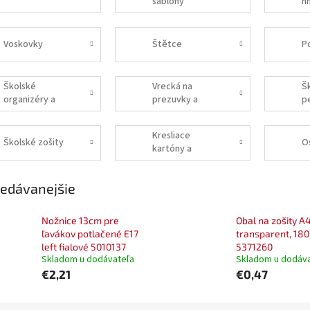
šablóny
h
Voskovky
Štětce
P
Školské
Vrecká na
Š
organizéry a
prezuvky a
p
zápisníky
peňaženky
Kresliace
Školské zošity
O
kartóny a
skicáre
edávanejšie
Nožnice 13cm pre
Obal na zošity A
ľavákov potlačené E17
transparent, 18
left fialové 5010137
5371260
Skladom u dodávateľa
Skladom u dodáv
€2,21
€0,47