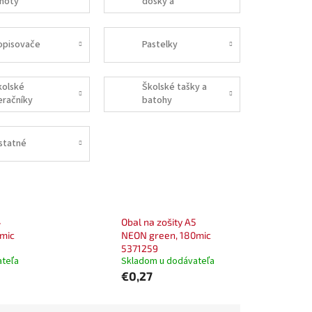
moty
dosky a
podložky
opisovače
Pastelky
kolské
Školské tašky a
eračníky
batohy
statné
4
Obal na zošity A5
0mic
NEON green, 180mic
5371259
ateľa
Skladom u dodávateľa
€0,27