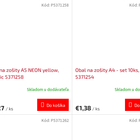
Kód:
P5371258
Kód:
na zošity A5 NEON yellow,
Obal na zošity A4 - set 10ks
ic 5371258
5371254
Skladom u dodávateľa
Skladom u do
Do košíka
Do
27
€1,38
/ ks
/ ks
Kód:
P5371262
Kód: