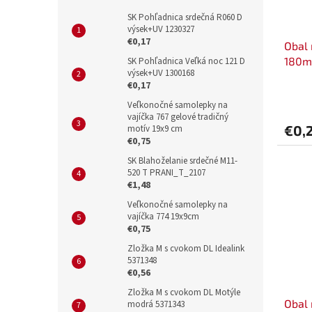
SK Pohľadnica srdečná R060 D
výsek+UV 1230327
€0,17
Obal 
180m
SK Pohľadnica Veľká noc 121 D
výsek+UV 1300168
€0,17
Veľkonočné samolepky na
vajíčka 767 gelové tradičný
€0,
motív 19x9 cm
€0,75
SK Blahoželanie srdečné M11-
520 T PRANI_T_2107
€1,48
Veľkonočné samolepky na
vajíčka 774 19x9cm
€0,75
Zložka M s cvokom DL Idealink
5371348
€0,56
Zložka M s cvokom DL Motýle
Obal 
modrá 5371343