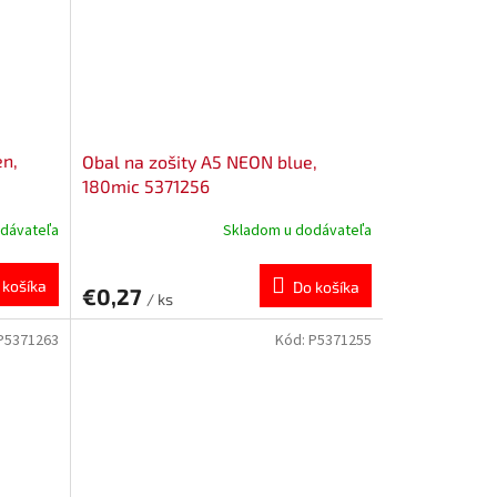
en,
Obal na zošity A5 NEON blue,
180mic 5371256
dávateľa
Skladom u dodávateľa
 košíka
Do košíka
€0,27
/ ks
P5371263
Kód:
P5371255