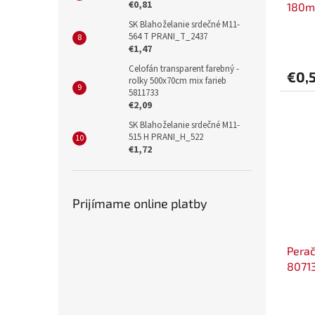
€0,81
180mi
SK Blahoželanie srdečné M11-
564 T PRANI_T_2437
€1,47
Celofán transparent farebný -
€0,
rolky 500x70cm mix farieb
5811733
€2,09
SK Blahoželanie srdečné M11-
515 H PRANI_H_522
€1,72
Prijímame online platby
Perač
8071