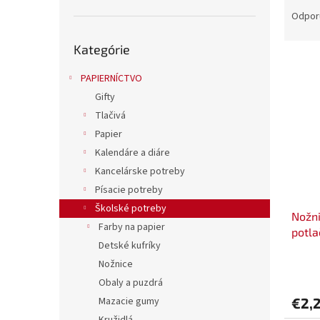
a
Odpor
d
Preskočiť
e
Kategórie
kategórie
V
n
ý
i
PAPIERNÍCTVO
p
e
Gifty
i
p
Tlačivá
s
r
Papier
p
o
Kalendáre a diáre
r
d
o
u
Kancelárske potreby
d
k
Písacie potreby
u
t
Školské potreby
Nožni
k
o
Farby na papier
potla
t
v
Detské kufríky
o
Nožnice
v
Obaly a puzdrá
€2,
Mazacie gumy