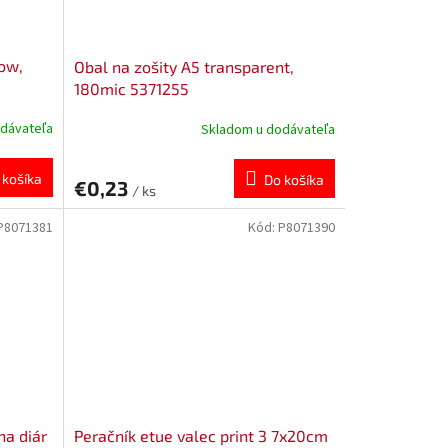
ow,
Obal na zošity A5 transparent,
180mic 5371255
dávateľa
Skladom u dodávateľa
 košíka
Do košíka
€0,23
/ ks
P8071381
Kód:
P8071390
na diár
Peračník etue valec print 3 7x20cm