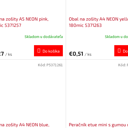
na zošity A5 NEON pink,
Obal na zošity A4 NEON yell
ic 5371257
180mic 5371263
Skladom u dodávateľa
Skladom u do
Do košíka
Do
27
€0,51
/ ks
/ ks
Kód:
P5371261
Kód:
na zošity A4 NEON blue,
Peračník etue mini s gumou 