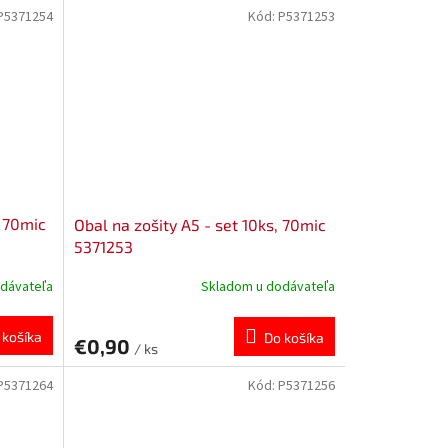
P5371254
Kód:
P5371253
, 70mic
Obal na zošity A5 - set 10ks, 70mic
5371253
dávateľa
Skladom u dodávateľa
 košíka
Do košíka
€0,90
/ ks
P5371264
Kód:
P5371256