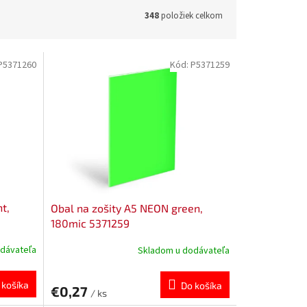
348
položiek celkom
P5371260
Kód:
P5371259
t,
Obal na zošity A5 NEON green,
180mic 5371259
dávateľa
Skladom u dodávateľa
 košíka
Do košíka
€0,27
/ ks