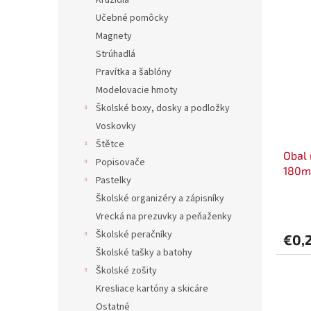
Kružidlá
Učebné pomôcky
Magnety
Strúhadlá
Pravítka a šablóny
Modelovacie hmoty
Školské boxy, dosky a podložky
Voskovky
Štětce
Obal 
Popisovače
180m
Pastelky
Školské organizéry a zápisníky
Vrecká na prezuvky a peňaženky
Školské peračníky
€0,
Školské tašky a batohy
Školské zošity
Kresliace kartóny a skicáre
Ostatné