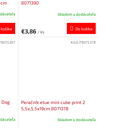
x4cm
8071390
dávateľa
Skladom u dodávateľa
 košíka
Do košíka
€3,86
/ ks
P8071387
Kód:
P8071378
e Dog
Peračník etue mini cube print 2
5,5x,5,5x19cm 8071378
dávateľa
Skladom u dodávateľa