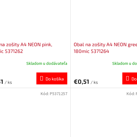
na zošity A4 NEON pink,
Obal na zošity A4 NEON gre
ic 5371262
180mic 5371264
Skladom u dodávateľa
Skladom u do
Do košíka
Do
51
€0,51
/ ks
/ ks
Kód:
P5371257
Kód: