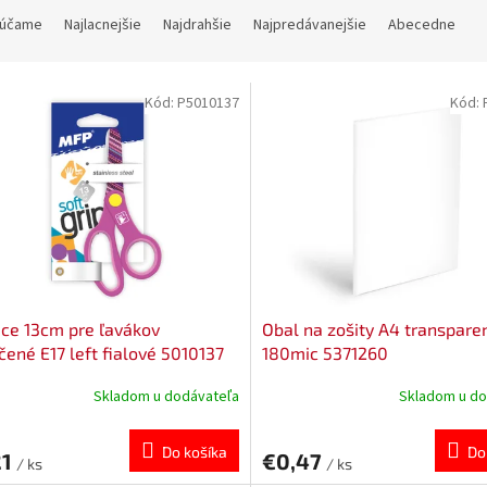
účame
Najlacnejšie
Najdrahšie
Najpredávanejšie
Abecedne
Kód:
P5010137
Kód:
ce 13cm pre ľavákov
Obal na zošity A4 transparen
čené E17 left fialové 5010137
180mic 5371260
Skladom u dodávateľa
Skladom u do
Do košíka
Do
21
€0,47
/ ks
/ ks