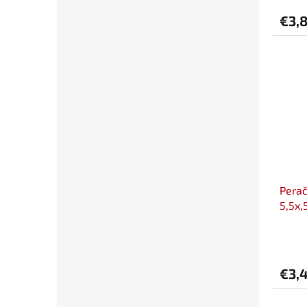
€3,
Perač
5,5x,
€3,