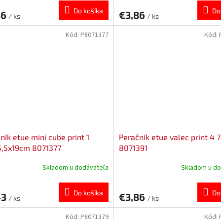
Do košíka
Do
86
€3,86
/ ks
/ ks
Kód:
P8071377
Kód:
ník etue mini cube print 1
Peračník etue valec print 4
5,5x19cm 8071377
8071391
Skladom u dodávateľa
Skladom u do
Do košíka
Do
43
€3,86
/ ks
/ ks
Kód:
P8071379
Kód: