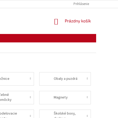
KONTAKTY
OTVÁRACIE HODINY
Prihlásenie
NÁKUPNÝ
Prázdny košík
KOŠÍK
ožnice
Obaly a puzdrá
čebné
Magnety
omôcky
odelovacie
Školské boxy,