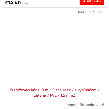
Do košíka
€14,40
/ ks
Kód:
E1902830300
Predlžovací kábel 3 m / 5 zásuviek / s vypínačom /
zelená / PVC / 1,5 mm2
Momentálne nedostupné