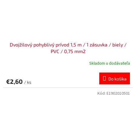
Dvojžilový pohyblivý prívod 1,5 m / 1 zásuvka / biely /
PVC / 0,75 mm2
Skladom u dodávateľa
Do košíka
€2,60
/ ks
Kód:
E1902010501