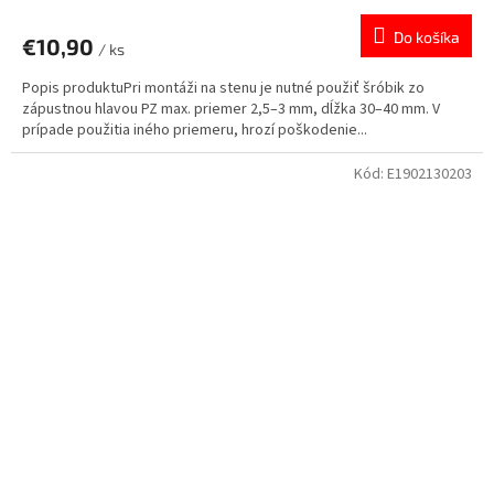
Do košíka
€10,90
/ ks
Popis produktuPri montáži na stenu je nutné použiť šróbik zo
zápustnou hlavou PZ max. priemer 2,5–3 mm, dĺžka 30–40 mm. V
prípade použitia iného priemeru, hrozí poškodenie...
Kód:
E1902130203