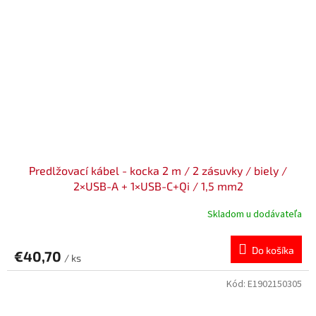
Predlžovací kábel - kocka 2 m / 2 zásuvky / biely /
2×USB-A + 1×USB-C+Qi / 1,5 mm2
Skladom u dodávateľa
Do košíka
€40,70
/ ks
Kód:
E1902150305