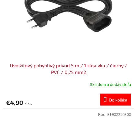
o
r
v
o
d
u
k
t
o
v
Dvojžilový pohyblivý prívod 5 m / 1 zásuvka / čierny /
PVC / 0,75 mm2
Skladom u dodávateľa
Do košíka
€4,90
/ ks
Kód:
E1902210300