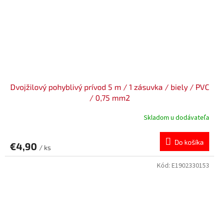
Dvojžilový pohyblivý prívod 5 m / 1 zásuvka / biely / PVC
/ 0,75 mm2
Skladom u dodávateľa
Do košíka
€4,90
/ ks
Kód:
E1902330153