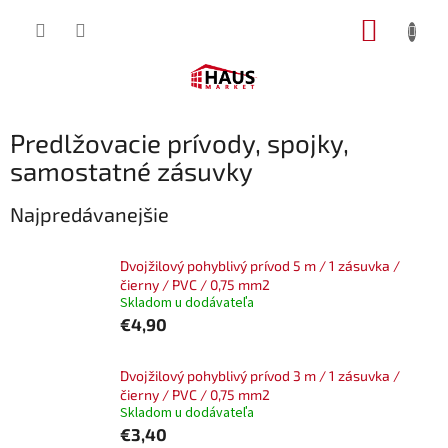
Prejsť
NÁKUP
na
obsah
KOŠÍK
Predlžovacie prívody, spojky,
samostatné zásuvky
Najpredávanejšie
Dvojžilový pohyblivý prívod 5 m / 1 zásuvka /
čierny / PVC / 0,75 mm2
Skladom u dodávateľa
€4,90
Dvojžilový pohyblivý prívod 3 m / 1 zásuvka /
čierny / PVC / 0,75 mm2
Skladom u dodávateľa
€3,40