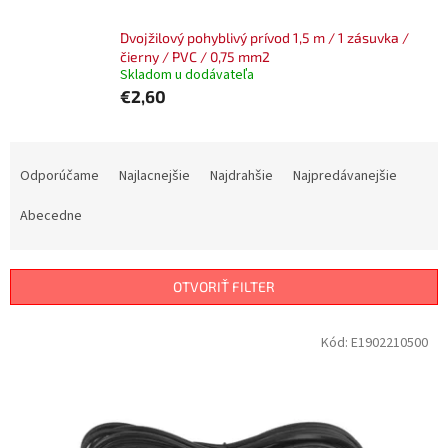
Dvojžilový pohyblivý prívod 1,5 m / 1 zásuvka /
čierny / PVC / 0,75 mm2
Skladom u dodávateľa
€2,60
R
a
Odporúčame
Najlacnejšie
Najdrahšie
Najpredávanejšie
d
e
Abecedne
n
i
e
OTVORIŤ FILTER
p
r
V
Kód:
E1902210500
o
ý
d
p
u
i
k
s
t
p