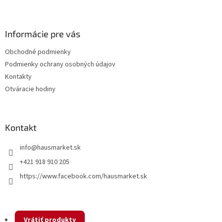
Z
a
a
c
á
n
i
p
i
e
ä
Informácie pre vás
e
p
t
r
Obchodné podmienky
i
v
Podmienky ochrany osobných údajov
e
k
y
Kontakty
v
Otváracie hodiny
ý
p
i
s
Kontakt
u
info
@
hausmarket.sk
+421 918 910 205
https://www.facebook.com/hausmarket.sk
Vrátiť produkty