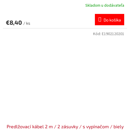
Skladom u dodávateľa
Do košíka
€8,40
/ ks
Kód:
E1902120201
Predlžovací kábel 2 m / 2 zásuvky / s vypínačom / biely