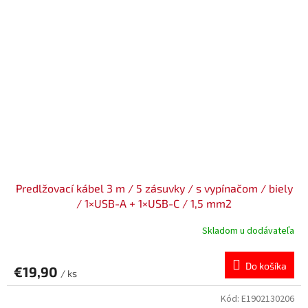
Predlžovací kábel 3 m / 5 zásuvky / s vypínačom / biely
/ 1×USB-A + 1×USB-C / 1,5 mm2
Skladom u dodávateľa
Do košíka
€19,90
/ ks
Kód:
E1902130206