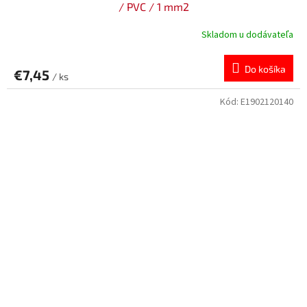
/ PVC / 1 mm2
Skladom u dodávateľa
Do košíka
€7,45
/ ks
Kód:
E1902120140