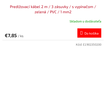
Predlžovací kábel 2 m / 3 zásuvky / s vypínačom /
zelená / PVC / 1 mm2
Skladom u dodávateľa
Do košíka
€7,85
/ ks
Kód:
E1902350200