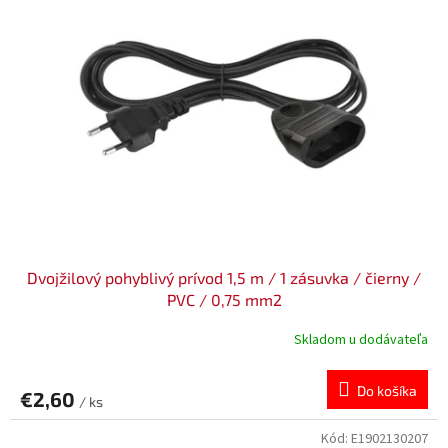
Dvojžilový pohyblivý prívod 1,5 m / 1 zásuvka / čierny /
PVC / 0,75 mm2
Skladom u dodávateľa
Do košíka
€2,60
/ ks
Kód:
E1902130207