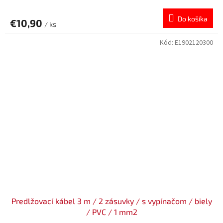
Do košíka
€10,90
/ ks
Kód:
E1902120300
Predlžovací kábel 3 m / 2 zásuvky / s vypínačom / biely
/ PVC / 1 mm2