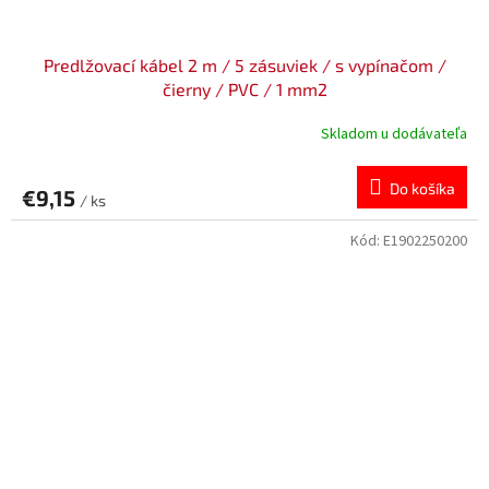
Predlžovací kábel 2 m / 5 zásuviek / s vypínačom /
čierny / PVC / 1 mm2
Skladom u dodávateľa
Do košíka
€9,15
/ ks
Kód:
E1902250200