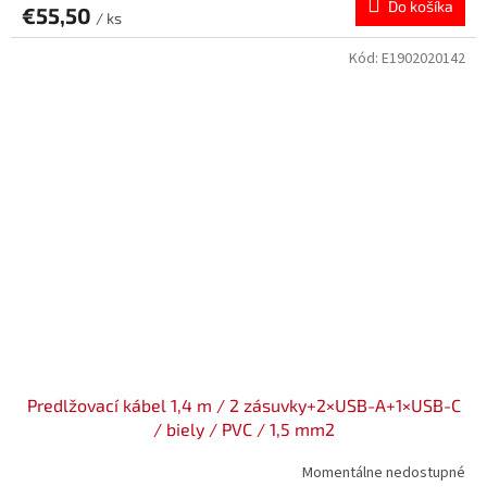
Do košíka
€55,50
/ ks
Kód:
E1902020142
Predlžovací kábel 1,4 m / 2 zásuvky+2×USB-A+1×USB-C
/ biely / PVC / 1,5 mm2
Momentálne nedostupné