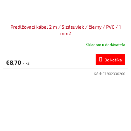
Predlžovací kábel 2 m / 5 zásuviek / čierny / PVC / 1
mm2
Skladom u dodávateľa
Do košíka
€8,70
/ ks
Kód:
E1902330200