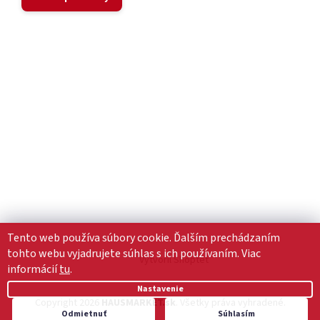
Tento web používa súbory cookie. Ďalším prechádzaním
tohto webu vyjadrujete súhlas s ich používaním. Viac
Vytvoril Shoptet
informácií
tu
.
Nastavenie
Copyright 2026
HAUSMARKET.sk
. Všetky práva vyhradené.
Odmietnuť
Súhlasím