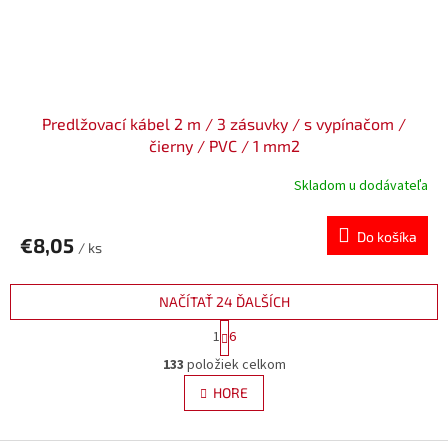
Predlžovací kábel 2 m / 3 zásuvky / s vypínačom /
čierny / PVC / 1 mm2
Skladom u dodávateľa
Do košíka
€8,05
/ ks
NAČÍTAŤ 24 ĎALŠÍCH
S
1
6
t
O
r
133
položiek celkom
v
á
l
HORE
n
á
k
d
o
v