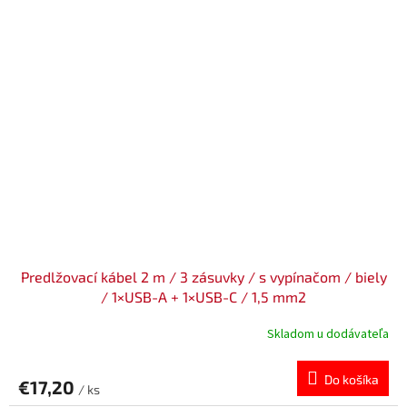
Predlžovací kábel 2 m / 3 zásuvky / s vypínačom / biely
/ 1×USB-A + 1×USB-C / 1,5 mm2
Skladom u dodávateľa
Do košíka
€17,20
/ ks