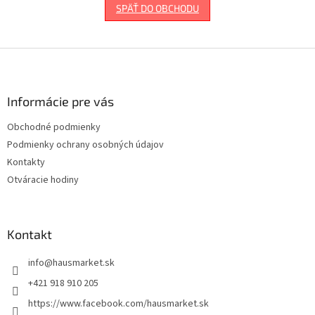
SPÄŤ DO OBCHODU
Z
á
p
ä
Informácie pre vás
t
Obchodné podmienky
i
Podmienky ochrany osobných údajov
e
Kontakty
Otváracie hodiny
Kontakt
info
@
hausmarket.sk
+421 918 910 205
https://www.facebook.com/hausmarket.sk