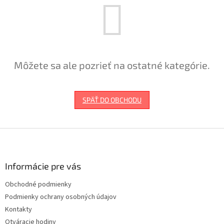
Môžete sa ale pozrieť na ostatné kategórie.
SPÄŤ DO OBCHODU
Z
á
p
ä
Informácie pre vás
t
Obchodné podmienky
i
Podmienky ochrany osobných údajov
e
Kontakty
Otváracie hodiny