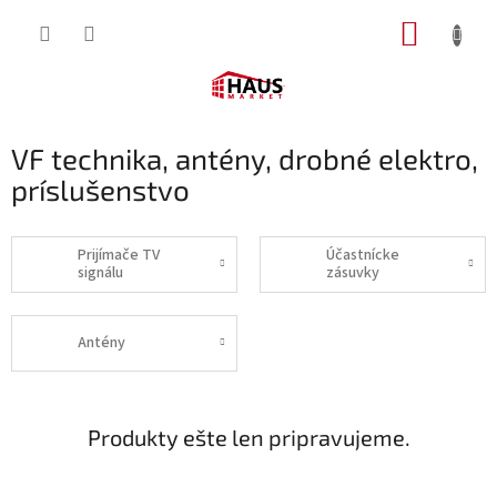
Prejsť
NÁKUP
na
obsah
KOŠÍK
VF technika, antény, drobné elektro,
príslušenstvo
Prijímače TV
Účastnícke
signálu
zásuvky
Antény
Produkty ešte len pripravujeme.