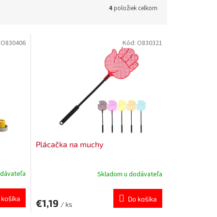
4
položiek celkom
:
O830406
Kód:
O830321
Plácačka na muchy
dávateľa
Skladom u dodávateľa
 košíka
Do košíka
€1,19
/ ks