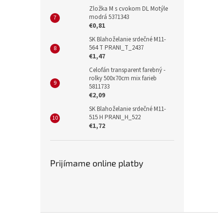
Zložka M s cvokom DL Motýle
modrá 5371343
€0,81
SK Blahoželanie srdečné M11-
564 T PRANI_T_2437
€1,47
Celofán transparent farebný -
rolky 500x70cm mix farieb
5811733
€2,09
SK Blahoželanie srdečné M11-
515 H PRANI_H_522
€1,72
Prijímame online platby
Z