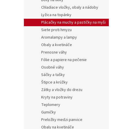
Boxy na lieky
Chladiace vložky, obaly a nádoby
Lyžica na topánky
Plácačky na muchy a pastičky na myši
Siete proti hmyzu
Aromalampy a lampy
Obaly a kvetináče
Prenosne váhy
Fólie a papiere na pečenie
Osobné váhy
Sáčky a tašky
Štipce a krúžky
Zátky a vložky do drezu
Kryty na potraviny
Teplomery
Gumičky
Preložky medzi panvice
Obaly na kvetináče