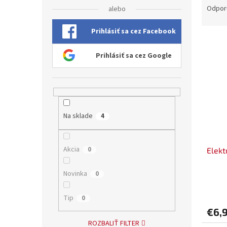
a
Odpor
alebo
d
e
Prihlásiť sa cez Facebook
V
n
ý
i
Prihlásiť sa cez Google
p
e
i
p
s
r
p
o
r
d
Na sklade
4
o
u
d
k
u
t
Akcia
0
Elekt
k
o
t
v
o
Novinka
0
v
Tip
0
€6,
ROZBALIŤ FILTER