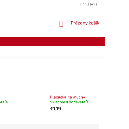
KONTAKTY
OTVÁRACIE HODINY
Prihlásenie
NÁKUPNÝ
Prázdny košík
KOŠÍK
Plácačka na muchy
ateľa
Skladom u dodávateľa
€1,19