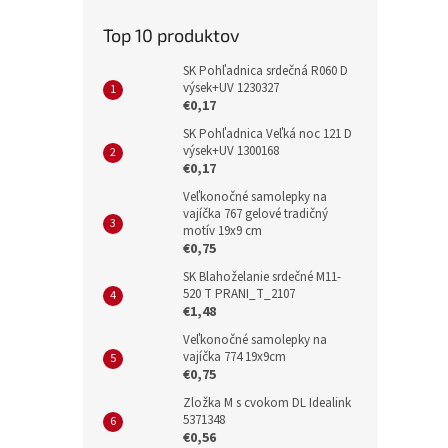
Top 10 produktov
SK Pohľadnica srdečná R060 D
výsek+UV 1230327
€0,17
SK Pohľadnica Veľká noc 121 D
výsek+UV 1300168
€0,17
Veľkonočné samolepky na
vajíčka 767 gelové tradičný
motív 19x9 cm
€0,75
SK Blahoželanie srdečné M11-
520 T PRANI_T_2107
€1,48
Veľkonočné samolepky na
vajíčka 774 19x9cm
€0,75
Zložka M s cvokom DL Idealink
5371348
€0,56