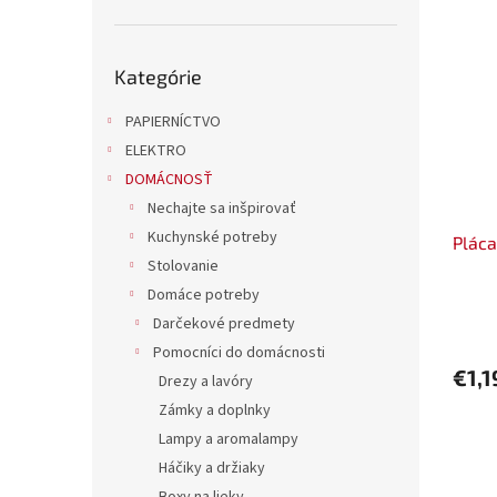
Preskočiť
Kategórie
kategórie
PAPIERNÍCTVO
ELEKTRO
DOMÁCNOSŤ
Nechajte sa inšpirovať
Kuchynské potreby
Plác
Stolovanie
Domáce potreby
Darčekové predmety
Pomocníci do domácnosti
€1,
Drezy a lavóry
Zámky a doplnky
Lampy a aromalampy
Háčiky a držiaky