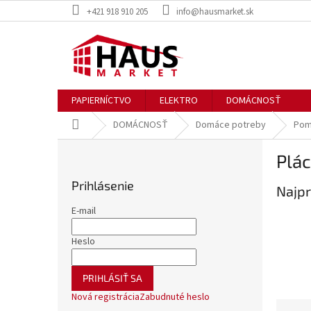
Prejsť
+421 918 910 205
info@hausmarket.sk
na
obsah
PAPIERNÍCTVO
ELEKTRO
DOMÁCNOSŤ
Domov
DOMÁCNOSŤ
Domáce potreby
Pom
B
Plác
o
č
Prihlásenie
Najpr
n
ý
E-mail
p
a
Heslo
n
e
PRIHLÁSIŤ SA
l
Nová registrácia
Zabudnuté heslo
R