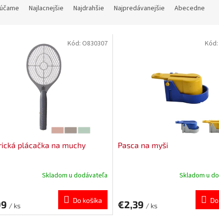
účame
Najlacnejšie
Najdrahšie
Najpredávanejšie
Abecedne
Kód:
O830307
Kód
rická plácačka na muchy
Pasca na myši
Skladom u dodávateľa
Skladom u do
Do košíka
Do
99
€2,39
/ ks
/ ks