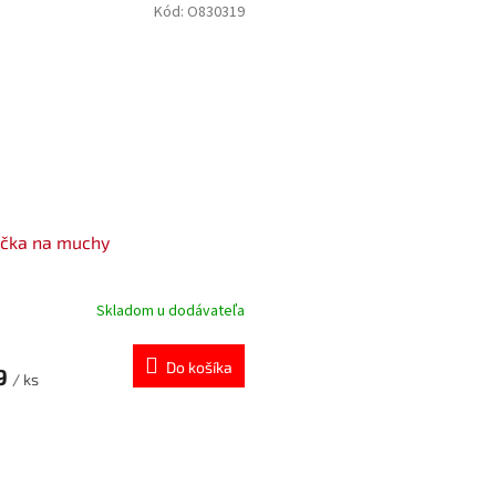
Kód:
O830319
ačka na muchy
Skladom u dodávateľa
Do košíka
19
/ ks
O
v
l
á