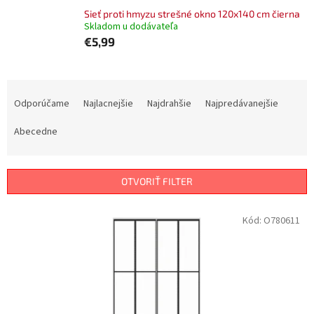
Sieť proti hmyzu strešné okno 120x140 cm čierna
Skladom u dodávateľa
€5,99
R
a
Odporúčame
Najlacnejšie
Najdrahšie
Najpredávanejšie
d
e
Abecedne
n
i
e
OTVORIŤ FILTER
p
r
V
Kód:
O780611
o
ý
d
p
u
i
k
s
t
p
o
r