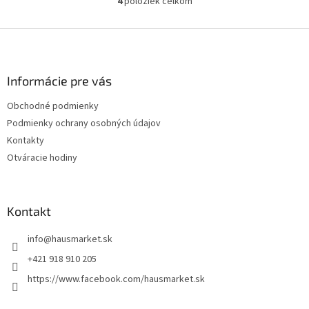
4
položiek celkom
O
v
l
Z
á
á
d
p
a
ä
Informácie pre vás
c
t
i
Obchodné podmienky
i
e
Podmienky ochrany osobných údajov
p
e
r
Kontakty
v
Otváracie hodiny
k
y
v
ý
Kontakt
p
i
info
@
hausmarket.sk
s
u
+421 918 910 205
https://www.facebook.com/hausmarket.sk