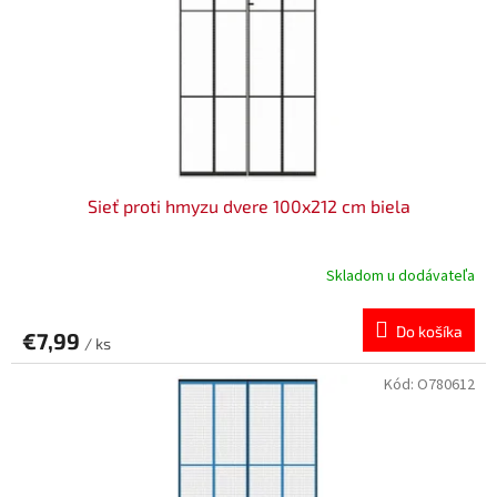
v
o
d
u
k
t
o
v
Sieť proti hmyzu dvere 100x212 cm biela
Skladom u dodávateľa
Do košíka
€7,99
/ ks
Kód:
O780612