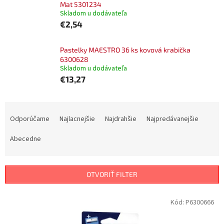
Mat 5301234
Skladom u dodávateľa
€2,54
Pastelky MAESTRO 36 ks kovová krabička
6300628
Skladom u dodávateľa
€13,27
R
a
Odporúčame
Najlacnejšie
Najdrahšie
Najpredávanejšie
d
e
Abecedne
n
i
e
OTVORIŤ FILTER
p
r
V
Kód:
P6300666
o
ý
d
p