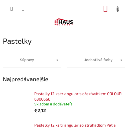
Prejsť
NÁKUP
na
obsah
KOŠÍK
Pastelky
Súpravy
Jednotlivé farby
Najpredávanejšie
Pastelky 12 ks triangular s ořezávátkem COLOUR
6300666
Skladom u dodávateľa
€2,12
Pastelky 12 ks triangular so strúhadlom Pat a