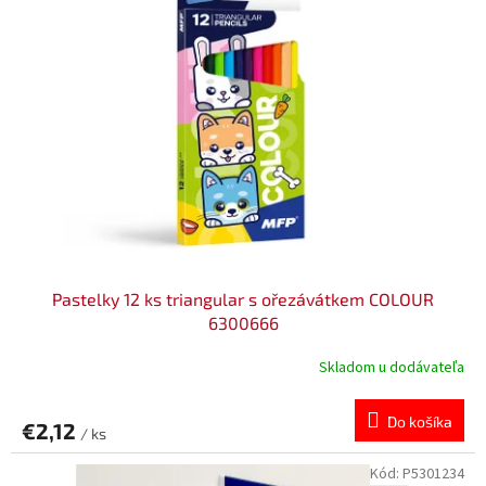
u
i
k
s
t
p
o
r
v
o
d
u
k
t
o
v
Pastelky 12 ks triangular s ořezávátkem COLOUR
6300666
Skladom u dodávateľa
Do košíka
€2,12
/ ks
Kód:
P5301234