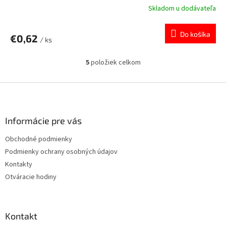
Skladom u dodávateľa
Do košíka
€0,62
/ ks
5
položiek celkom
O
v
l
Z
á
á
d
p
a
ä
Informácie pre vás
c
t
i
Obchodné podmienky
i
e
Podmienky ochrany osobných údajov
p
e
r
Kontakty
v
Otváracie hodiny
k
y
v
ý
Kontakt
p