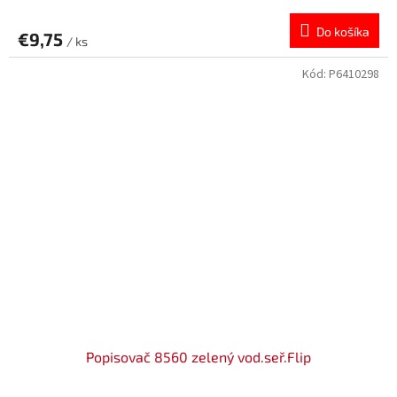
Do košíka
€9,75
/ ks
Kód:
P6410298
Popisovač 8560 zelený vod.seř.Flip