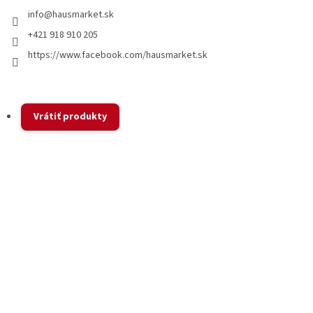
i
info
@
hausmarket.sk
s
u
+421 918 910 205
https://www.facebook.com/hausmarket.sk
Vrátiť produkty