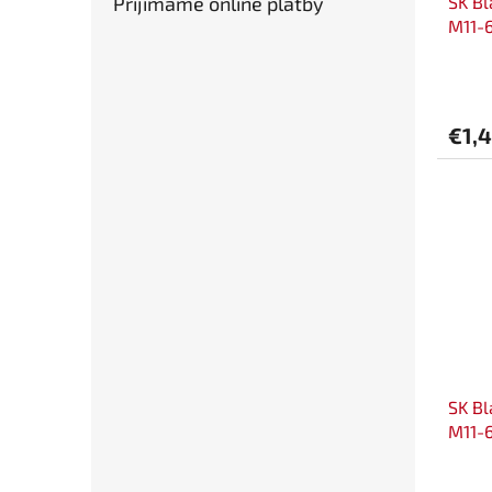
SK Bl
Prijímame online platby
M11-
€1,
SK Bl
M11-