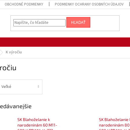
OBCHODNÉ PODMIENKY
PODMIENKY OCHRANY OSOBNÝCH ÚDAJOV
HĽADAŤ
K výročiu
ročiu
Veľké
edávanejšie
SK Blahoželanie k
SK Blahoželanie 
narodeninám 60 M11-
narodeninám 80