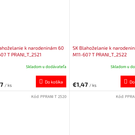
ahoželanie k narodeninám 60
SK Blahoželanie k narodeni
607 T PRANI_T_2521
M11-607 T PRANI_T_2522
Skladom u dodávateľa
Skladom u do
Do košíka
Do
47
€1,47
/ ks
/ ks
Kód:
PPRANI T 2520
Kód:
PPRA