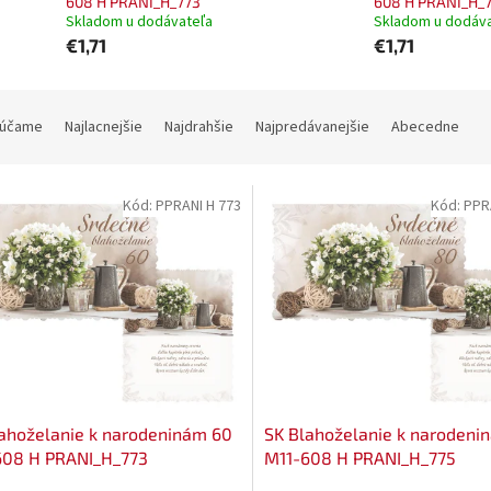
608 H PRANI_H_773
608 H PRANI_H_
Skladom u dodávateľa
Skladom u dodáv
€1,71
€1,71
účame
Najlacnejšie
Najdrahšie
Najpredávanejšie
Abecedne
Kód:
PPRANI H 773
Kód:
PPR
ahoželanie k narodeninám 60
SK Blahoželanie k narodeni
608 H PRANI_H_773
M11-608 H PRANI_H_775