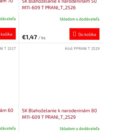
nám 70
SK Blahoželanie k narodeninám 50
M11-609 T PRANI_T_2526
dávateľa
Skladom u dodávateľa
 košíka
Do košíka
€1,47
/ ks
NI T 2527
Kód:
PPRANI T 2529
nám 60
SK Blahoželanie k narodeninám 80
M11-609 T PRANI_T_2529
dávateľa
Skladom u dodávateľa