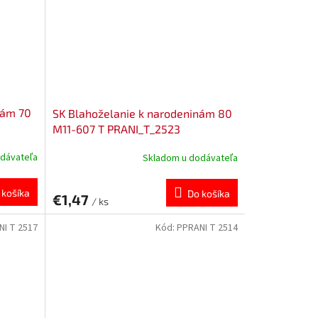
nám 70
SK Blahoželanie k narodeninám 80
M11-607 T PRANI_T_2523
dávateľa
Skladom u dodávateľa
 košíka
Do košíka
€1,47
/ ks
NI T 2517
Kód:
PPRANI T 2514