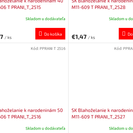
ahoželanie k narodeninám 40
SK Blahoželanie k narodeni
606 T PRANI_T_2515
M11-609 T PRANI_T_2528
Skladom u dodávateľa
Skladom u do
Do košíka
Do
47
€1,47
/ ks
/ ks
Kód:
PPRANI T 2516
Kód:
PPRA
ahoželanie k narodeninám 50
SK Blahoželanie k narodeni
606 T PRANI_T_2516
M11-609 T PRANI_T_2527
Skladom u dodávateľa
Skladom u do