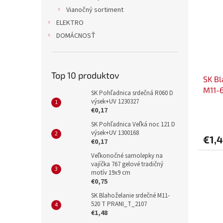
Vianočný sortiment
ELEKTRO
DOMÁCNOSŤ
Top 10 produktov
SK Bl
M11-
SK Pohľadnica srdečná R060 D
výsek+UV 1230327
€0,17
SK Pohľadnica Veľká noc 121 D
výsek+UV 1300168
€1,
€0,17
Veľkonočné samolepky na
vajíčka 767 gelové tradičný
motív 19x9 cm
€0,75
SK Blahoželanie srdečné M11-
520 T PRANI_T_2107
€1,48