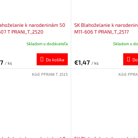
ahoželanie k narodeninám 50
SK Blahoželanie k narodeni
607 T PRANI_T_2520
M11-606 T PRANI_T_2517
Skladom u dodávateľa
Skladom u do
Do košíka
Do
47
€1,47
/ ks
/ ks
Kód:
PPRANI T 2515
Kód:
PPRA