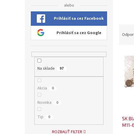
alebo
Prihlásiť sa cez Facebook
R
Prihlásiť sa cez Google
a
Odpor
d
e
V
n
ý
i
p
e
Na sklade
97
i
p
s
r
p
o
Akcia
0
r
d
o
u
Novinka
0
d
k
u
t
Tip
0
SK Bl
k
o
M11-
t
v
ROZBALIŤ FILTER
o