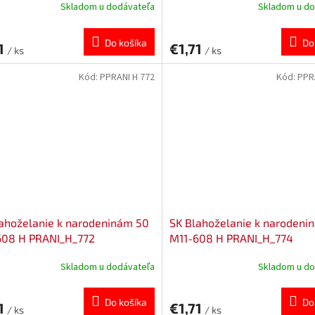
Skladom u dodávateľa
Skladom u do
Do košíka
Do
1
€1,71
/ ks
/ ks
Kód:
PPRANI H 772
Kód:
PPR
ahoželanie k narodeninám 50
SK Blahoželanie k narodeni
608 H PRANI_H_772
M11-608 H PRANI_H_774
Skladom u dodávateľa
Skladom u do
Do košíka
Do
1
€1,71
/ ks
/ ks