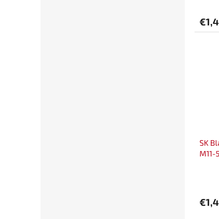
€1,
SK Bl
M11-
€1,