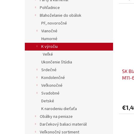
Party a karneval
Pohľadnice
Blahoželanie do obálok
PF, novoročné
Vianočné
Humorné
K výročiu
Veľké
Ukončenie štúdia
Srdečné
SK Bl
Kondolenčné
M11-
Veľkonočné
Svadobné
Detské
€1,
K narodeniu dieťaťa
Obálky na peniaze
Darčekový baliaci materiál
Veľkonočný sortiment