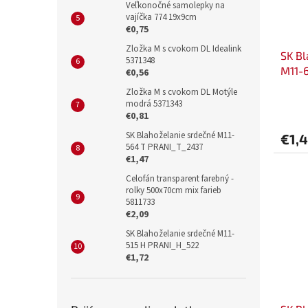
Veľkonočné samolepky na
vajíčka 774 19x9cm
€0,75
Zložka M s cvokom DL Idealink
SK Bl
5371348
M11-
€0,56
Zložka M s cvokom DL Motýle
modrá 5371343
€0,81
SK Blahoželanie srdečné M11-
€1,
564 T PRANI_T_2437
€1,47
Celofán transparent farebný -
rolky 500x70cm mix farieb
5811733
€2,09
SK Blahoželanie srdečné M11-
515 H PRANI_H_522
€1,72