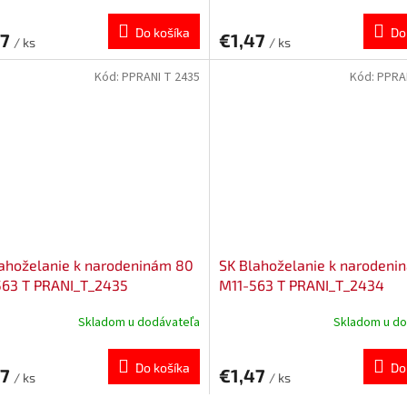
Do košíka
Do
47
€1,47
/ ks
/ ks
Kód:
PPRANI T 2435
Kód:
PPRA
ahoželanie k narodeninám 80
SK Blahoželanie k narodeni
563 T PRANI_T_2435
M11-563 T PRANI_T_2434
Skladom u dodávateľa
Skladom u do
Do košíka
Do
47
€1,47
/ ks
/ ks