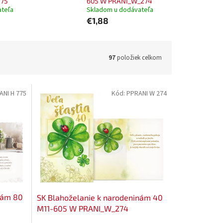
775
605 W PRANI_W_274
ateľa
Skladom u dodávateľa
€1,88
97
položiek celkom
ANI H 775
Kód:
PPRANI W 274
nám 80
SK Blahoželanie k narodeninám 40
M11-605 W PRANI_W_274