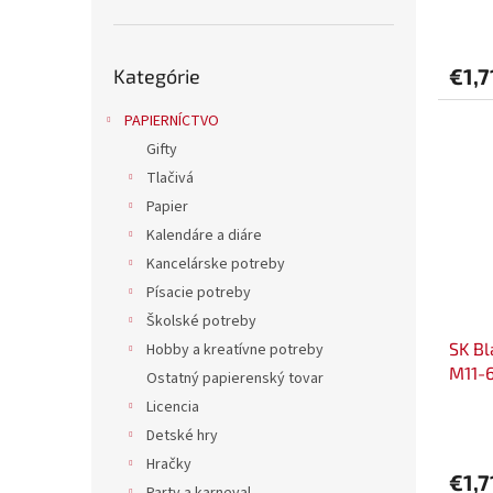
v
Preskočiť
€1,7
Kategórie
kategórie
PAPIERNÍCTVO
Gifty
Tlačivá
Papier
Kalendáre a diáre
Kancelárske potreby
Písacie potreby
Školské potreby
SK Bl
Hobby a kreatívne potreby
M11-
Ostatný papierenský tovar
Licencia
Detské hry
Hračky
€1,7