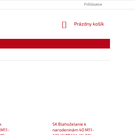
KONTAKTY
OTVÁRACIE HODINY
Prihlásenie
NÁKUPNÝ
Prázdny košík
KOŠÍK
k
SK Blahoželanie k
 M11-
narodeninám 40 M11-