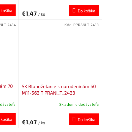
 košíka
Do košíka
€1,47
/ ks
NI T 2434
Kód:
PPRANI T 2433
nám 70
SK Blahoželanie k narodeninám 60
M11-563 T PRANI_T_2433
dávateľa
Skladom u dodávateľa
 košíka
Do košíka
€1,47
/ ks