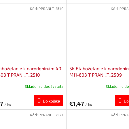
Kód:
PPRANI T 2510
Kód:
PPRA
ahoželanie k narodeninám 40
SK Blahoželanie k narodeni
603 T PRANI_T_2510
M11-603 T PRANI_T_2509
Skladom u dodávateľa
Skladom u do
Do košíka
Do
47
€1,47
/ ks
/ ks
Kód:
PPRANI T 2521
Kód:
PPRA