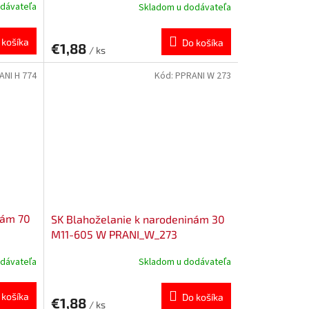
dávateľa
Skladom u dodávateľa
 košíka
Do košíka
€1,88
/ ks
ANI H 774
Kód:
PPRANI W 273
nám 70
SK Blahoželanie k narodeninám 30
M11-605 W PRANI_W_273
dávateľa
Skladom u dodávateľa
 košíka
Do košíka
€1,88
/ ks