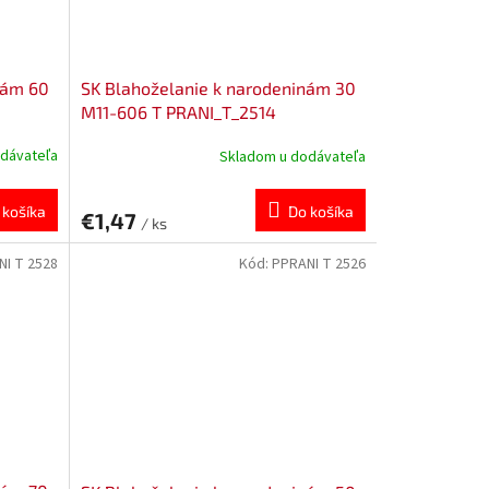
nám 60
SK Blahoželanie k narodeninám 30
M11-606 T PRANI_T_2514
dávateľa
Skladom u dodávateľa
 košíka
Do košíka
€1,47
/ ks
NI T 2528
Kód:
PPRANI T 2526