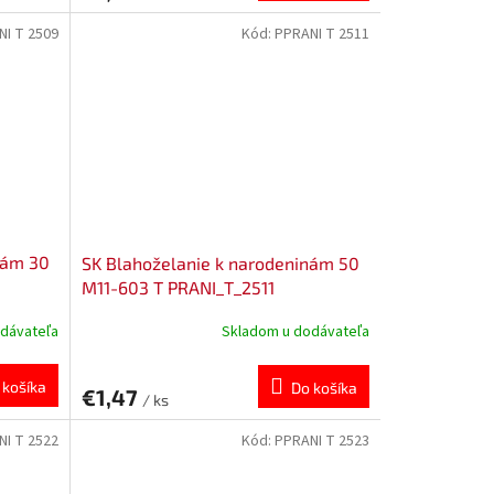
NI T 2509
Kód:
PPRANI T 2511
nám 30
SK Blahoželanie k narodeninám 50
M11-603 T PRANI_T_2511
dávateľa
Skladom u dodávateľa
 košíka
Do košíka
€1,47
/ ks
NI T 2522
Kód:
PPRANI T 2523