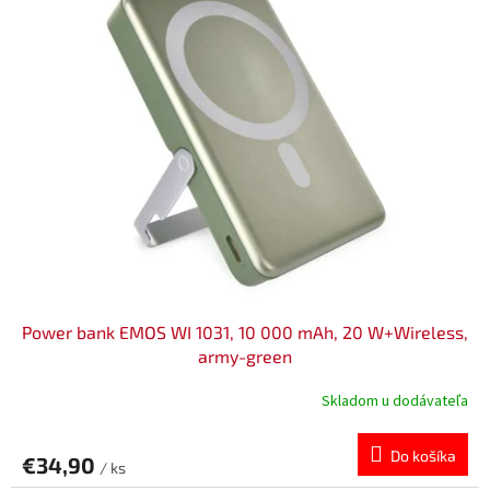
d
p
u
i
k
s
t
p
o
r
v
o
d
u
k
t
o
v
Power bank EMOS WI 1031, 10 000 mAh, 20 W+Wireless,
army-green
Skladom u dodávateľa
Do košíka
€34,90
/ ks