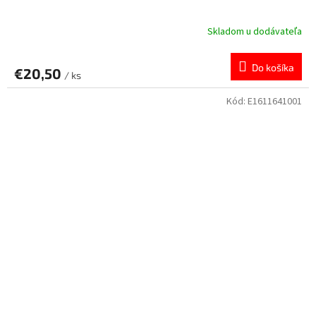
Skladom u dodávateľa
Do košíka
€20,50
/ ks
Kód:
E1611641001