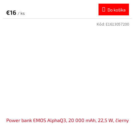
Do košíka
€16
/ ks
Kód:
E1613057200
Power bank EMOS AlphaQ3, 20 000 mAh, 22,5 W, čierny