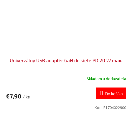
Univerzálny USB adaptér GaN do siete PD 20 W max.
Skladom u dodávateľa
Do košíka
€7,90
/ ks
Kód:
E1704022900