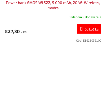
Power bank EMOS WI 522, 5 000 mAh, 20 W+Wireless,
modrá
Skladom u dodávateľa
Do košíka
€27,30
/ ks
Kód:
E1613055100