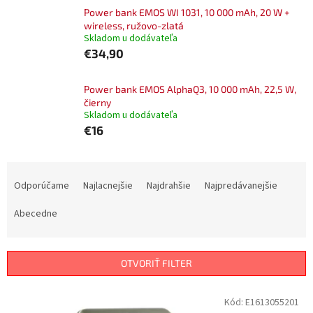
Power bank EMOS WI 1031, 10 000 mAh, 20 W +
wireless, ružovo-zlatá
Skladom u dodávateľa
€34,90
Power bank EMOS AlphaQ3, 10 000 mAh, 22,5 W,
čierny
Skladom u dodávateľa
€16
R
a
Odporúčame
Najlacnejšie
Najdrahšie
Najpredávanejšie
d
e
Abecedne
n
i
e
OTVORIŤ FILTER
p
r
V
Kód:
E1613055201
o
ý