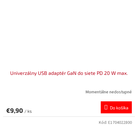
Univerzálny USB adaptér GaN do siete PD 20 W max.
Momentálne nedostupné
Do košíka
€9,90
/ ks
Kód:
E1704022800