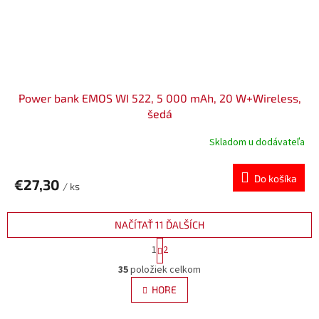
Power bank EMOS WI 522, 5 000 mAh, 20 W+Wireless,
šedá
Skladom u dodávateľa
Do košíka
€27,30
/ ks
NAČÍTAŤ 11 ĎALŠÍCH
S
1
2
t
O
r
35
položiek celkom
v
á
l
HORE
n
á
k
d
o