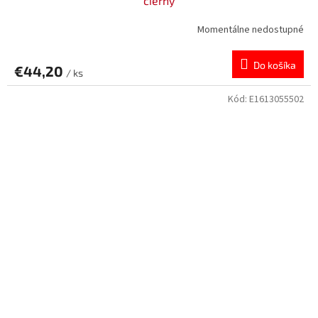
čierny
Momentálne nedostupné
Do košíka
€44,20
/ ks
Kód:
E1613055502