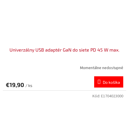
Univerzálny USB adaptér GaN do siete PD 45 W max.
Momentálne nedostupné
Do košíka
€19,90
/ ks
Kód:
E1704023000