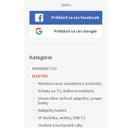
alebo
Prihlásiť sa cez Facebook
Prihlásiť sa cez Google
Preskočiť
Kategórie
kategórie
PAPIERNÍCTVO
ELEKTRO
Monitorovacie zariadenia a zvončeky
Držiaky na TV, diaľkové ovládače
Univerzálne sieťové adaptéry, power
banky
Nabíjačky batérií
VF technika, antény, DVB-T2
Osobné a kuchynské váhy