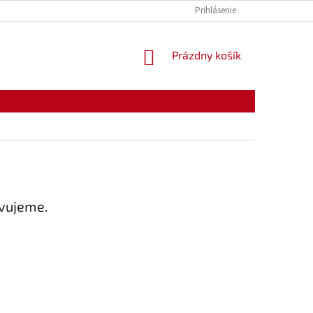
KONTAKTY
OTVÁRACIE HODINY
Prihlásenie
NÁKUPNÝ
Prázdny košík
KOŠÍK
avujeme.