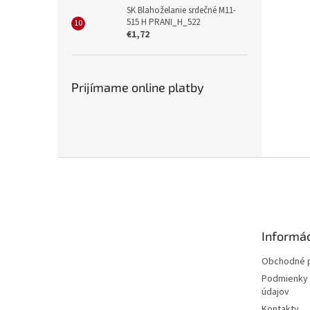
SK Blahoželanie srdečné M11-
515 H PRANI_H_522
€1,72
Prijímame online platby
Z
á
p
ä
t
Informác
i
e
Obchodné 
Podmienky 
údajov
Kontakty