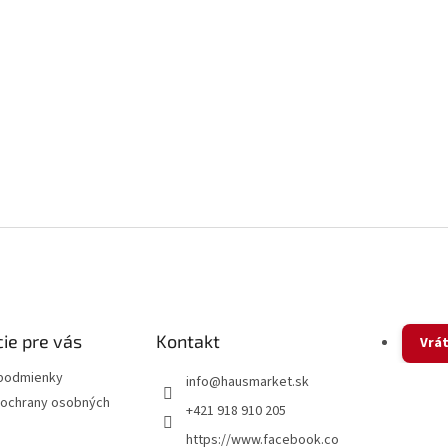
ie pre vás
Kontakt
Vrát
podmienky
info
@
hausmarket.sk
ochrany osobných
+421 918 910 205
https://www.facebook.co