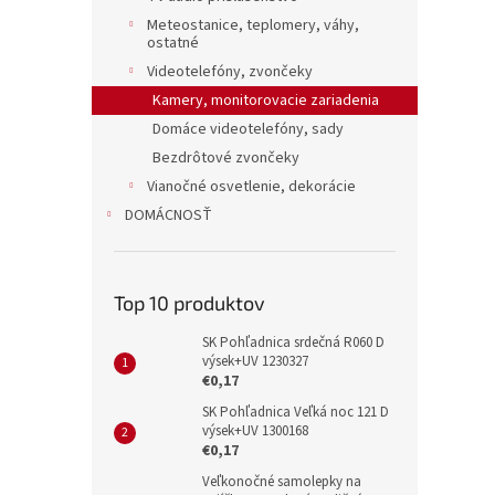
Meteostanice, teplomery, váhy,
ostatné
Videotelefóny, zvončeky
Kamery, monitorovacie zariadenia
Domáce videotelefóny, sady
Bezdrôtové zvončeky
Vianočné osvetlenie, dekorácie
DOMÁCNOSŤ
Top 10 produktov
SK Pohľadnica srdečná R060 D
výsek+UV 1230327
€0,17
SK Pohľadnica Veľká noc 121 D
výsek+UV 1300168
€0,17
Veľkonočné samolepky na