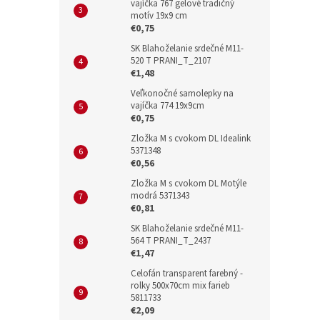
vajíčka 767 gelové tradičný
motív 19x9 cm
€0,75
SK Blahoželanie srdečné M11-
520 T PRANI_T_2107
€1,48
Veľkonočné samolepky na
vajíčka 774 19x9cm
€0,75
Zložka M s cvokom DL Idealink
5371348
€0,56
Zložka M s cvokom DL Motýle
modrá 5371343
€0,81
SK Blahoželanie srdečné M11-
564 T PRANI_T_2437
€1,47
Celofán transparent farebný -
rolky 500x70cm mix farieb
5811733
€2,09