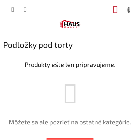
Prejsť
NÁKUP
na
obsah
KOŠÍK
Podložky pod torty
Produkty ešte len pripravujeme.
Môžete sa ale pozrieť na ostatné kategórie.