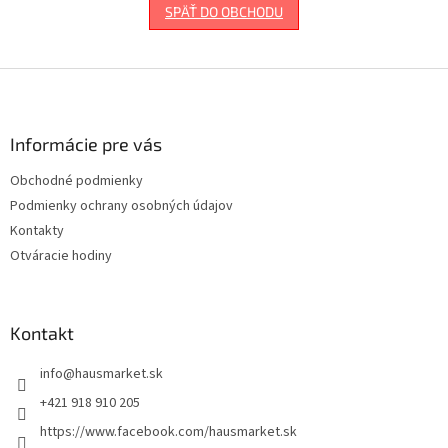
SPÄŤ DO OBCHODU
Z
á
p
ä
Informácie pre vás
t
Obchodné podmienky
i
Podmienky ochrany osobných údajov
e
Kontakty
Otváracie hodiny
Kontakt
info
@
hausmarket.sk
+421 918 910 205
https://www.facebook.com/hausmarket.sk