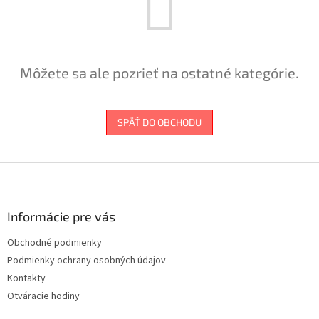
Môžete sa ale pozrieť na ostatné kategórie.
SPÄŤ DO OBCHODU
Z
á
p
ä
Informácie pre vás
t
Obchodné podmienky
i
Podmienky ochrany osobných údajov
e
Kontakty
Otváracie hodiny