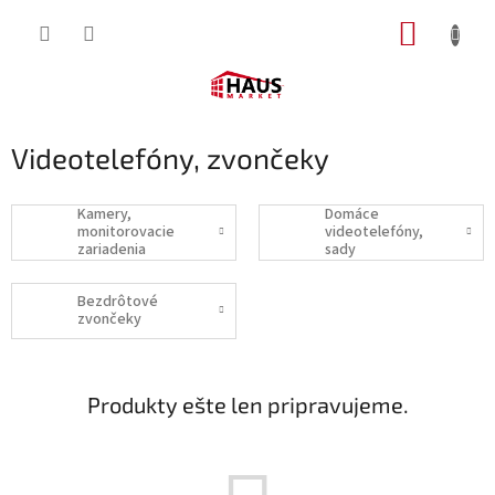
Prejsť
NÁKUP
na
obsah
KOŠÍK
Videotelefóny, zvončeky
Kamery,
Domáce
monitorovacie
videotelefóny,
zariadenia
sady
Bezdrôtové
zvončeky
Produkty ešte len pripravujeme.