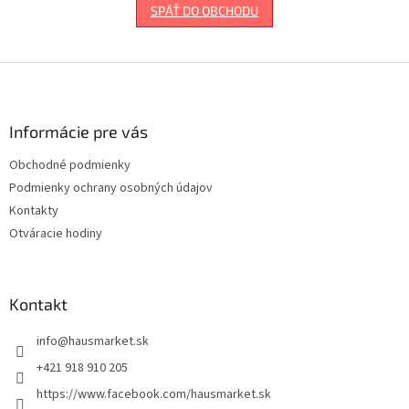
SPÄŤ DO OBCHODU
Z
á
p
ä
Informácie pre vás
t
Obchodné podmienky
i
Podmienky ochrany osobných údajov
e
Kontakty
Otváracie hodiny
Kontakt
info
@
hausmarket.sk
+421 918 910 205
https://www.facebook.com/hausmarket.sk