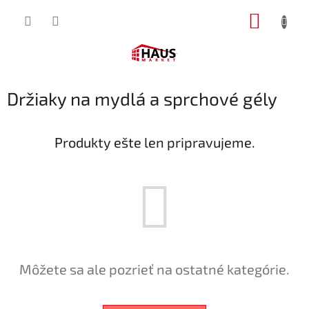
Prejsť
NÁKUP
na
obsah
KOŠÍK
Držiaky na mydlá a sprchové gély
Produkty ešte len pripravujeme.
Môžete sa ale pozrieť na ostatné kategórie.