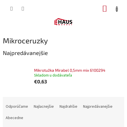
Prejsť
NÁKUP
na
obsah
KOŠÍK
Mikroceruzky
Najpredávanejšie
Mikrotužka Mirabel 0,5mm mix 6100294
Skladom u dodávateľa
€0,63
R
a
Odporúčame
Najlacnejšie
Najdrahšie
Najpredávanejšie
d
e
Abecedne
n