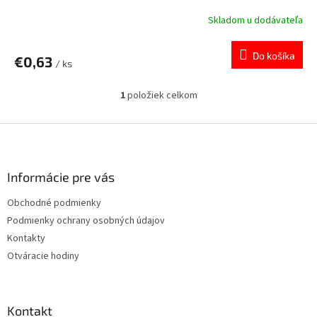
Skladom u dodávateľa
Do košíka
€0,63
/ ks
1
položiek celkom
O
v
l
Z
á
á
d
p
a
ä
Informácie pre vás
c
t
i
Obchodné podmienky
i
e
Podmienky ochrany osobných údajov
p
e
r
Kontakty
v
Otváracie hodiny
k
y
v
ý
Kontakt
p