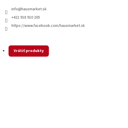
i
info
@
hausmarket.sk
s
u
+421 918 910 205
https://www.facebook.com/hausmarket.sk
Vrátiť produkty