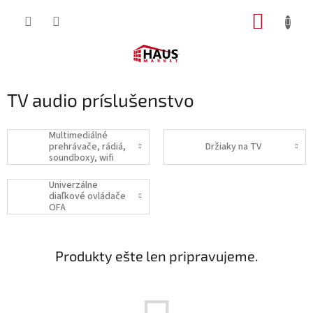
Prejsť
NÁKUP
na
obsah
KOŠÍK
TV audio príslušenstvo
Multimediálné
prehrávače, rádiá,
Držiaky na TV
soundboxy, wifi
Univerzálne
diaľkové ovládače
OFA
Produkty ešte len pripravujeme.