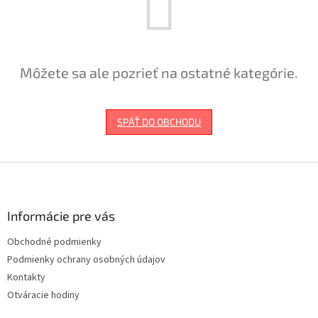
Môžete sa ale pozrieť na ostatné kategórie.
SPÄŤ DO OBCHODU
Z
á
p
ä
Informácie pre vás
t
Obchodné podmienky
i
Podmienky ochrany osobných údajov
e
Kontakty
Otváracie hodiny