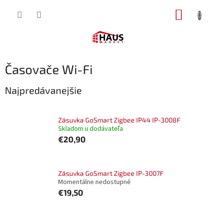
Prejsť
NÁKUP
na
obsah
KOŠÍK
Časovače Wi-Fi
Najpredávanejšie
Zásuvka GoSmart Zigbee IP44 IP-3008F
Skladom u dodávateľa
€20,90
Zásuvka GoSmart Zigbee IP-3007F
Momentálne nedostupné
€19,50