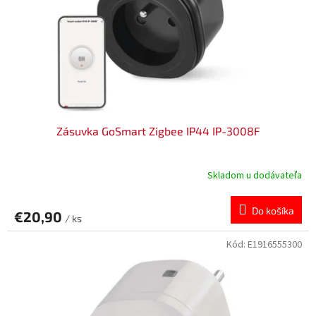
v
o
d
u
k
t
o
v
Zásuvka GoSmart Zigbee IP44 IP-3008F
Skladom u dodávateľa
Do košíka
€20,90
/ ks
Kód:
E1916555300