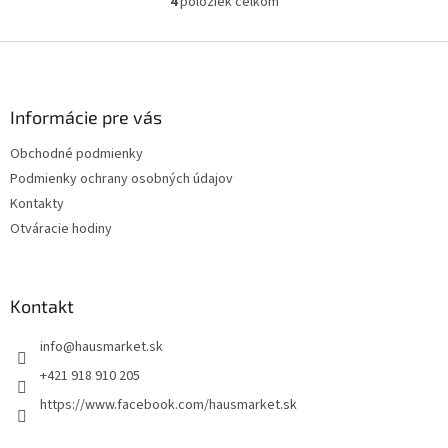
4
položiek celkom
O
v
l
Z
á
á
d
p
a
ä
Informácie pre vás
c
t
i
Obchodné podmienky
i
e
Podmienky ochrany osobných údajov
p
e
r
Kontakty
v
Otváracie hodiny
k
y
v
ý
Kontakt
p
i
info
@
hausmarket.sk
s
u
+421 918 910 205
https://www.facebook.com/hausmarket.sk