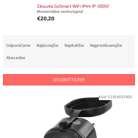
Zásuvka GoSmart WiFi IP44 IP-3005F
Momentálne nedostupné
€20,20
R
a
Odporúčame
Najlacnejšie
Najdrahšie
Najpredávanejšie
d
e
Abecedne
n
i
e
OTVORIŤ FILTER
p
r
V
Kód:
E1916555400
o
ý
d
p
u
i
k
s
t
p
o
r