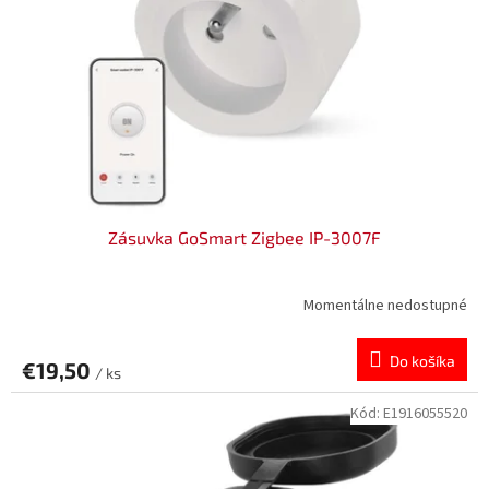
Zásuvka GoSmart Zigbee IP-3007F
Momentálne nedostupné
Do košíka
€19,50
/ ks
Kód:
E1916055520