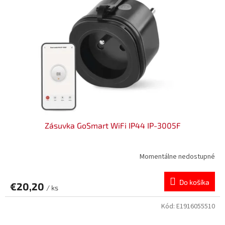
Zásuvka GoSmart WiFi IP44 IP-3005F
Momentálne nedostupné
Do košíka
€20,20
/ ks
Kód:
E1916055510