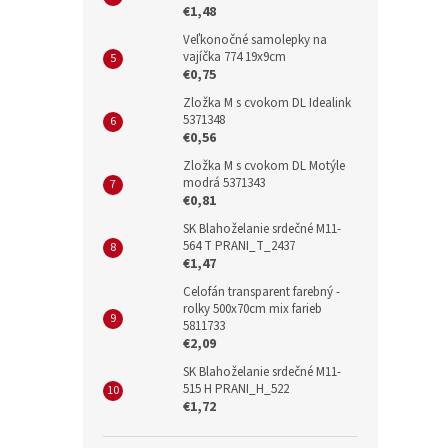
€1,48
Veľkonočné samolepky na
vajíčka 774 19x9cm
€0,75
Zložka M s cvokom DL Idealink
5371348
€0,56
Zložka M s cvokom DL Motýle
modrá 5371343
€0,81
SK Blahoželanie srdečné M11-
564 T PRANI_T_2437
€1,47
Celofán transparent farebný -
rolky 500x70cm mix farieb
5811733
€2,09
SK Blahoželanie srdečné M11-
515 H PRANI_H_522
€1,72