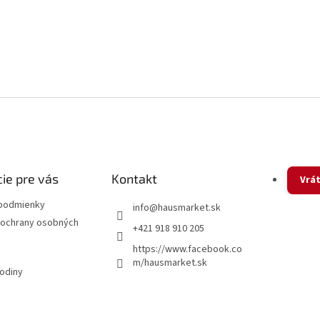
ie pre vás
Kontakt
Vrát
podmienky
info
@
hausmarket.sk
ochrany osobných
+421 918 910 205
https://www.facebook.co
m/hausmarket.sk
hodiny