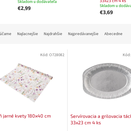
33x23 cm 4 ks
Skladom u dodávateľa
Skladom u dodáv
€2,99
€3,69
účame
Najlacnejšie
Najdrahšie
Najpredávanejšie
Abecedne
Kód:
O728082
Kód
 jarné kvety 180x40 cm
Servírovacia a grilovacia tác
33x23 cm 4 ks