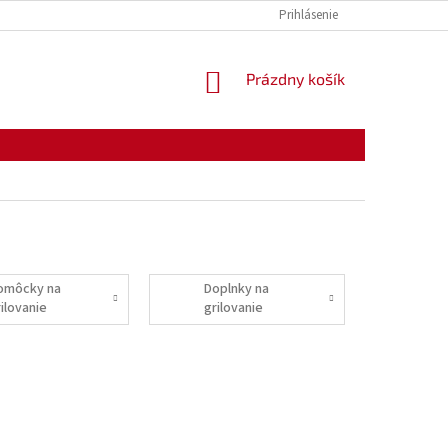
KONTAKTY
OTVÁRACIE HODINY
Prihlásenie
NÁKUPNÝ
Prázdny košík
KOŠÍK
omôcky na
Doplnky na
ilovanie
grilovanie