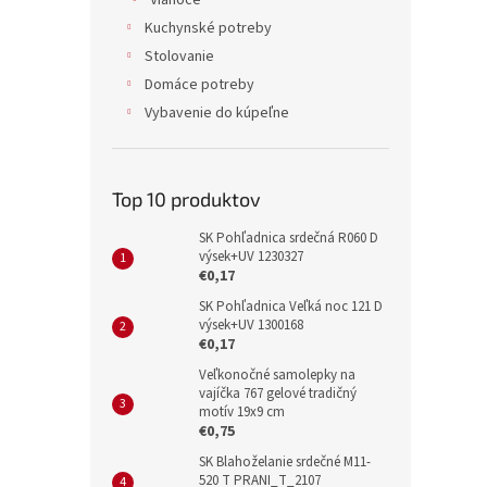
Vianoce
Kuchynské potreby
Stolovanie
Domáce potreby
Vybavenie do kúpeľne
Top 10 produktov
SK Pohľadnica srdečná R060 D
výsek+UV 1230327
€0,17
SK Pohľadnica Veľká noc 121 D
výsek+UV 1300168
€0,17
Veľkonočné samolepky na
vajíčka 767 gelové tradičný
motív 19x9 cm
€0,75
SK Blahoželanie srdečné M11-
520 T PRANI_T_2107