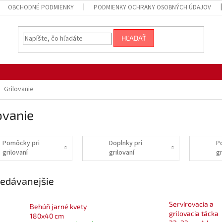
OBCHODNÉ PODMIENKY
PODMIENKY OCHRANY OSOBNÝCH ÚDAJOV
HĽADAŤ
Grilovanie
ovanie
Pomôcky pri
Doplnky pri
P
grilovaní
grilovaní
gr
edávanejšie
Servírovacia a
Behúň jarné kvety
grilovacia tácka
180x40 cm