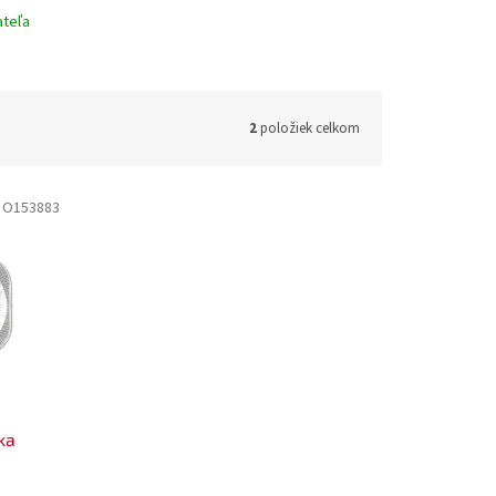
ateľa
2
položiek celkom
:
O153883
ka