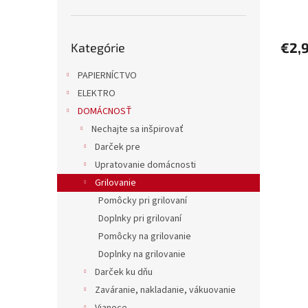
v
Preskočiť
€2,
Kategórie
kategórie
PAPIERNÍCTVO
ELEKTRO
DOMÁCNOSŤ
Nechajte sa inšpirovať
Darček pre
Upratovanie domácnosti
Grilovanie
Pomôcky pri grilovaní
Doplnky pri grilovaní
Pomôcky na grilovanie
Doplnky na grilovanie
Darček ku dňu
Zaváranie, nakladanie, vákuovanie