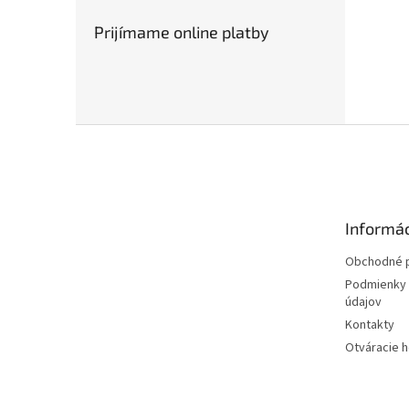
Prijímame online platby
Z
á
p
ä
t
Informác
i
e
Obchodné 
Podmienky 
údajov
Kontakty
Otváracie 