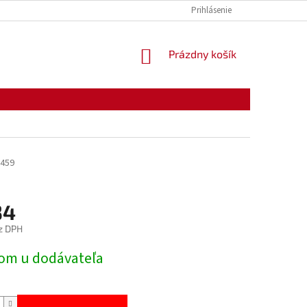
KONTAKTY
OTVÁRACIE HODINY
Prihlásenie
NÁKUPNÝ
Prázdny košík
KOŠÍK
459
34
z DPH
ová
om u dodávateľa