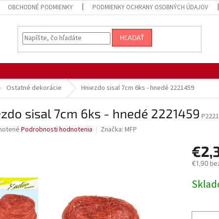
OBCHODNÉ PODMIENKY
PODMIENKY OCHRANY OSOBNÝCH ÚDAJOV
HĽADAŤ
Ostatné dekorácie
Hniezdo sisal 7cm 6ks - hnedé 2221459
zdo sisal 7cm 6ks - hnedé 2221459
P2221
né
notené
Podrobnosti hodnotenia
Značka:
MFP
nie
€2,
u
€1,90 be
Jednotk
Sklad
cena:
iek.