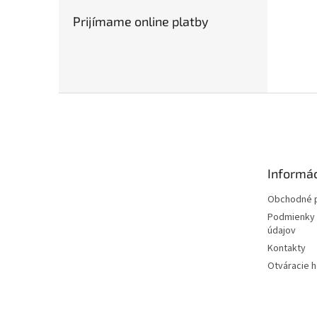
Prijímame online platby
Z
á
p
ä
t
Informác
i
e
Obchodné 
Podmienky 
údajov
Kontakty
Otváracie 