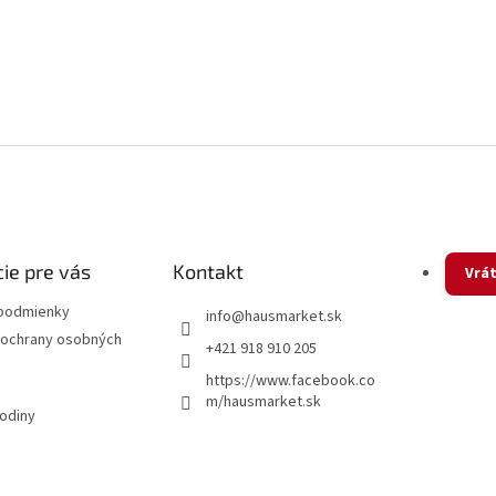
ie pre vás
Kontakt
Vrát
podmienky
info
@
hausmarket.sk
ochrany osobných
+421 918 910 205
https://www.facebook.co
m/hausmarket.sk
hodiny