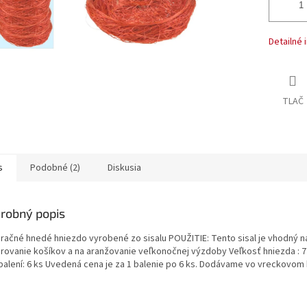
Detailné 
TLAČ
s
Podobné (2)
Diskusia
robný popis
račné hnedé hniezdo vyrobené zo sisalu POUŽITIE: Tento sisal je vhodný n
rovanie košíkov a na aranžovanie veľkonočnej výzdoby Veľkosť hniezda : 
 balení: 6 ks Uvedená cena je za 1 balenie po 6 ks. Dodávame vo vreckovom 