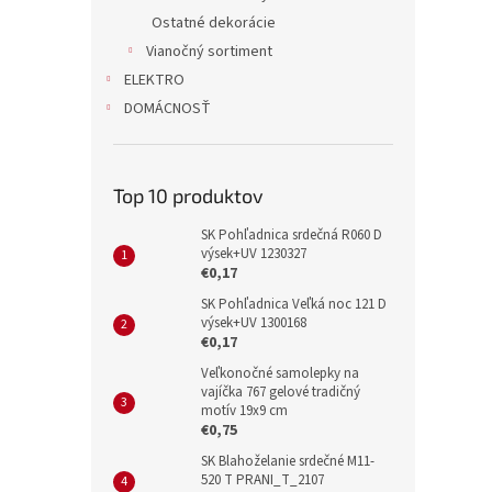
Ostatné dekorácie
Vianočný sortiment
ELEKTRO
DOMÁCNOSŤ
Top 10 produktov
SK Pohľadnica srdečná R060 D
výsek+UV 1230327
€0,17
SK Pohľadnica Veľká noc 121 D
výsek+UV 1300168
€0,17
Veľkonočné samolepky na
vajíčka 767 gelové tradičný
motív 19x9 cm
€0,75
SK Blahoželanie srdečné M11-
520 T PRANI_T_2107