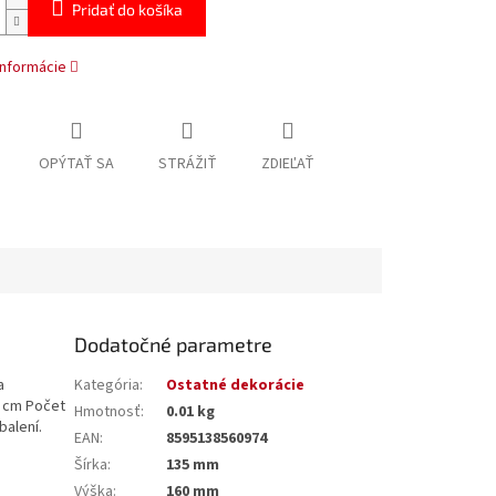
Pridať do košíka
informácie
OPÝTAŤ SA
STRÁŽIŤ
ZDIEĽAŤ
Dodatočné parametre
a
Kategória
:
Ostatné dekorácie
7 cm Počet
Hmotnosť
:
0.01 kg
balení.
EAN
:
8595138560974
Šírka
:
135 mm
Výška
:
160 mm