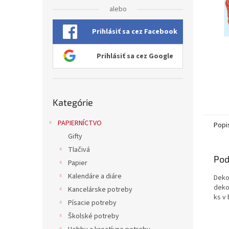
alebo
Prihlásiť sa cez Facebook
Prihlásiť sa cez Google
Preskočiť
Kategórie
kategórie
PAPIERNÍCTVO
Popi
Gifty
Tlačivá
Pod
Papier
Kalendáre a diáre
Deko
deko
Kancelárske potreby
ks v
Písacie potreby
Školské potreby