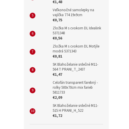
€1,48
Veľkonočné samolepky na
vajíčka 774 19x9cm
€0,75
Zložka M s cvokom DL Idealink
5371348
€0,56
Zložka M s cvokom DL Motýle
modrá 5371343
€0,81
SK Blahoželanie srdečné M11-
564 T PRANI_T_2437
€1,47
Celofán transparent farebný -
rolky 500x70cm mix farieb
5811733
€2,09
SK Blahoželanie srdečné M11-
515 H PRANI_H_522
€1,72