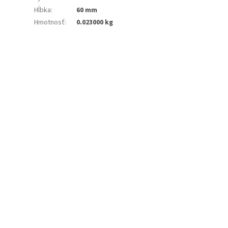
Hĺbka
:
60 mm
Hmotnosť
:
0.023000 kg