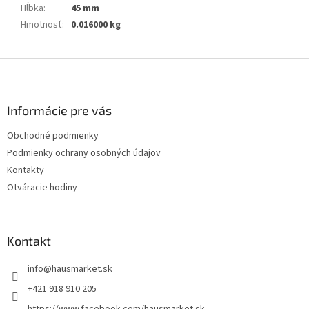
Hĺbka
:
45 mm
Hmotnosť
:
0.016000 kg
Z
á
p
ä
Informácie pre vás
t
Obchodné podmienky
i
Podmienky ochrany osobných údajov
e
Kontakty
Otváracie hodiny
Kontakt
info
@
hausmarket.sk
+421 918 910 205