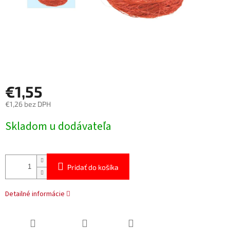
€1,55
€1,26 bez DPH
Jednotková
Skladom u dodávateľa
cena:
Pridať do košíka
Detailné informácie