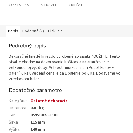
OPÝTAŤ SA
STRÁŽIŤ
ZDIEĽAŤ
Popis
Podobné (2)
Diskusia
Podrobný popis
Dekoračné hnedé hniezdo vyrobené zo sisalu POUŽITIE: Tento
sisal je vhodný na dekorovanie košíkov a na aranžovanie
veľkonočnej výzdoby. Veľkosť hniezda: 5 cm Počet kusov v
balení: 6 ks Uvedená cena je za 1 balenie po 6 ks. Dodávame vo
vreckovom balení.
Dodatočné parametre
Kategória
:
Ostatné dekorácie
Hmotnosť
:
0.01 kg
EAN
:
8595138560943
Šírka
:
115 mm
Výška
:
140 mm