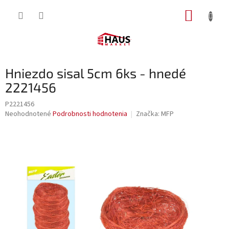
Prejsť
NÁKUP
na
obsah
KOŠÍK
Hniezdo sisal 5cm 6ks - hnedé
2221456
P2221456
Priemerné
Neohodnotené
Podrobnosti hodnotenia
Značka:
MFP
hodnotenie
produktu
je
0,0
z
5
hviezdičiek.