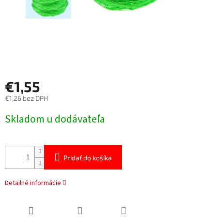
€1,55
€1,26 bez DPH
Jednotková
Skladom u dodávateľa
cena:
Pridať do košíka
Detailné informácie