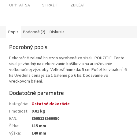
OPÝTAŤ SA
STRÁŽIŤ
ZDIEĽAŤ
Popis
Podobné (2)
Diskusia
Podrobný popis
Dekoračné zelené hniezdo vyrobené zo sisalu POUŽITIE: Tento
sisal je vhodný na dekorovanie košíkov a na aranžovanie
veľkonočnej výzdoby. Veľkosť hniezda: 5 cm Počet ks v balení: 6
ks Uvedená cena je za 1 balenie po 6 ks. Dodávame vo
vreckovom balení.
Dodatočné parametre
Kategória
:
Ostatné dekorácie
Hmotnosť
:
0.01 kg
EAN
:
8595138560950
Šírka
:
115 mm
Výška
:
140 mm