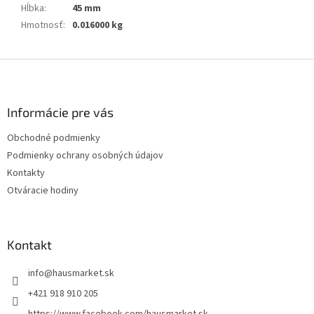
Hĺbka
:
45 mm
Hmotnosť
:
0.016000 kg
Z
á
p
ä
Informácie pre vás
t
Obchodné podmienky
i
Podmienky ochrany osobných údajov
e
Kontakty
Otváracie hodiny
Kontakt
info
@
hausmarket.sk
+421 918 910 205