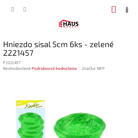
Prejsť
NÁKUP
na
obsah
KOŠÍK
Hniezdo sisal 5cm 6ks - zelené
2221457
P2221457
Priemerné
Neohodnotené
Podrobnosti hodnotenia
Značka:
MFP
hodnotenie
produktu
je
0,0
z
5
hviezdičiek.