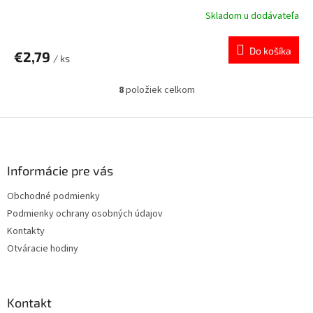
Skladom u dodávateľa
Do košíka
€2,79
/ ks
8
položiek celkom
O
v
l
Z
á
á
d
p
a
ä
Informácie pre vás
c
t
i
Obchodné podmienky
i
e
Podmienky ochrany osobných údajov
p
e
r
Kontakty
v
Otváracie hodiny
k
y
v
ý
Kontakt
p