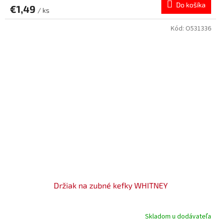
Do košíka
€1,49
/ ks
Kód:
O531336
Držiak na zubné kefky WHITNEY
Skladom u dodávateľa