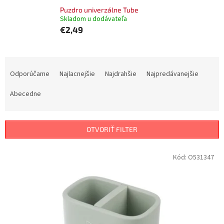
Puzdro univerzálne Tube
Skladom u dodávateľa
€2,49
R
a
Odporúčame
Najlacnejšie
Najdrahšie
Najpredávanejšie
d
e
Abecedne
n
i
e
OTVORIŤ FILTER
p
r
V
Kód:
O531347
o
ý
d
p
u
i
k
s
t
p
o
r