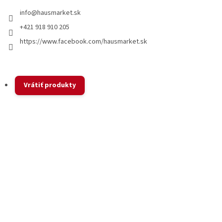
i
info
@
hausmarket.sk
s
u
+421 918 910 205
https://www.facebook.com/hausmarket.sk
Vrátiť produkty