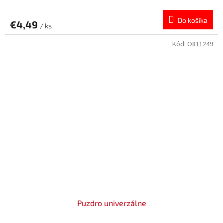
Do košíka
€4,49
/ ks
Kód:
O811249
Puzdro univerzálne