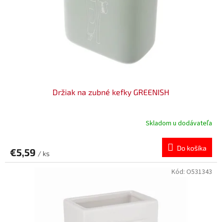
v
o
d
u
k
t
o
v
Držiak na zubné kefky GREENISH
Skladom u dodávateľa
Do košíka
€5,59
/ ks
Kód:
O531343