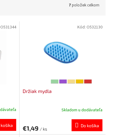
7
položiek celkom
:
O531344
Kód:
O532130
Držiak mydla
dávateľa
Skladom u dodávateľa
 košíka
Do košíka
€1,49
/ ks