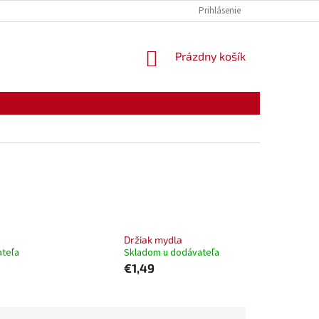
KONTAKTY
OTVÁRACIE HODINY
Prihlásenie
NÁKUPNÝ
Prázdny košík
KOŠÍK
Držiak mydla
ateľa
Skladom u dodávateľa
€1,49