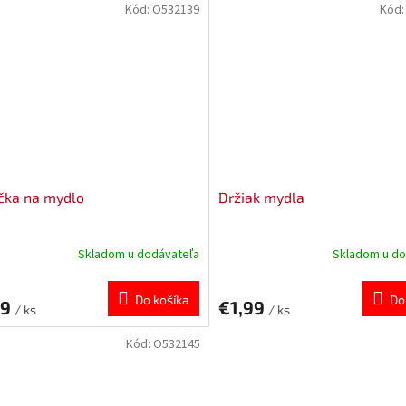
Kód:
O532139
Kód
čka na mydlo
Držiak mydla
Skladom u dodávateľa
Skladom u do
Do košíka
Do
49
€1,99
/ ks
/ ks
Kód:
O532145