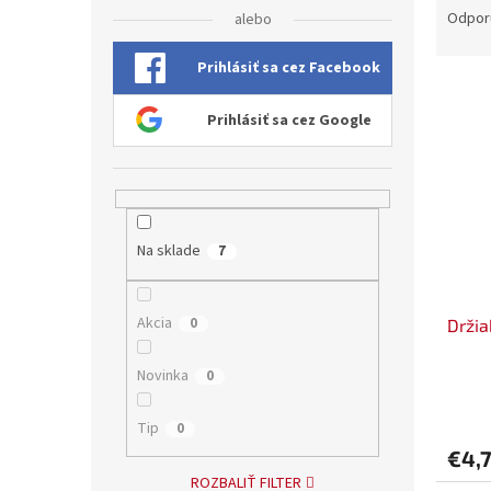
a
Odpor
alebo
d
e
Prihlásiť sa cez Facebook
V
n
ý
i
Prihlásiť sa cez Google
p
e
i
p
s
r
p
o
r
d
Na sklade
7
o
u
d
k
u
t
Akcia
0
Drži
k
o
t
v
o
Novinka
0
v
Tip
0
€4,
ROZBALIŤ FILTER