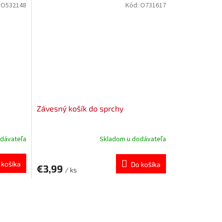
:
O532148
Kód:
O731617
Závesný košík do sprchy
dávateľa
Skladom u dodávateľa
 košíka
Do košíka
€3,99
/ ks