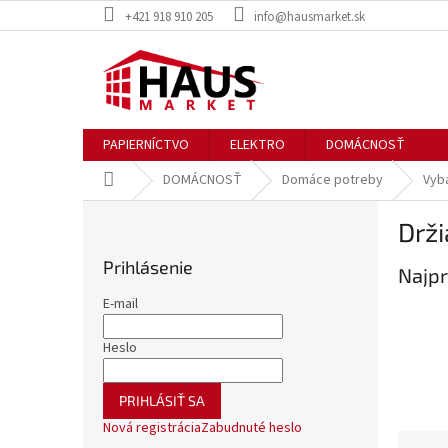
Prejsť
+421 918 910 205
info@hausmarket.sk
na
obsah
PAPIERNÍCTVO
ELEKTRO
DOMÁCNOSŤ
Domov
DOMÁCNOSŤ
Domáce potreby
Vyb
B
Drži
o
č
Prihlásenie
Najpr
n
ý
E-mail
p
a
Heslo
n
e
PRIHLÁSIŤ SA
l
Nová registrácia
Zabudnuté heslo
R