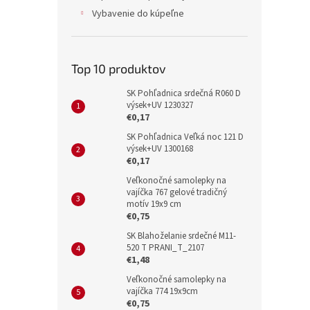
Vybavenie do kúpeľne
Top 10 produktov
SK Pohľadnica srdečná R060 D
výsek+UV 1230327
€0,17
SK Pohľadnica Veľká noc 121 D
výsek+UV 1300168
€0,17
Veľkonočné samolepky na
vajíčka 767 gelové tradičný
motív 19x9 cm
€0,75
SK Blahoželanie srdečné M11-
520 T PRANI_T_2107
€1,48
Veľkonočné samolepky na
vajíčka 774 19x9cm
€0,75