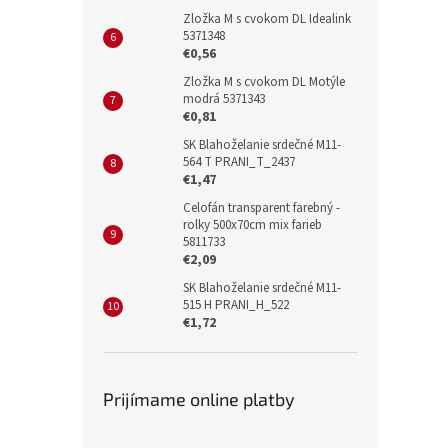
Zložka M s cvokom DL Idealink
5371348
€0,56
Zložka M s cvokom DL Motýle
modrá 5371343
€0,81
SK Blahoželanie srdečné M11-
564 T PRANI_T_2437
€1,47
Celofán transparent farebný -
rolky 500x70cm mix farieb
5811733
€2,09
SK Blahoželanie srdečné M11-
515 H PRANI_H_522
€1,72
Prijímame online platby