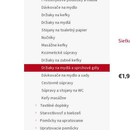
Protišmykové podložky a madlá
Dávkovače na mydlo
Držiaky na kefky
Držiaky na mydlá
Stojany na toaletný papier
Nočníky
Sieťk
Masážne kefky
Kozmetické súpravy
Držiaky na zubné kefky
Držiaky na mydlá a sprchové gély
€1,
Dávkovače na mydlo a sady
Cestovné súpravy
Súpravy a stojany na WC
Kefy masážne
Textilné doplnky
Starostlivosť o bielizeň
Pomôcky na upratovanie
Upratovacie pomôcky