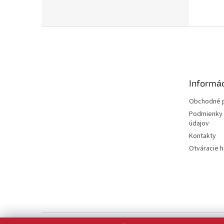
Z
á
p
ä
t
Informác
i
e
Obchodné 
Podmienky 
údajov
Kontakty
Otváracie 