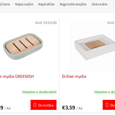
účame
Najlacnejšie
Najdrahšie
Najpredávanejšie
Abecedne
Kód:
O532149
Kód
ak mydla GREENISH
Držiak mydla
Skladom u dodávateľa
Skladom u do
Do košíka
Do
79
€3,59
/ ks
/ ks