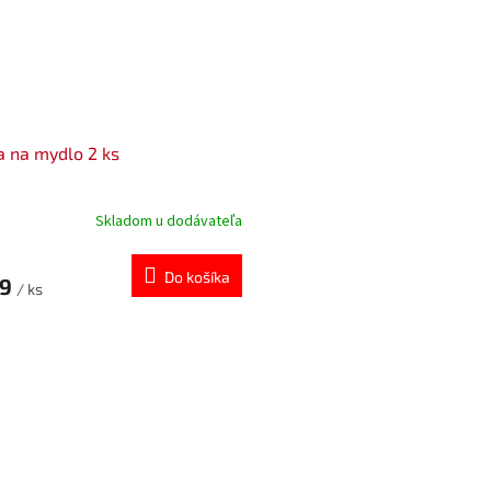
a na mydlo 2 ks
Skladom u dodávateľa
Do košíka
99
/ ks
O
v
l
á
d
a
c
i