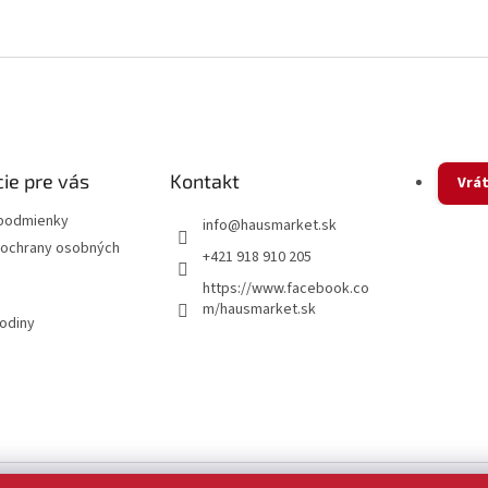
ie pre vás
Kontakt
Vrát
podmienky
info
@
hausmarket.sk
ochrany osobných
+421 918 910 205
https://www.facebook.co
m/hausmarket.sk
hodiny