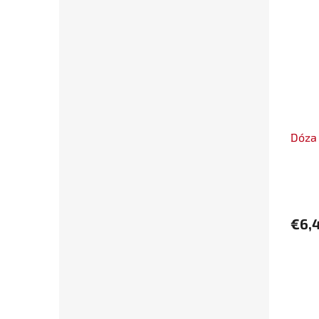
Dóza 
€6,