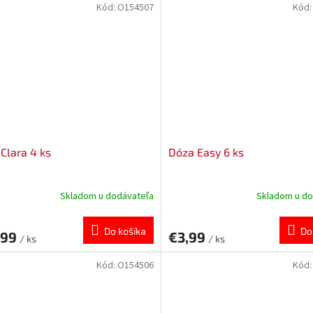
Kód:
O154507
Kód
Clara 4 ks
Dóza Easy 6 ks
Skladom u dodávateľa
Skladom u do
Do košíka
Do
,99
€3,99
/ ks
/ ks
Kód:
O154506
Kód