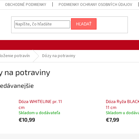
OBCHODNÉ PODMIENKY
PODMIENKY OCHRANY OSOBNÝCH ÚDAJOV
HĽADAŤ
loženie potravín
Dózy na potraviny
 na potraviny
edávanejšie
Dóza WHITELINE pr. 11
Dóza Ryža BLACK
cm
11 cm
Skladom u dodávateľa
Skladom u dodáv
€10,99
€7,99