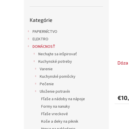
Preskočiť
Kategórie
kategórie
PAPIERNÍCTVO
ELEKTRO
DOMÁCNOSŤ
Nechajte sa inšpirovať
Kuchynské potreby
Dóza 
Varenie
Kuchynské pomôcky
Pečenie
Uloženie potravín
€10
Fľaše a nádoby na nápoje
Formy na nanuky
Fľaše vreckové
Koše a deky na piknik