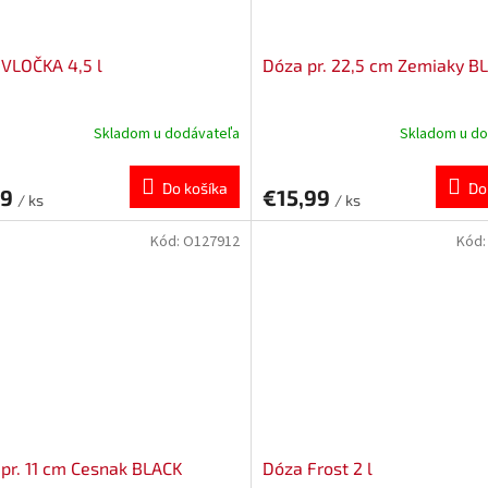
VLOČKA 4,5 l
Dóza pr. 22,5 cm Zemiaky B
Skladom u dodávateľa
Skladom u do
Do košíka
Do
79
€15,99
/ ks
/ ks
Kód:
O127912
Kód
pr. 11 cm Cesnak BLACK
Dóza Frost 2 l