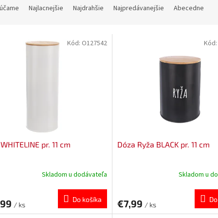
účame
Najlacnejšie
Najdrahšie
Najpredávanejšie
Abecedne
Kód:
O127542
Kód
WHITELINE pr. 11 cm
Dóza Ryža BLACK pr. 11 cm
Skladom u dodávateľa
Skladom u do
Do košíka
Do
,99
€7,99
/ ks
/ ks