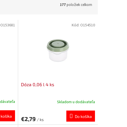
177
položiek celkom
:
O153681
Kód:
O154510
Dóza 0,06 l 4 ks
dávateľa
Skladom u dodávateľa
 košíka
Do košíka
€2,79
/ ks