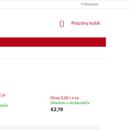
KONTAKTY
OTVÁRACIE HODINY
Prihlásenie
NÁKUPNÝ
Prázdny košík
KOŠÍK
 pr.
Dóza 0,06 l 4 ks
Skladom u dodávateľa
ateľa
€2,79