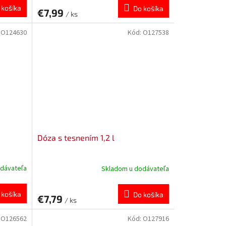
 košíka
Do košíka
€7,99
/ ks
:
O124630
Kód:
O127538
Dóza s tesnením 1,2 l
dávateľa
Skladom u dodávateľa
 košíka
Do košíka
€7,79
/ ks
:
O126562
Kód:
O127916