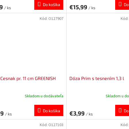
Do košíka
Do
39
€15,99
/ ks
/ ks
Kód:
O127907
Kód
Cesnak pr. 11 cm GREENISH
Dóza Prim s tesnením 1,3 l
Skladom u dodávateľa
Skladom u do
Do košíka
Do
49
€3,99
/ ks
/ ks
Kód:
O127103
Kód