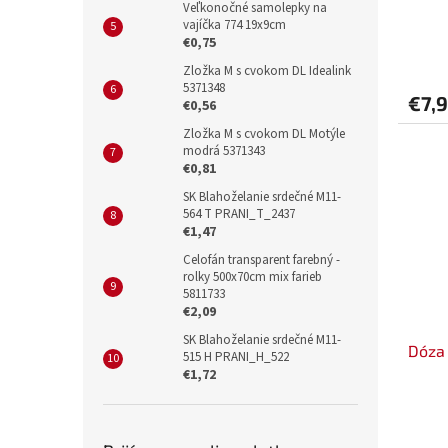
Veľkonočné samolepky na
vajíčka 774 19x9cm
€0,75
Zložka M s cvokom DL Idealink
5371348
€7,
€0,56
Zložka M s cvokom DL Motýle
modrá 5371343
€0,81
SK Blahoželanie srdečné M11-
564 T PRANI_T_2437
€1,47
Celofán transparent farebný -
rolky 500x70cm mix farieb
5811733
€2,09
SK Blahoželanie srdečné M11-
Dóza 
515 H PRANI_H_522
€1,72