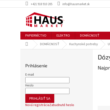
Prejsť
+421 918 910 205
info@hausmarket.sk
na
obsah
PAPIERNÍCTVO
ELEKTRO
DOMÁCNOSŤ
Domov
DOMÁCNOSŤ
Kuchynské potreby
U
B
Dózy
o
č
Prihlásenie
Najpr
n
ý
E-mail
p
a
Heslo
n
e
PRIHLÁSIŤ SA
l
Nová registrácia
Zabudnuté heslo
R