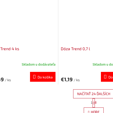
Trend 4 ks
Dóza Trend 0,7 l
Skladom u dodávateľa
Skladom u do
Do košíka
Do
49
€1,19
/ ks
/ ks
NAČÍTAŤ 24 ĎALŠÍCH
S
1
8
O
t
r
v
HORE