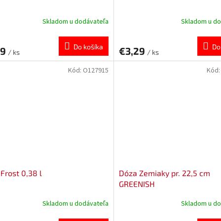
Skladom u dodávateľa
Skladom u do
Do košíka
Do
99
€3,29
/ ks
/ ks
Kód:
O127915
Kód
Frost 0,38 l
Dóza Zemiaky pr. 22,5 cm
GREENISH
Skladom u dodávateľa
Skladom u do