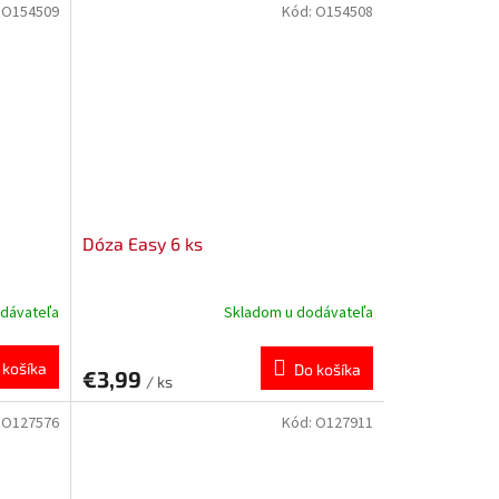
:
O154509
Kód:
O154508
Dóza Easy 6 ks
dávateľa
Skladom u dodávateľa
 košíka
Do košíka
€3,99
/ ks
:
O127576
Kód:
O127911