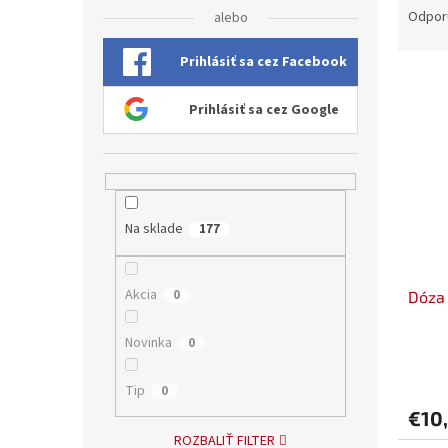
a
Odpor
alebo
d
e
Prihlásiť sa cez Facebook
V
n
ý
i
Prihlásiť sa cez Google
p
e
i
p
s
r
p
o
r
d
Na sklade
177
o
u
d
k
u
t
Akcia
0
Dóza 
k
o
t
v
o
Novinka
0
v
Tip
0
€10
ROZBALIŤ FILTER