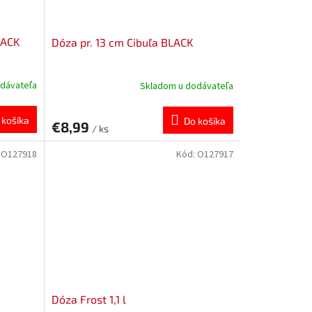
LACK
Dóza pr. 13 cm Cibuľa BLACK
dávateľa
Skladom u dodávateľa
 košíka
Do košíka
€8,99
/ ks
:
O127918
Kód:
O127917
Dóza Frost 1,1 l