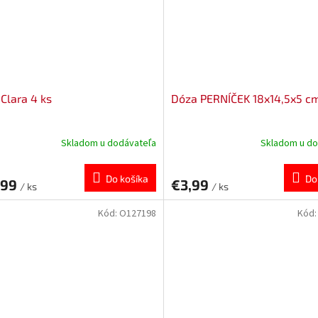
Clara 4 ks
Dóza PERNÍČEK 18x14,5x5 c
Skladom u dodávateľa
Skladom u do
Do košíka
Do
,99
€3,99
/ ks
/ ks
Kód:
O127198
Kód