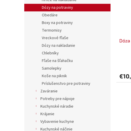
Hrnce na nakladanie
Dózy na potraviny
Obedáre
Boxy na potraviny
Termomisy
Vreckové fľaše
Dóza 
Dózy na nakladanie
Chlebníky
Fľaše na šľahačku
Samolepky
€10
Koše na piknik
Príslušenstvo pre potraviny
Zaváranie
Potreby pre nápoje
Kuchynské náradie
Krájanie
Vybavenie kuchyne
Kuchynské náčinie