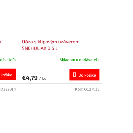
m
Dóza s klipovým uzáverom
SNEHULIAK 0,5 l
dávateľa
Skladom u dodávateľa
 košíka
Do košíka
€4,79
/ ks
:
O127914
Kód:
O127913