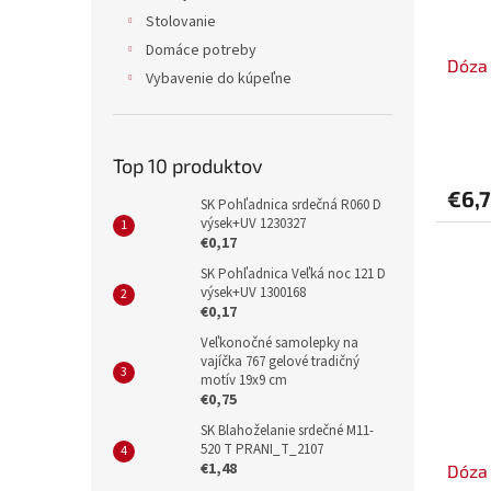
Stolovanie
Domáce potreby
Dóza 
Vybavenie do kúpeľne
Top 10 produktov
€6,
SK Pohľadnica srdečná R060 D
výsek+UV 1230327
€0,17
SK Pohľadnica Veľká noc 121 D
výsek+UV 1300168
€0,17
Veľkonočné samolepky na
vajíčka 767 gelové tradičný
motív 19x9 cm
€0,75
SK Blahoželanie srdečné M11-
520 T PRANI_T_2107
€1,48
Dóza 