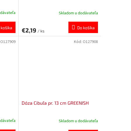
dávateľa
Skladom u dodávateľa
 košíka
Do košíka
€2,19
/ ks
:
O127909
Kód:
O127908
Dóza Cibuľa pr. 13 cm GREENISH
dávateľa
Skladom u dodávateľa