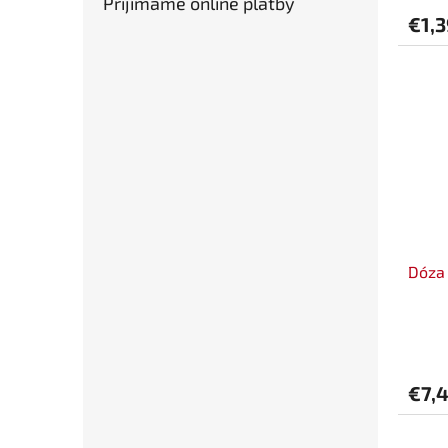
Prijímame online platby
€1,
Dóza 
€7,