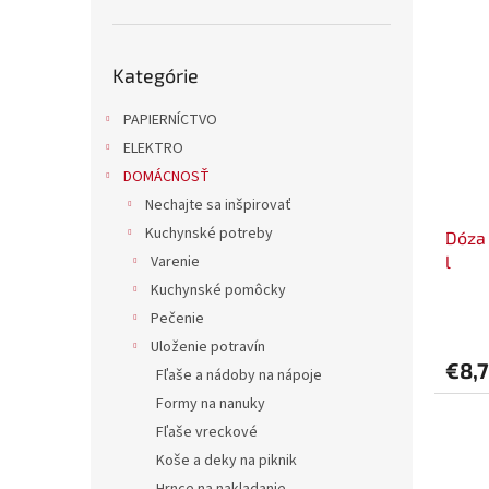
Preskočiť
Kategórie
kategórie
PAPIERNÍCTVO
ELEKTRO
DOMÁCNOSŤ
Nechajte sa inšpirovať
Kuchynské potreby
Dóza 
l
Varenie
Kuchynské pomôcky
Pečenie
Uloženie potravín
€8,
Fľaše a nádoby na nápoje
Formy na nanuky
Fľaše vreckové
Koše a deky na piknik