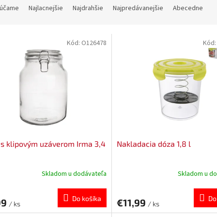
účame
Najlacnejšie
Najdrahšie
Najpredávanejšie
Abecedne
Kód:
O126478
Kód
s klipovým uzáverom Irma 3,4
Nakladacia dóza 1,8 l
Skladom u dodávateľa
Skladom u do
Do košíka
Do
99
€11,99
/ ks
/ ks