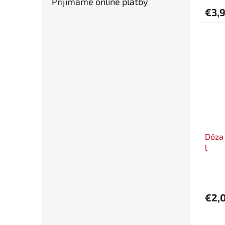
Prijímame online platby
€3,
Dóza 
l
€2,