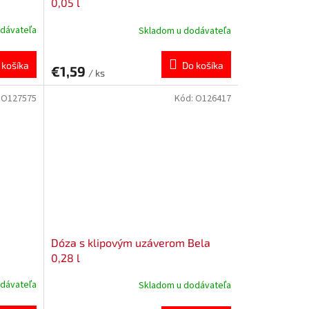
0,05 l
dávateľa
Skladom u dodávateľa
 košíka
Do košíka
€1,59
/ ks
:
O127575
Kód:
O126417
Dóza s klipovým uzáverom Bela
0,28 l
dávateľa
Skladom u dodávateľa