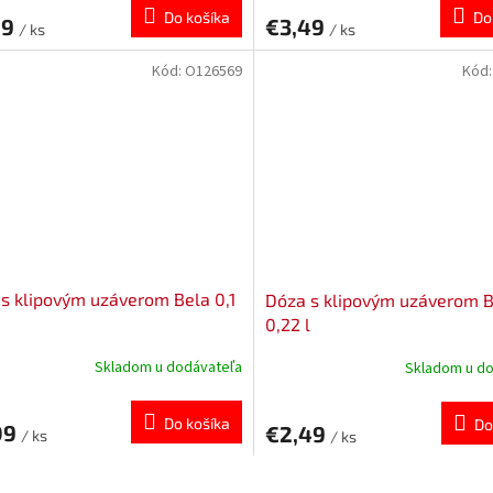
Do košíka
Do
99
€3,49
/ ks
/ ks
Kód:
O126569
Kód
s klipovým uzáverom Bela 0,1
Dóza s klipovým uzáverom 
0,22 l
Skladom u dodávateľa
Skladom u d
Do košíka
Do
09
€2,49
/ ks
/ ks
O