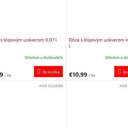
s klipovým uzáverom 0,07 l
Dóza s klipovým uzáverom I
l
Skladom u dodávateľa
Skladom u do
Do košíka
Do
29
€10,99
/ ks
/ ks
Kód:
O124286
Kód