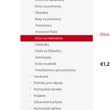
Hrnce na nakladanie
Dózy na potraviny
Obedáre
Boxy na potraviny
Termomisy
Vreckové fľaše
Dóza 
Dózy na nakladanie
Chlebníky
Fľaše na šľahačku
Samolepky
€1,
Koše na piknik
Príslušenstvo pre potraviny
Zaváranie
Potreby pre nápoje
Kuchynské náradie
Krájanie
Vybavenie kuchyne
Kuchynské náčinie