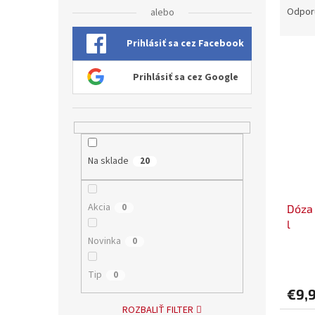
a
Odpor
alebo
d
e
Prihlásiť sa cez Facebook
V
n
ý
i
Prihlásiť sa cez Google
p
e
i
p
s
r
p
o
r
d
Na sklade
20
o
u
d
k
u
t
Akcia
0
Dóza 
k
o
l
t
v
o
Novinka
0
v
Tip
0
€9,
ROZBALIŤ FILTER