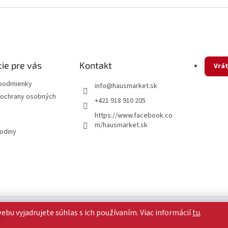
v
l
á
d
a
c
i
ie pre vás
Kontakt
Vrát
e
p
podmienky
info
@
hausmarket.sk
r
ochrany osobných
+421 918 910 205
v
k
https://www.facebook.co
y
m/hausmarket.sk
v
hodiny
ý
p
i
s
u
u vyjadrujete súhlas s ich používaním. Viac informácií
tu
.
.