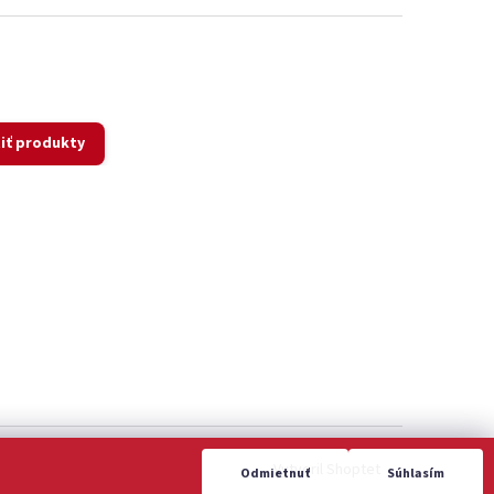
iť produkty
Vytvoril Shoptet
Odmietnuť
Súhlasím