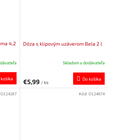
rma 4,2
Dóza s klipovým uzáverom Bela 2 l
dávateľa
Skladom u dodávateľa
 košíka
Do košíka
€5,99
/ ks
:
O124287
Kód:
O124674