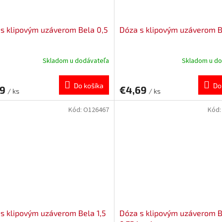
s klipovým uzáverom Bela 0,5
Dóza s klipovým uzáverom Be
Skladom u dodávateľa
Skladom u do
Do košíka
Do
79
€4,69
/ ks
/ ks
Kód:
O126467
Kód
s klipovým uzáverom Bela 1,5
Dóza s klipovým uzáverom 