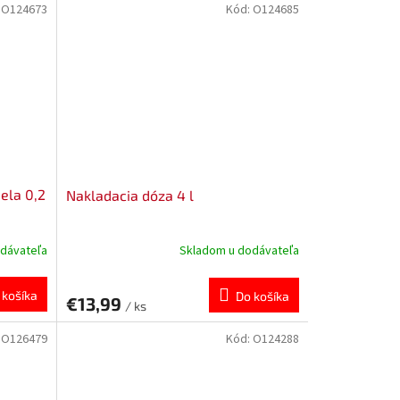
:
O124673
Kód:
O124685
ela 0,2
Nakladacia dóza 4 l
dávateľa
Skladom u dodávateľa
 košíka
Do košíka
€13,99
/ ks
:
O126479
Kód:
O124288