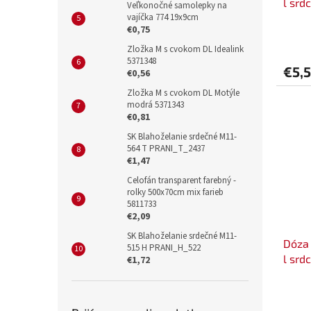
l srd
Veľkonočné samolepky na
vajíčka 774 19x9cm
€0,75
Zložka M s cvokom DL Idealink
5371348
€5,
€0,56
Zložka M s cvokom DL Motýle
modrá 5371343
€0,81
SK Blahoželanie srdečné M11-
564 T PRANI_T_2437
€1,47
Celofán transparent farebný -
rolky 500x70cm mix farieb
5811733
€2,09
SK Blahoželanie srdečné M11-
Dóza 
515 H PRANI_H_522
l srd
€1,72