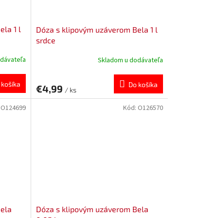
la 1 l
Dóza s klipovým uzáverom Bela 1 l
srdce
dávateľa
Skladom u dodávateľa
 košíka
Do košíka
€4,99
/ ks
:
O124699
Kód:
O126570
Bela
Dóza s klipovým uzáverom Bela