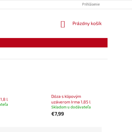
KONTAKTY
OTVÁRACIE HODINY
Prihlásenie
NÁKUPNÝ
Prázdny košík
KOŠÍK
Dóza s klipovým
1,8 l
uzáverom Irma 1,85 l
ateľa
Skladom u dodávateľa
€7,99