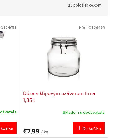
20
položiek celkom
:
O124651
Kód:
O126476
Dóza s klipovým uzáverom Irma
1,85 l
dávateľa
Skladom u dodávateľa
 košíka
Do košíka
€7,99
/ ks