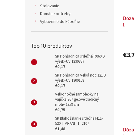
Stolovanie
Domáce potreby
Dóza 
Vybavenie do kúpeľne
l
Top 10 produktov
€3,
SK Pohľadnica srdečná R060 D
výsek+UV 1230327
€0,17
SK Pohľadnica Veľká noc 121 D
výsek+UV 1300168
€0,17
Veľkonočné samolepky na
vajíčka 767 gelové tradičný
motív 19x9 cm
€0,75
SK Blahoželanie srdečné M11-
520 T PRANI_T_2107
€1,48
Dóza 