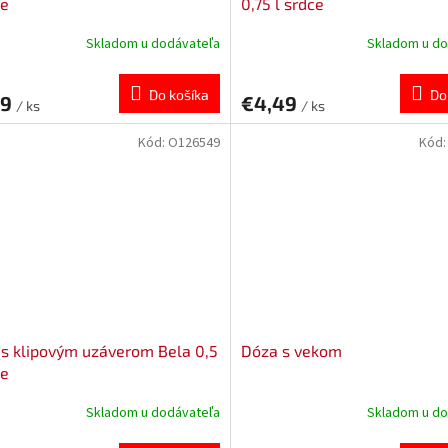
ce
0,75 l srdce
Skladom u dodávateľa
Skladom u do
Do košíka
Do
59
€4,49
/ ks
/ ks
Kód:
O126549
Kód
s klipovým uzáverom Bela 0,5
Dóza s vekom
ce
Skladom u dodávateľa
Skladom u do