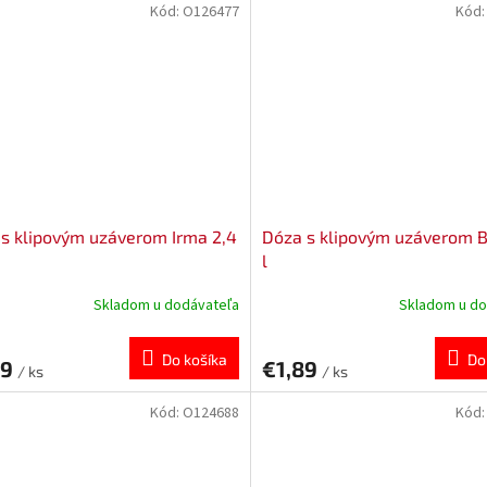
Kód:
O126477
Kód
s klipovým uzáverom Irma 2,4
Dóza s klipovým uzáverom B
l
Skladom u dodávateľa
Skladom u do
Do košíka
Do
79
€1,89
/ ks
/ ks
Kód:
O124688
Kód