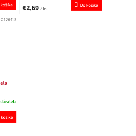
 košíka
Do košíka
€2,69
/ ks
:
O126418
Bela
odávateľa
 košíka