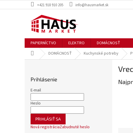
Prejsť
+421 918 910 205
info@hausmarket.sk
na
obsah
PAPIERNÍCTVO
ELEKTRO
DOMÁCNOSŤ
Domov
DOMÁCNOSŤ
Kuchynské potreby
P
B
Vrec
o
č
Prihlásenie
Najpr
n
ý
E-mail
p
a
Heslo
n
e
PRIHLÁSIŤ SA
l
Nová registrácia
Zabudnuté heslo
R