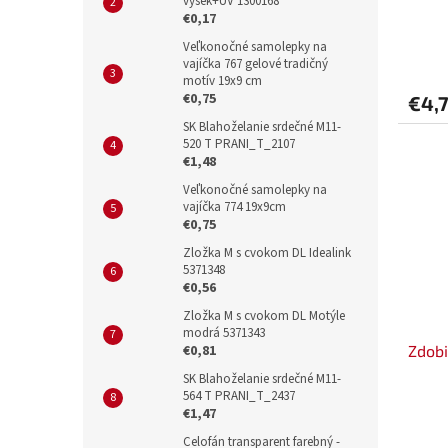
výsek+UV 1300168
€0,17
Veľkonočné samolepky na
vajíčka 767 gelové tradičný
motív 19x9 cm
€0,75
€4,
SK Blahoželanie srdečné M11-
520 T PRANI_T_2107
€1,48
Veľkonočné samolepky na
vajíčka 774 19x9cm
€0,75
Zložka M s cvokom DL Idealink
5371348
€0,56
Zložka M s cvokom DL Motýle
modrá 5371343
Zdobi
€0,81
SK Blahoželanie srdečné M11-
564 T PRANI_T_2437
€1,47
Celofán transparent farebný -