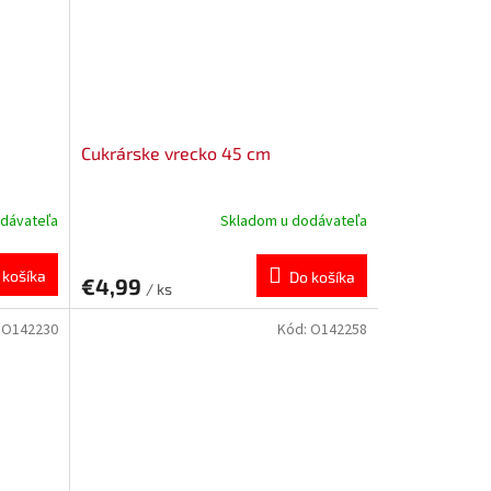
Cukrárske vrecko 45 cm
dávateľa
Skladom u dodávateľa
 košíka
Do košíka
€4,99
/ ks
:
O142230
Kód:
O142258