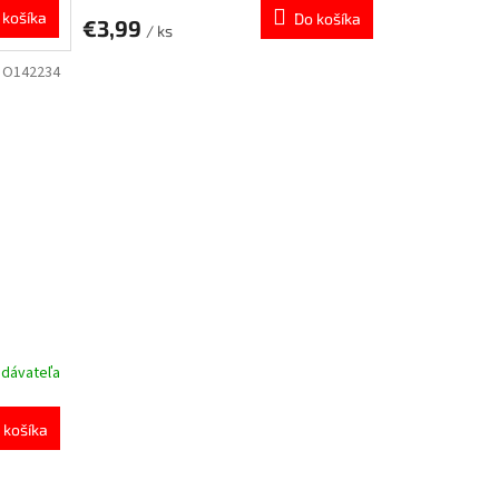
 košíka
Do košíka
€3,99
/ ks
:
O142234
odávateľa
 košíka