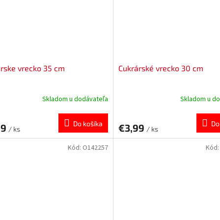
rske vrecko 35 cm
Cukrárské vrecko 30 cm
Skladom u dodávateľa
Skladom u do
Do košíka
Do
99
€3,99
/ ks
/ ks
Kód:
O142257
Kód