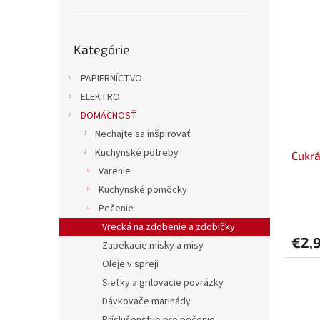
Preskočiť
Kategórie
kategórie
PAPIERNÍCTVO
ELEKTRO
DOMÁCNOSŤ
Nechajte sa inšpirovať
Kuchynské potreby
Cukrá
Varenie
Kuchynské pomôcky
Pečenie
Vrecká na zdobenie a zdobičky
€2,
Zapekacie misky a misy
Oleje v spreji
Sieťky a grilovacie povrázky
Dávkovače marinády