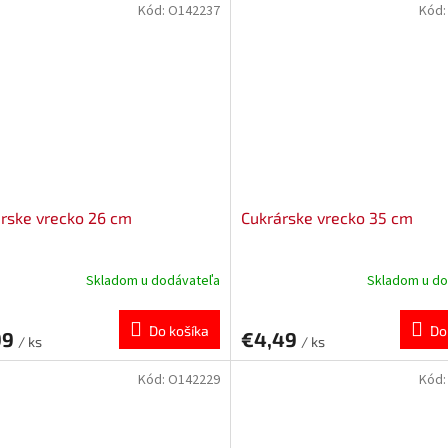
Kód:
O142237
Kód
rske vrecko 26 cm
Cukrárske vrecko 35 cm
Skladom u dodávateľa
Skladom u do
Do košíka
Do
99
€4,49
/ ks
/ ks
Kód:
O142229
Kód