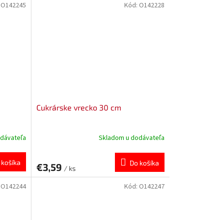
:
O142245
Kód:
O142228
Cukrárske vrecko 30 cm
dávateľa
Skladom u dodávateľa
 košíka
Do košíka
€3,59
/ ks
:
O142244
Kód:
O142247