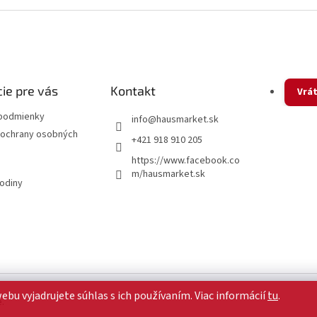
v
l
á
d
a
c
i
ie pre vás
Kontakt
Vrát
e
p
podmienky
info
@
hausmarket.sk
r
ochrany osobných
+421 918 910 205
v
k
https://www.facebook.co
y
m/hausmarket.sk
v
hodiny
ý
p
i
s
u
u vyjadrujete súhlas s ich používaním. Viac informácií
tu
.
.