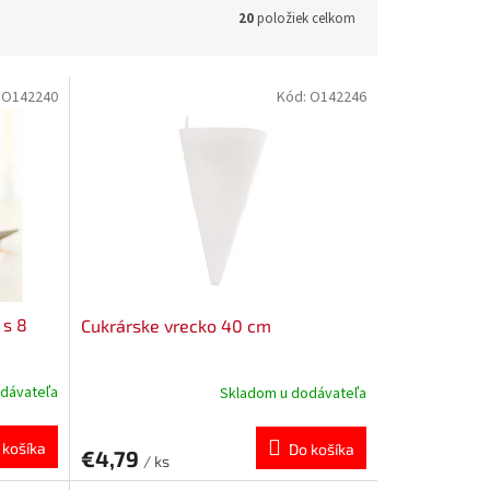
20
položiek celkom
:
O142240
Kód:
O142246
 s 8
Cukrárske vrecko 40 cm
dávateľa
Skladom u dodávateľa
 košíka
Do košíka
€4,79
/ ks