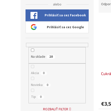
a
Odpor
alebo
d
e
Prihlásiť sa cez Facebook
V
n
ý
i
Prihlásiť sa cez Google
p
e
i
p
s
r
p
o
r
d
Na sklade
20
o
u
d
k
u
t
Akcia
0
Cukrá
k
o
t
v
o
Novinka
0
v
Tip
0
€3,
ROZBALIŤ FILTER