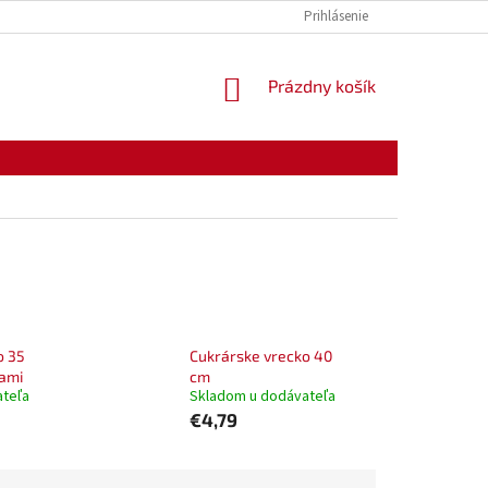
KONTAKTY
OTVÁRACIE HODINY
Prihlásenie
NÁKUPNÝ
Prázdny košík
KOŠÍK
o 35
Cukrárske vrecko 40
kami
cm
ateľa
Skladom u dodávateľa
€4,79