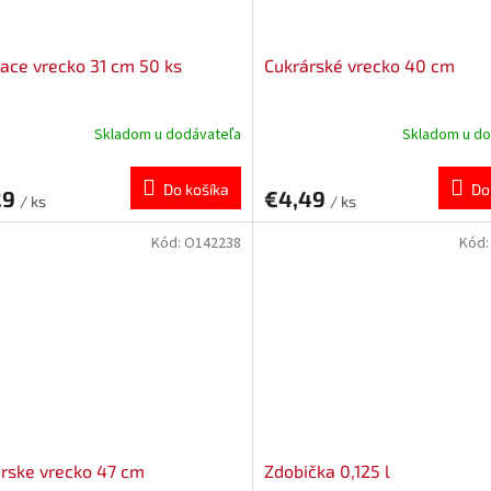
ace vrecko 31 cm 50 ks
Cukrárské vrecko 40 cm
Skladom u dodávateľa
Skladom u do
Do košíka
Do
29
€4,49
/ ks
/ ks
Kód:
O142238
Kód
rske vrecko 47 cm
Zdobička 0,125 l