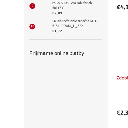
rolky 500x70cm mix farieb
€4,
5811733
€2,09
SK Blahoželanie srdečné M11-
515 H PRANI_H_522
€1,72
Prijímame online platby
Zdobi
€2,