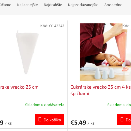
účame
Najlacnejšie
Najdrahšie
Najpredávanejšie
Abecedne
Kód:
O142243
Kód
rske vrecko 25 cm
Cukrárske vrecko 35 cm 4 ks
špičkami
Skladom u dodávateľa
Skladom u do
Do košíka
Do
59
€5,49
/ ks
/ ks