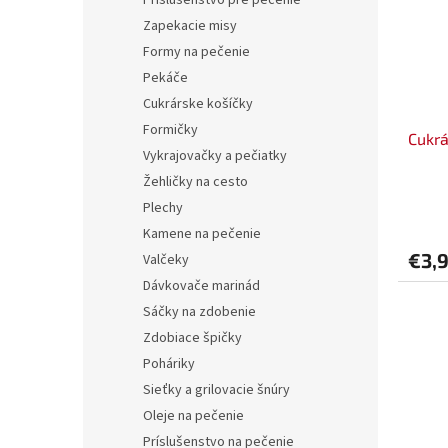
Príslušenstvo pre pečenie
Zapekacie misy
Formy na pečenie
Pekáče
Cukrárske košíčky
Formičky
Cukrá
Vykrajovačky a pečiatky
Žehličky na cesto
Plechy
Kamene na pečenie
€3,
Valčeky
Dávkovače marinád
Sáčky na zdobenie
Zdobiace špičky
Poháriky
Sieťky a grilovacie šnúry
Oleje na pečenie
Príslušenstvo na pečenie