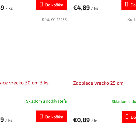
Do košíka
Do
39
€4,89
/ ks
/ ks
Kód:
O142233
Kód
ace vrecko 30 cm 3 ks
Zdobiace vrecko 25 cm
Skladom u dodávateľa
Skladom u d
Do košíka
Do
39
€0,89
/ ks
/ ks
O