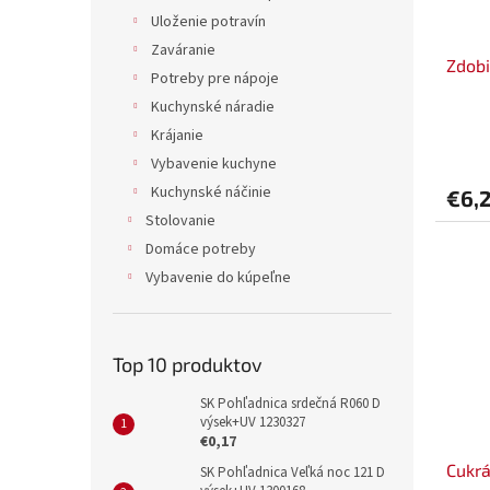
Uloženie potravín
Zaváranie
Zdobi
Potreby pre nápoje
Kuchynské náradie
Krájanie
Vybavenie kuchyne
Kuchynské náčinie
€6,
Stolovanie
Domáce potreby
Vybavenie do kúpeľne
Top 10 produktov
SK Pohľadnica srdečná R060 D
výsek+UV 1230327
€0,17
Cukrá
SK Pohľadnica Veľká noc 121 D