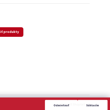
iť produkty
Vytvoril Shoptet
Odmietnuť
Súhlasím