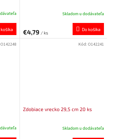
dávateľa
Skladom u dodávateľa
 košíka
Do košíka
€4,79
/ ks
:
O142248
Kód:
O142241
Zdobiace vrecko 29,5 cm 20 ks
dávateľa
Skladom u dodávateľa