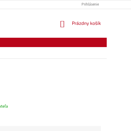
KONTAKTY
OTVÁRACIE HODINY
Prihlásenie
NÁKUPNÝ
Prázdny košík
KOŠÍK
ateľa