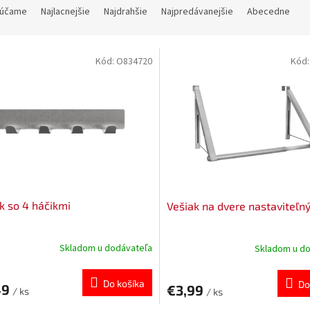
účame
Najlacnejšie
Najdrahšie
Najpredávanejšie
Abecedne
Kód:
O834720
Kód
k so 4 háčikmi
Vešiak na dvere nastaviteľn
Skladom u dodávateľa
Skladom u d
Do košíka
Do
49
€3,99
/ ks
/ ks