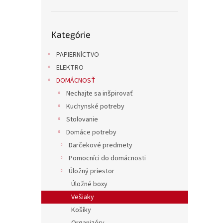
Preskočiť
Kategórie
kategórie
PAPIERNÍCTVO
ELEKTRO
DOMÁCNOSŤ
Nechajte sa inšpirovať
Kuchynské potreby
Stolovanie
Domáce potreby
Darčekové predmety
Pomocníci do domácnosti
Úložný priestor
Úložné boxy
Vešiaky
Košíky