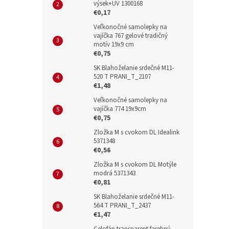
výsek+UV 1300168
€0,17
Veľkonočné samolepky na
vajíčka 767 gelové tradičný
motív 19x9 cm
€0,75
SK Blahoželanie srdečné M11-
520 T PRANI_T_2107
€1,48
Veľkonočné samolepky na
vajíčka 774 19x9cm
€0,75
Zložka M s cvokom DL Idealink
5371348
€0,56
Zložka M s cvokom DL Motýle
modrá 5371343
€0,81
SK Blahoželanie srdečné M11-
564 T PRANI_T_2437
€1,47