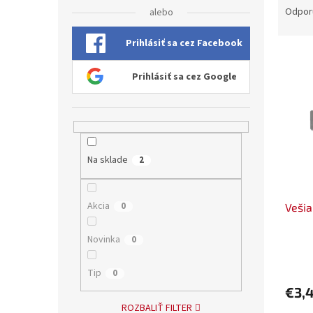
a
Odpor
alebo
d
e
Prihlásiť sa cez Facebook
V
n
ý
i
Prihlásiť sa cez Google
p
e
i
p
s
r
p
o
r
d
Na sklade
2
o
u
d
k
u
t
Akcia
0
Vešia
k
o
t
v
o
Novinka
0
v
Tip
0
€3,
ROZBALIŤ FILTER