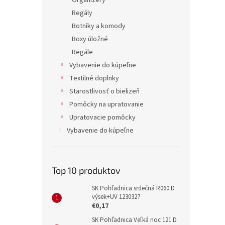
Organizéry
Regály
Botníky a komody
Boxy úložné
Regále
Vybavenie do kúpeľne
Textilné doplnky
Starostlivosť o bielizeň
Pomôcky na upratovanie
Upratovacie pomôcky
Vybavenie do kúpeľne
Top 10 produktov
SK Pohľadnica srdečná R060 D
výsek+UV 1230327
€0,17
SK Pohľadnica Veľká noc 121 D