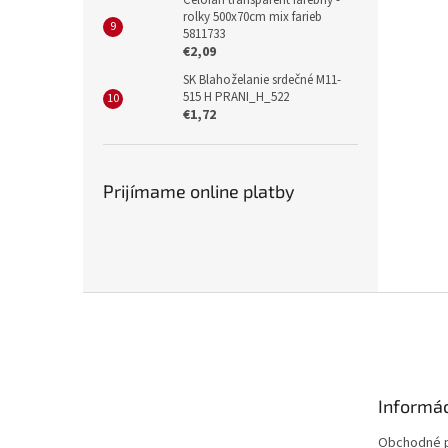
Celofán transparent farebný -
rolky 500x70cm mix farieb
5811733
€2,09
SK Blahoželanie srdečné M11-
515 H PRANI_H_522
€1,72
Prijímame online platby
Z
á
p
ä
t
Informác
i
e
Obchodné 