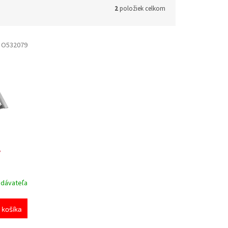
2
položiek celkom
:
O532079
ý
odávateľa
 košíka