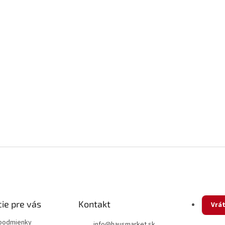
ie pre vás
Kontakt
Vrát
podmienky
info
@
hausmarket.sk