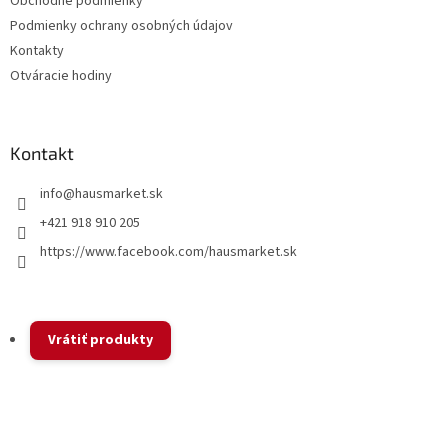
Obchodné podmienky
i
v
Podmienky ochrany osobných údajov
e
k
y
Kontakty
v
Otváracie hodiny
ý
p
i
s
Kontakt
u
info
@
hausmarket.sk
+421 918 910 205
https://www.facebook.com/hausmarket.sk
Vrátiť produkty