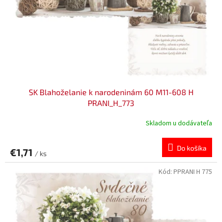
v
o
d
u
k
t
o
v
SK Blahoželanie k narodeninám 60 M11-608 H
PRANI_H_773
Skladom u dodávateľa
Do košíka
€1,71
/ ks
Kód:
PPRANI H 775