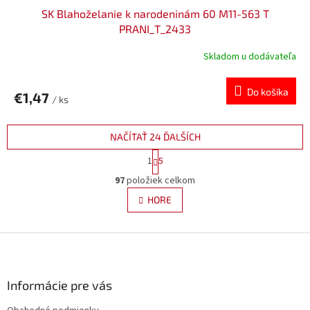
SK Blahoželanie k narodeninám 60 M11-563 T
PRANI_T_2433
Skladom u dodávateľa
Do košíka
€1,47
/ ks
NAČÍTAŤ 24 ĎALŠÍCH
S
1
5
t
O
r
97
položiek celkom
v
á
l
HORE
n
á
k
d
o
v
Z
a
a
c
á
n
i
p
i
e
ä
Informácie pre vás
e
p
t
r