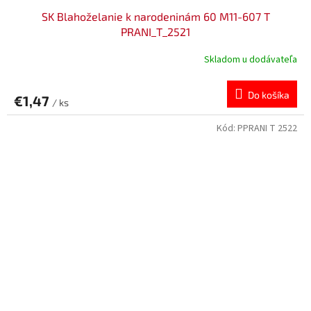
SK Blahoželanie k narodeninám 60 M11-607 T
PRANI_T_2521
Skladom u dodávateľa
Do košíka
€1,47
/ ks
Kód:
PPRANI T 2522