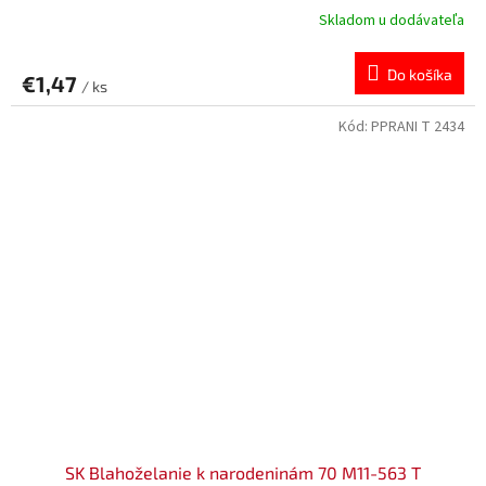
Skladom u dodávateľa
Do košíka
€1,47
/ ks
Kód:
PPRANI T 2434
SK Blahoželanie k narodeninám 70 M11-563 T