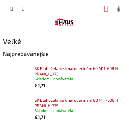
Prejsť
NÁKUP
na
obsah
KOŠÍK
Veľké
Najpredávanejšie
SK Blahoželanie k narodeninám 60 M11-608 H
PRANI_H_773
Skladom u dodávateľa
€1,71
SK Blahoželanie k narodeninám 80 M11-608 H
PRANI_H_775
Skladom u dodávateľa
€1,71