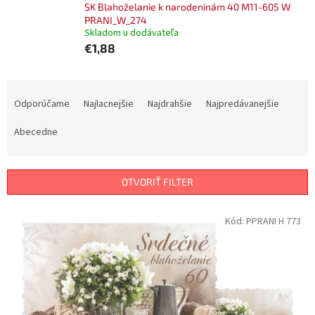
SK Blahoželanie k narodeninám 40 M11-605 W
PRANI_W_274
Skladom u dodávateľa
€1,88
R
a
Odporúčame
Najlacnejšie
Najdrahšie
Najpredávanejšie
d
e
Abecedne
n
i
e
OTVORIŤ FILTER
p
r
V
Kód:
PPRANI H 773
o
ý
d
p
u
i
k
s
t
p
o
r