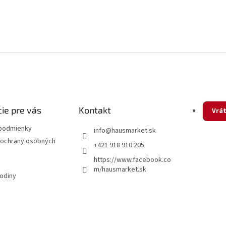
ie pre vás
Kontakt
Vrát
podmienky
info
@
hausmarket.sk
ochrany osobných
+421 918 910 205
https://www.facebook.co
m/hausmarket.sk
hodiny