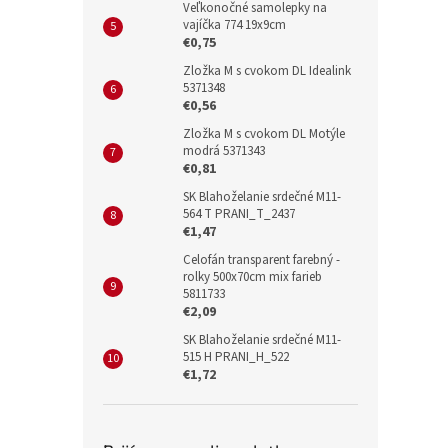
Veľkonočné samolepky na
vajíčka 774 19x9cm
€0,75
Zložka M s cvokom DL Idealink
5371348
€0,56
Zložka M s cvokom DL Motýle
modrá 5371343
€0,81
SK Blahoželanie srdečné M11-
564 T PRANI_T_2437
€1,47
Celofán transparent farebný -
rolky 500x70cm mix farieb
5811733
€2,09
SK Blahoželanie srdečné M11-
515 H PRANI_H_522
€1,72