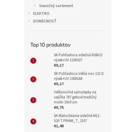
Vianočný sortiment
ELEKTRO
DOMÁCNOSŤ
Top 10 produktov
SK Pohľadnica srdečná R060 D
výsek+UV 1230327
€0,17
SK Pohľadnica Veľká noc 121 D
výsek+UV 1300168
€0,17
Veľkonočné samolepky na
vajíčka 767 gelové tradičný
motív 19x9 cm
€0,75
SK Blahoželanie srdečné M11-
520 T PRANI_T_2107
€1,48