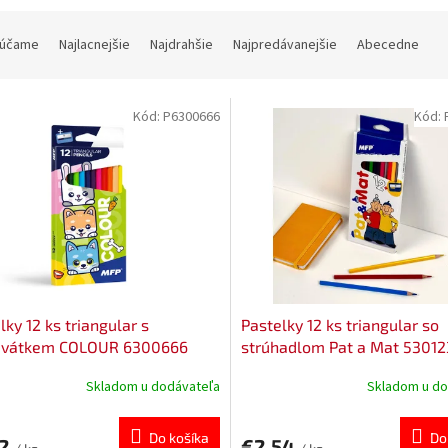
účame
Najlacnejšie
Najdrahšie
Najpredávanejšie
Abecedne
Kód:
P6300666
Kód:
lky 12 ks triangular s
Pastelky 12 ks triangular so
ávátkem COLOUR 6300666
strúhadlom Pat a Mat 5301
Skladom u dodávateľa
Skladom u do
Do košíka
Do
12
€2,54