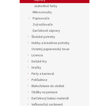
Súpravy
Jednotlivé farby
Mikroceruzky
Popisovače
Zvýrazňovače
Darčekové súpravy
Školské potreby
Hobby a kreatívne potreby
Ostatný papierenský tovar
Licencia
Detské hry
Hračky
Party a karneval
Pohľadnice
Blahoželanie do obálok
Obálky na peniaze
Darčekový baliaci materiál
Veľkonočný sortiment