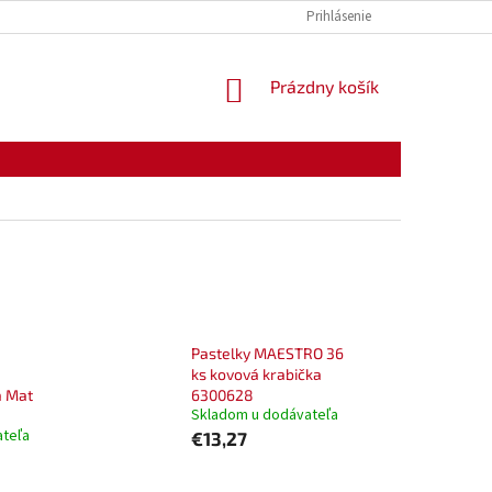
KONTAKTY
OTVÁRACIE HODINY
Prihlásenie
NÁKUPNÝ
Prázdny košík
KOŠÍK
Pastelky MAESTRO 36
ks kovová krabička
a Mat
6300628
Skladom u dodávateľa
ateľa
€13,27