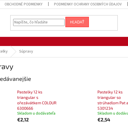
OBCHODNÉ PODMIENKY
PODMIENKY OCHRANY OSOBNÝCH ÚDAJOV
HĽADAŤ
telky
Súpravy
ravy
edávanejšie
Pastelky 12 ks
Pastelky 12 ks
triangular s
triangular so
ořezávátkem COLOUR
strúhadlom Pat 
6300666
5301234
Skladom u dodávateľa
Skladom u dodáv
€2,12
€2,54