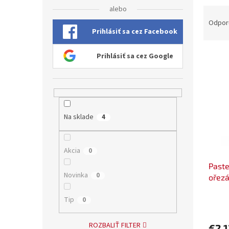
alebo
R
a
Odpor
Prihlásiť sa cez Facebook
d
e
V
n
Prihlásiť sa cez Google
ý
i
p
e
i
p
s
r
p
o
Na sklade
4
r
d
o
u
d
k
Akcia
0
u
t
Paste
k
o
Novinka
0
ořez
t
v
o
Tip
0
v
ROZBALIŤ FILTER
€2,