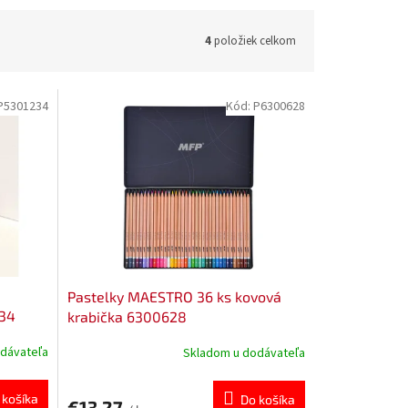
4
položiek celkom
P5301234
Kód:
P6300628
Pastelky MAESTRO 36 ks kovová
234
krabička 6300628
dávateľa
Skladom u dodávateľa
 košíka
Do košíka
€13,27