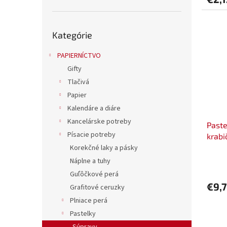
Preskočiť
Kategórie
kategórie
PAPIERNÍCTVO
Gifty
Tlačivá
Papier
Kalendáre a diáre
Kancelárske potreby
Past
Písacie potreby
krab
Korekčné laky a pásky
Náplne a tuhy
Guľôčkové perá
€9,
Grafitové ceruzky
Plniace perá
Pastelky