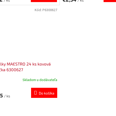
/ ks
/ ks
Kód:
P6300627
elky MAESTRO 24 ks kovová
ička 6300627
Skladom u dodávateľa
Do košíka
75
/ ks
O
v