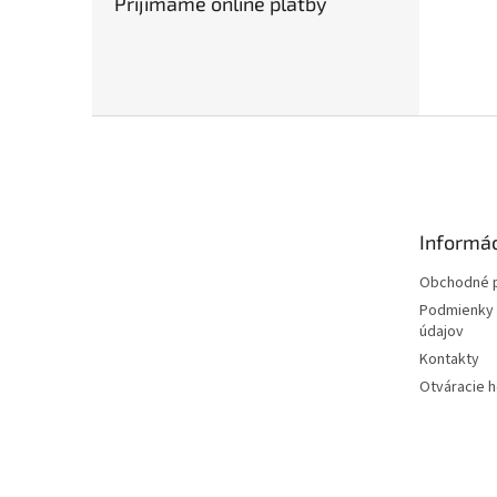
Prijímame online platby
Z
á
p
ä
t
Informác
i
e
Obchodné 
Podmienky 
údajov
Kontakty
Otváracie 