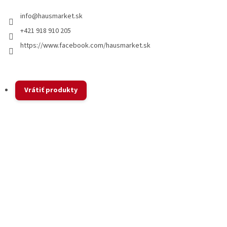
i
info
@
hausmarket.sk
s
u
+421 918 910 205
https://www.facebook.com/hausmarket.sk
Vrátiť produkty