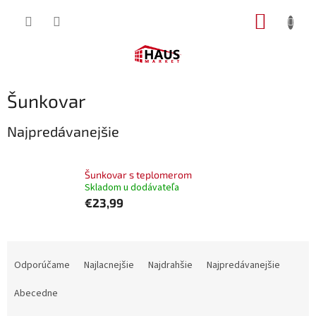
Prejsť
NÁKUP
na
obsah
KOŠÍK
Šunkovar
Najpredávanejšie
Šunkovar s teplomerom
Skladom u dodávateľa
€23,99
R
a
Odporúčame
Najlacnejšie
Najdrahšie
Najpredávanejšie
d
e
Abecedne
n