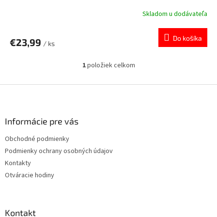
Skladom u dodávateľa
Do košíka
€23,99
/ ks
1
položiek celkom
O
v
l
Z
á
á
d
p
a
ä
Informácie pre vás
c
t
i
Obchodné podmienky
i
e
Podmienky ochrany osobných údajov
p
e
r
Kontakty
v
Otváracie hodiny
k
y
v
ý
Kontakt
p