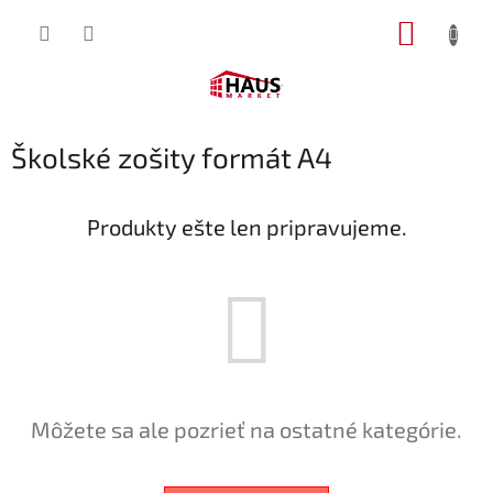
Prejsť
NÁKUP
na
obsah
KOŠÍK
Školské zošity formát A4
Produkty ešte len pripravujeme.
Môžete sa ale pozrieť na ostatné kategórie.