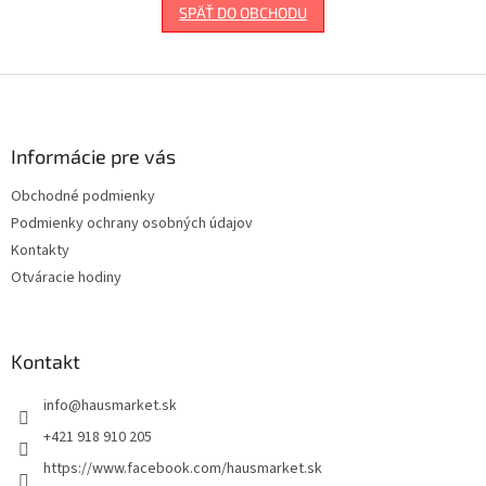
SPÄŤ DO OBCHODU
Z
á
p
ä
Informácie pre vás
t
Obchodné podmienky
i
Podmienky ochrany osobných údajov
e
Kontakty
Otváracie hodiny
Kontakt
info
@
hausmarket.sk
+421 918 910 205
https://www.facebook.com/hausmarket.sk