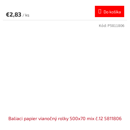
Do košíka
€2,83
/ ks
Kód:
P5811806
Baliaci papier vianočný rolky 500x70 mix č.12 5811806