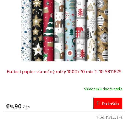
Baliaci papier vianočný rolky 1000x70 mix č. 10 5811879
Skladom u dodávateľa
Do košíka
€4,90
/ ks
Kód:
P5811878