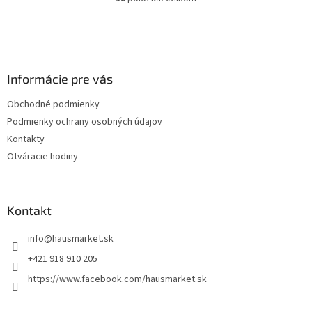
O
v
l
Z
á
á
d
p
a
ä
Informácie pre vás
c
t
i
Obchodné podmienky
i
e
Podmienky ochrany osobných údajov
p
e
r
Kontakty
v
Otváracie hodiny
k
y
v
ý
Kontakt
p
i
info
@
hausmarket.sk
s
u
+421 918 910 205
https://www.facebook.com/hausmarket.sk