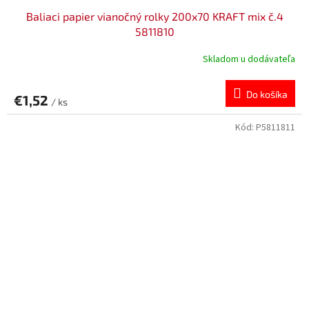
Baliaci papier vianočný rolky 200x70 KRAFT mix č.4
5811810
Skladom u dodávateľa
Do košíka
€1,52
/ ks
Kód:
P5811811