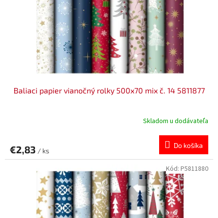
v
o
d
u
k
t
o
v
Baliaci papier vianočný rolky 500x70 mix č. 14 5811877
Skladom u dodávateľa
Do košíka
€2,83
/ ks
Kód:
P5811880