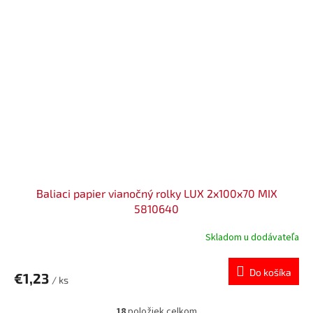
Baliaci papier vianočný rolky LUX 2x100x70 MIX
5810640
Skladom u dodávateľa
Do košíka
€1,23
/ ks
18
položiek celkom