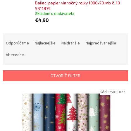
Baliaci papier vianočný rolky 1000x70 mix č. 10
5811879
Skladom u dodávateľa
€4,90
R
a
Odporúčame
Najlacnejšie
Najdrahšie
Najpredávanejšie
d
e
Abecedne
n
i
e
OTVORIŤ FILTER
p
r
V
Kód:
P5811877
o
ý
d
p
u
i
k
s
t
p
o
r