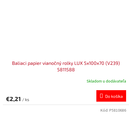
Baliaci papier vianočný rolky LUX 5x100x70 (V239)
5811588
Skladom u dodávateľa
Do košíka
€2,21
/ ks
Kód:
P5810686