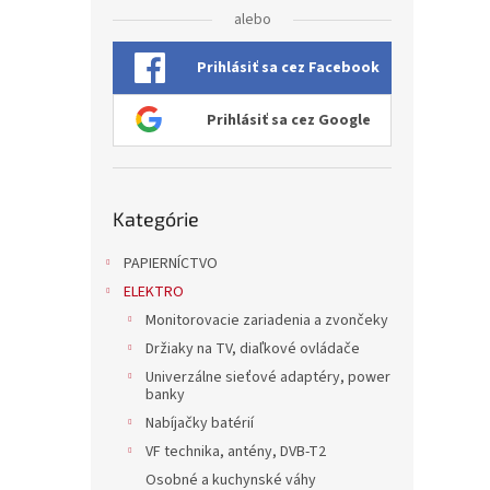
alebo
Prihlásiť sa cez Facebook
Prihlásiť sa cez Google
Preskočiť
Kategórie
kategórie
PAPIERNÍCTVO
ELEKTRO
Monitorovacie zariadenia a zvončeky
Držiaky na TV, diaľkové ovládače
Univerzálne sieťové adaptéry, power
banky
Nabíjačky batérií
VF technika, antény, DVB-T2
Osobné a kuchynské váhy