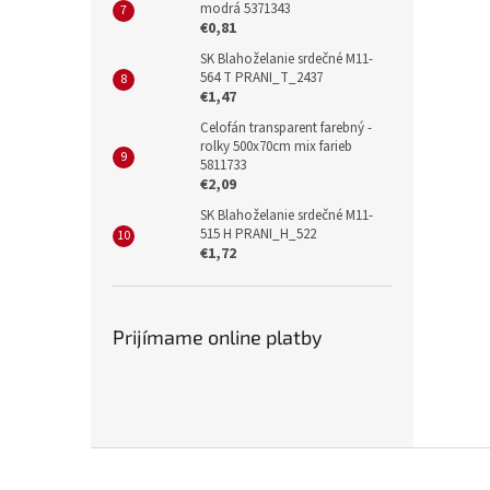
modrá 5371343
€0,81
SK Blahoželanie srdečné M11-
564 T PRANI_T_2437
€1,47
Celofán transparent farebný -
rolky 500x70cm mix farieb
5811733
€2,09
SK Blahoželanie srdečné M11-
515 H PRANI_H_522
€1,72
Prijímame online platby
Z
á