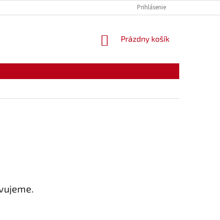
KONTAKTY
OTVÁRACIE HODINY
Prihlásenie
NÁKUPNÝ
Prázdny košík
KOŠÍK
avujeme.