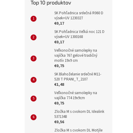
Top 10 produktov
SK Pohľadnica srdečná R060 D
výsek+UV 1230327
€0,17
SK Pohľadnica Veľká noc 121 D
výsek+UV 1300168
€0,17
Veľkonočné samolepky na
vajíčka 767 gelové tradičný
motív 19x9 cm
€0,75
SK Blahoželanie srdečné M11-
520 T PRANI_T_2107
€1,48
Veľkonočné samolepky na
vajíčka 774 19x9cm
€0,75
Zložka M s cvokom DL Idealink
5371348
€0,56
Zložka M s cvokom DL Motýle