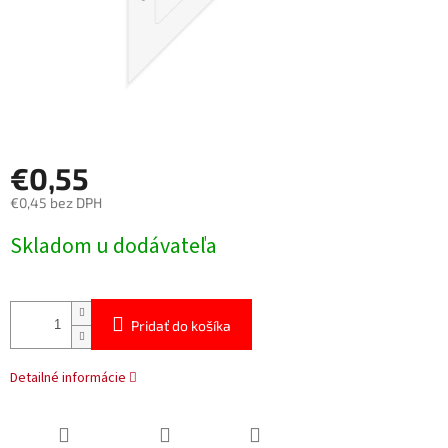
€0,55
€0,45 bez DPH
Jednotková
Skladom u dodávateľa
cena:
Pridať do košíka
Detailné informácie