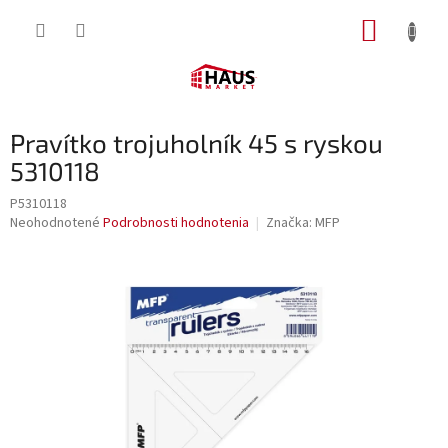
Prejsť
NÁKUP
na
obsah
KOŠÍK
Pravítko trojuholník 45 s ryskou
5310118
P5310118
Priemerné
Neohodnotené
Podrobnosti hodnotenia
Značka:
MFP
hodnotenie
produktu
je
0,0
z
5
hviezdičiek.