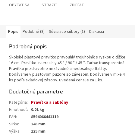
OPÝTAŤ SA
STRÁŽIŤ
ZDIEĽAŤ
Popis
Podobné (8)
Súvisiace súbory (1)
Diskusia
Podrobný popis
Školské plastové pravítko pravouhlý trojuholník s ryskou o dĺžke
16 cm. Pravítko zviera uhly 45 ° / 90 ° / 45 °. Farba: transparentná
Pravítko je zdravotne nezávadné a neobsahuje ftaláty.
Dodávame v plastovom puzdre so závesom. Dodávame v mixe 4
ks podľa skladovej zásoby. Uvedená cena je za 1 ks.
Dodatočné parametre
Kategória
:
Pravítka a šablóny
Hmotnosť
:
0.01 kg
EAN
:
8594066441119
Šírka
:
245 mm
Výška
:
125 mm