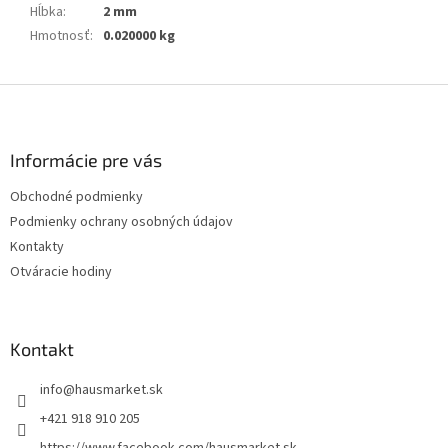
Hĺbka
:
2 mm
Hmotnosť
:
0.020000 kg
Z
á
p
ä
Informácie pre vás
t
Obchodné podmienky
i
Podmienky ochrany osobných údajov
e
Kontakty
Otváracie hodiny
Kontakt
info
@
hausmarket.sk
+421 918 910 205