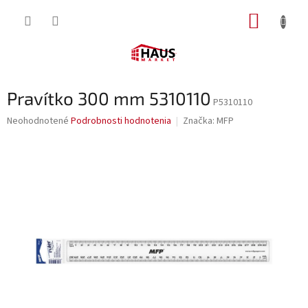
Prejsť
NÁKUP
na
obsah
KOŠÍK
Pravítko 300 mm 5310110
P5310110
Priemerné
Neohodnotené
Podrobnosti hodnotenia
Značka:
MFP
hodnotenie
produktu
je
0,0
z
5
hviezdičiek.