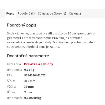
Popis
Podobné (8)
Súvisiace súbory (1)
Diskusia
Podrobný popis
Školské, rovné, plastové pravítko s dĺžkou 30 cm - pomocník pri
geometrii. Farba: transparentná Pravítko je zdravotne
nezávadné a neobsahuje ftaláty. Dodávame v plastovom balení
so závesom. Uvedená cena je za 1 ks.
Dodatočné parametre
Kategória
:
Pravítka a šablóny
Hmotnosť
:
0.01 kg
EAN
:
8594066441072
Šírka
:
310 mm
Výška
:
30 mm
Hĺbka
:
2 mm
Hmotnosť
:
0.010000 kg