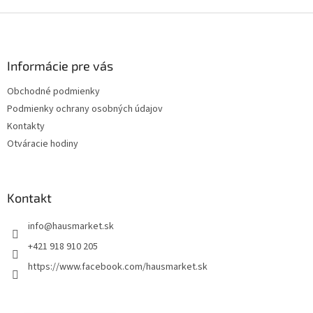
Z
á
p
ä
Informácie pre vás
t
Obchodné podmienky
i
Podmienky ochrany osobných údajov
e
Kontakty
Otváracie hodiny
Kontakt
info
@
hausmarket.sk
+421 918 910 205
https://www.facebook.com/hausmarket.sk