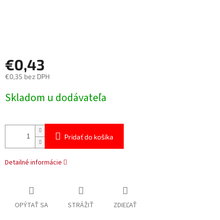
€0,43
€0,35 bez DPH
Jednotková
Skladom u dodávateľa
cena:
Pridať do košíka
Detailné informácie
OPÝTAŤ SA
STRÁŽIŤ
ZDIEĽAŤ