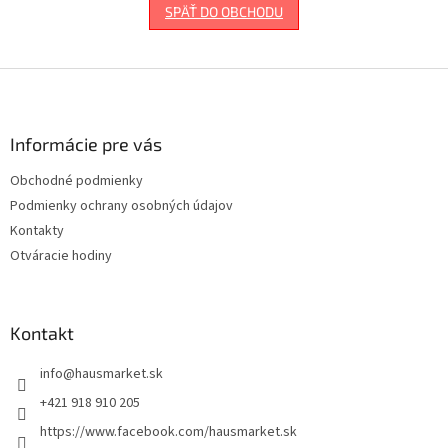
SPÄŤ DO OBCHODU
Z
á
p
ä
Informácie pre vás
t
Obchodné podmienky
i
Podmienky ochrany osobných údajov
e
Kontakty
Otváracie hodiny
Kontakt
info
@
hausmarket.sk
+421 918 910 205
https://www.facebook.com/hausmarket.sk