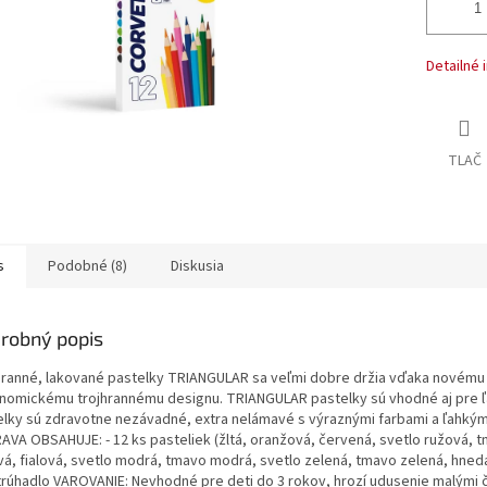
Detailné 
TLAČ
s
Podobné (8)
Diskusia
robný popis
hranné, lakované pastelky TRIANGULAR sa veľmi dobre držia vďaka novému
nomickému trojhrannému designu. TRIANGULAR pastelky sú vhodné aj pre ľ
elky sú zdravotne nezávadné, extra nelámavé s výraznými farbami a ľahkým
AVA OBSAHUJE: - 12 ks pasteliek (žltá, oranžová, červená, svetlo ružová, 
vá, fialová, svetlo modrá, tmavo modrá, svetlo zelená, tmavo zelená, hnedá,
strúhadlo VAROVANIE: Nevhodné pre deti do 3 rokov, hrozí udusenie malými 