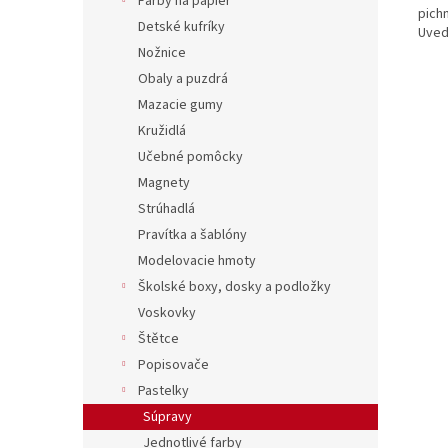
Farby na papier
pich
Detské kufríky
Uved
Nožnice
Obaly a puzdrá
Mazacie gumy
Kružidlá
Učebné pomôcky
Magnety
Strúhadlá
Pravítka a šablóny
Modelovacie hmoty
Školské boxy, dosky a podložky
Voskovky
Štětce
Popisovače
Pastelky
Súpravy
Jednotlivé farby