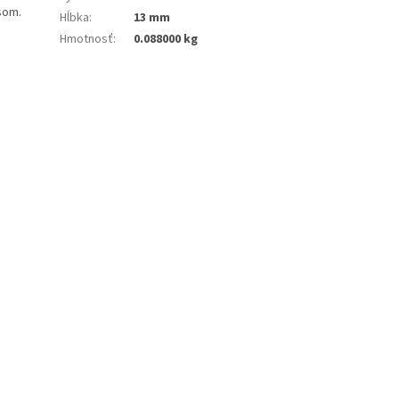
som.
Hĺbka
:
13 mm
Hmotnosť
:
0.088000 kg