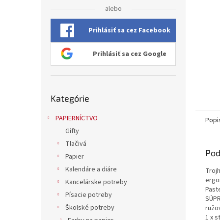
alebo
Prihlásiť sa cez Facebook
Prihlásiť sa cez Google
Preskočiť
Kategórie
kategórie
PAPIERNÍCTVO
Popi
Gifty
Tlačivá
Pod
Papier
Kalendáre a diáre
Troj
ergo
Kancelárske potreby
Past
Písacie potreby
SÚPR
Školské potreby
ružo
1 x 