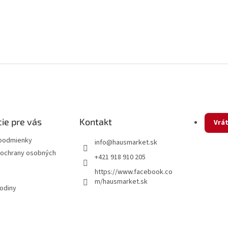
ie pre vás
Kontakt
Vrát
podmienky
info
@
hausmarket.sk
ochrany osobných
+421 918 910 205
https://www.facebook.co
m/hausmarket.sk
hodiny