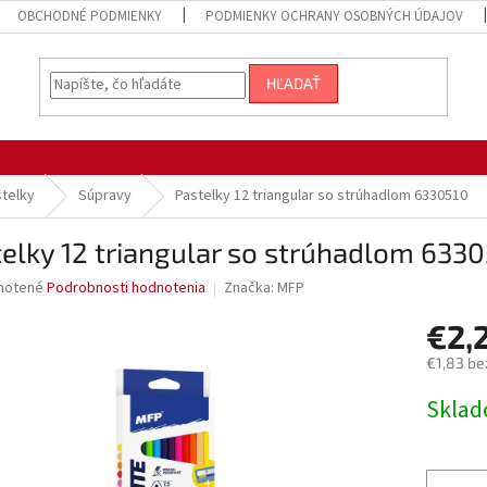
OBCHODNÉ PODMIENKY
PODMIENKY OCHRANY OSOBNÝCH ÚDAJOV
HĽADAŤ
stelky
Súpravy
Pastelky 12 triangular so strúhadlom 6330510
elky 12 triangular so strúhadlom 633
né
notené
Podrobnosti hodnotenia
Značka:
MFP
nie
€2,
u
€1,83 be
Jednotk
Sklad
cena:
iek.