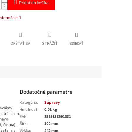
Pridať do košíka
informácie
OPÝTAŤ SA
STRÁŽIŤ
ZDIEĽAŤ
Dodatočné parametre
Kategória
:
Súpravy
avákov.
Hmotnosť
:
0.01 kg
 strúhaním.
EAN
:
8595138591831
tmavo
Šírka
:
100 mm
 čierna) -
časťami a
Výška
:
242 mm