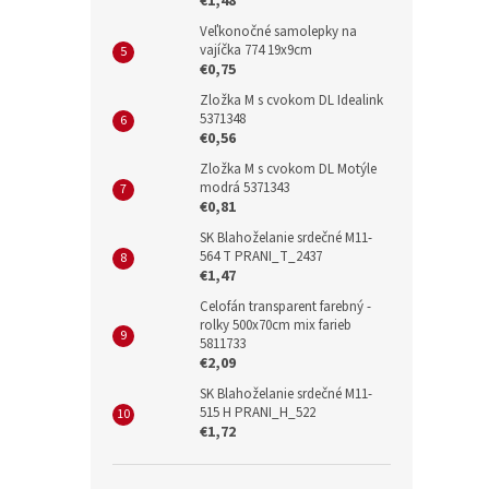
€1,48
Veľkonočné samolepky na
vajíčka 774 19x9cm
€0,75
Zložka M s cvokom DL Idealink
5371348
€0,56
Zložka M s cvokom DL Motýle
modrá 5371343
€0,81
SK Blahoželanie srdečné M11-
564 T PRANI_T_2437
€1,47
Celofán transparent farebný -
rolky 500x70cm mix farieb
5811733
€2,09
SK Blahoželanie srdečné M11-
515 H PRANI_H_522
€1,72