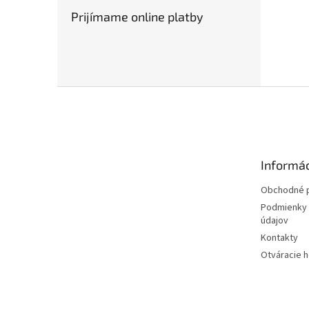
Prijímame online platby
Z
á
p
ä
t
Informác
i
e
Obchodné 
Podmienky 
údajov
Kontakty
Otváracie 