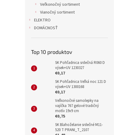
Veľkonočný sortiment
Vianočný sortiment
ELEKTRO
DOMÁCNOSŤ
Top 10 produktov
SK Pohľadnica srdečná R060 D
výsek+UV 1230327
€0,17
SK Pohľadnica Veľká noc 121 D
výsek+UV 1300168
€0,17
Veľkonočné samolepky na
vajíčka 767 gelové tradičný
motív 19x9 cm
€0,75
SK Blahoželanie srdečné M11-
520 T PRANI_T_2107