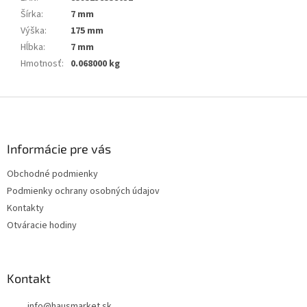
Šírka
:
7 mm
Výška
:
175 mm
Hĺbka
:
7 mm
Hmotnosť
:
0.068000 kg
Z
á
p
ä
Informácie pre vás
t
Obchodné podmienky
i
Podmienky ochrany osobných údajov
e
Kontakty
Otváracie hodiny
Kontakt
info
@
hausmarket.sk