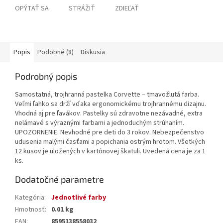
OPÝTAŤ SA
STRÁŽIŤ
ZDIEĽAŤ
Popis
Podobné (8)
Diskusia
Podrobný popis
Samostatná, trojhranná pastelka Corvette – tmavožlutá farba.
Veľmi ľahko sa drží vďaka ergonomickému trojhrannému dizajnu.
Vhodná aj pre ľavákov. Pastelky sú zdravotne nezávadné, extra
nelámavé s výraznými farbami a jednoduchým strúhaním.
UPOZORNENIE: Nevhodné pre deti do 3 rokov. Nebezpečenstvo
udusenia malými časťami a popichania ostrým hrotom. Všetkých
12 kusov je uložených v kartónovej škatuli. Uvedená cena je za 1
ks.
Dodatočné parametre
Kategória
:
Jednotlivé farby
Hmotnosť
:
0.01 kg
EAN
:
8595138558032