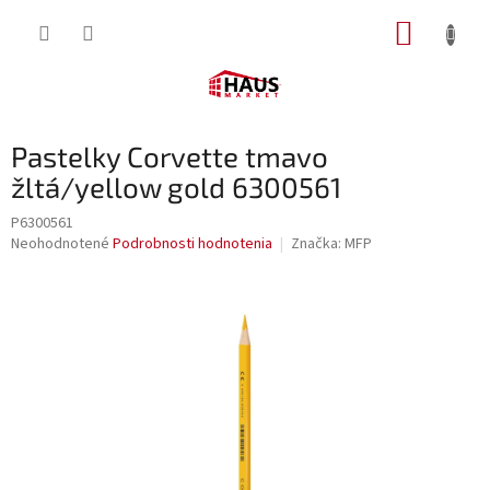
Prejsť
NÁKUP
na
obsah
KOŠÍK
Pastelky Corvette tmavo
žltá/yellow gold 6300561
P6300561
Priemerné
Neohodnotené
Podrobnosti hodnotenia
Značka:
MFP
hodnotenie
produktu
je
0,0
z
5
hviezdičiek.