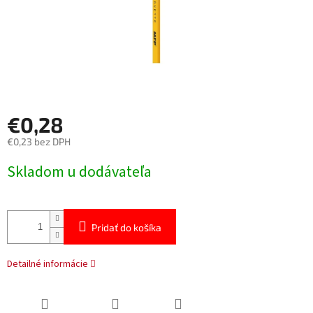
€0,28
€0,23 bez DPH
Jednotková
Skladom u dodávateľa
cena:
Pridať do košíka
Detailné informácie