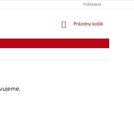
KONTAKTY
OTVÁRACIE HODINY
Prihlásenie
NÁKUPNÝ
Prázdny košík
KOŠÍK
avujeme.