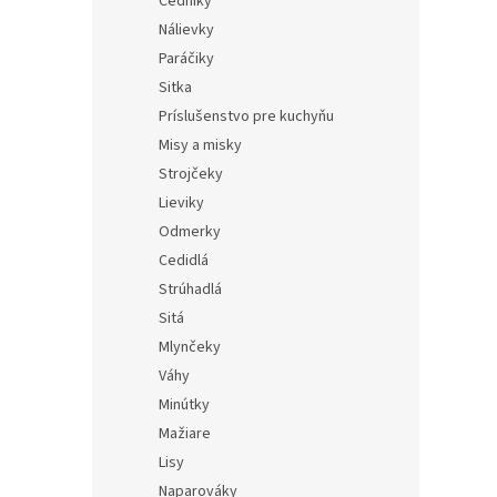
Cedníky
Nálievky
Paráčiky
Sitka
Príslušenstvo pre kuchyňu
Misy a misky
Strojčeky
Lieviky
Odmerky
Cedidlá
Strúhadlá
Sitá
Mlynčeky
Váhy
Minútky
Mažiare
Lisy
Naparováky