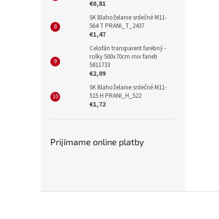
€0,81
SK Blahoželanie srdečné M11-
564 T PRANI_T_2437
€1,47
Celofán transparent farebný -
rolky 500x70cm mix farieb
5811733
€2,09
SK Blahoželanie srdečné M11-
515 H PRANI_H_522
€1,72
Prijímame online platby
Z
á
p