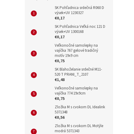
SK Pohľadnica srdečná R060 D
výsek+UV 1230327
€0,17
SK Pohľadnica Veľká noc 121 D
výsek+UV 1300168
€0,17
Veľkonočné samolepky na
vajíčka 767 gelové tradičný
motív 19x9 cm
€0,75
SK Blahoželanie srdečné M11-
520 T PRANI_T_2107
€1,48
Veľkonočné samolepky na
vajíčka 774 19x9cm
€0,75
Zložka M s cvokom DL Idealink
5371348
€0,56
Zložka M s cvokom DL Motýle
modrá 5371343