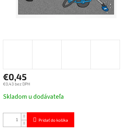
€0,45
€0,43 bez DPH
Jednotková
Skladom u dodávateľa
cena:
Pridať do košíka