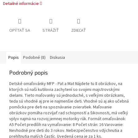
Detailné informácie
OPÝTAŤ SA
STRÁŽIŤ
ZDIEĽAŤ
Popis
Podobné (8)
Diskusia
Podrobný popis
Detské omaľovánky MFP - Pat a Mat Nájdete tu 8 obrázkov, na
ktorých sú naši kutilovia zachytení so svojimi majstrovskými
dielami. Tieto maľovanky sú jednoduché, s veľkými obrázkami,
teda sú vhodné aj pre ie najmenšie deti. Vhodné sú aj ako učebná
pomôcka pre deti na spoznávanie zvieratiek. Maľovanie
obrázkov pomáha rozvíjať rad schopností a šikovnosti, má veľký
vplyv najmä na rozvoj jemnej motoriky rúk. Formát omaľovánok:
A5 Počet predlôh na vymaľovanie: 8 Počet strán: 16 Varovanie:
Nevhodné pre deti do 3 rokov. Nebezpečenstvo vdýchnutia a
prehltnutia malých častíc. Uvedená cena je za 1 ks.