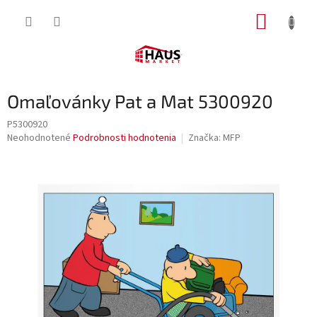
Prejsť
NÁKUP
na
obsah
KOŠÍK
Omaľovánky Pat a Mat 5300920
P5300920
Priemerné
Neohodnotené
Podrobnosti hodnotenia
Značka:
MFP
hodnotenie
produktu
je
0,0
z
5
hviezdičiek.