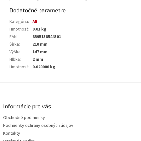
Dodatočné parametre
Kategória
:
A5
Hmotnosť
:
0.01 kg
EAN
:
8595138544301
Šírka
:
210 mm
Výška
:
147 mm
Hĺbka
:
2 mm
Hmotnosť
:
0.020000 kg
Z
á
p
ä
Informácie pre vás
t
Obchodné podmienky
i
Podmienky ochrany osobných údajov
e
Kontakty