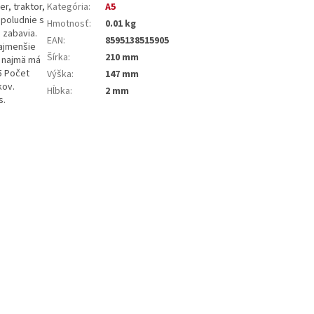
r, traktor,
Kategória
:
A5
opoludnie s
Hmotnosť
:
0.01 kg
 zabavia.
EAN
:
8595138515905
najmenšie
Šírka
:
210 mm
, najmä má
A5 Počet
Výška
:
147 mm
kov.
Hĺbka
:
2 mm
s.