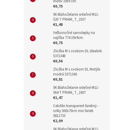
motív 19x9 cm
€0,75
SK Blahoželanie srdečné M11-
520 T PRANI_T_2107
€1,48
Veľkonočné samolepky na
vajíčka 774 19x9cm
€0,75
Zložka M s cvokom DL Idealink
5371348
€0,56
Zložka M s cvokom DL Motýle
modrá 5371343
€0,81
SK Blahoželanie srdečné M11-
564 T PRANI_T_2437
€1,47
Celofán transparent farebný -
rolky 500x70cm mix farieb
5811733
€2,09
SK Blahoželanie srdečné M11-