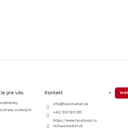
ie pre vás
Kontakt
Vrát
podmienky
info
@
hausmarket.sk
ochrany osobných
+421 918 910 205
https://www.facebook.co
m/hausmarket.sk