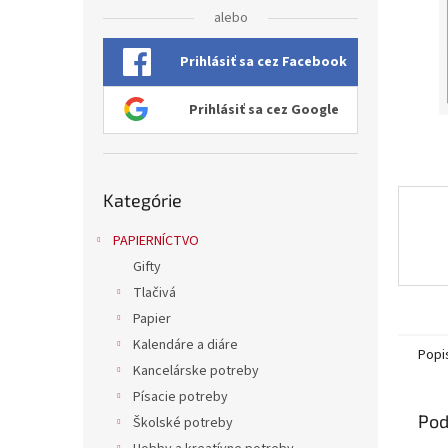
alebo
Prihlásiť sa cez Facebook
Prihlásiť sa cez Google
Preskočiť
Kategórie
kategórie
PAPIERNÍCTVO
Gifty
Tlačivá
Papier
Kalendáre a diáre
Popi
Kancelárske potreby
Písacie potreby
Pod
Školské potreby