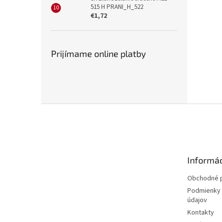
515 H PRANI_H_522
€1,72
Prijímame online platby
Z
á
p
ä
t
Informác
i
e
Obchodné 
Podmienky 
údajov
Kontakty