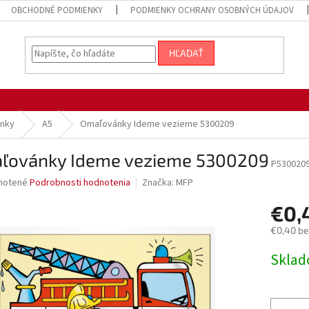
OBCHODNÉ PODMIENKY
PODMIENKY OCHRANY OSOBNÝCH ÚDAJOV
HĽADAŤ
nky
A5
Omaľovánky Ideme vezieme 5300209
ľovánky Ideme vezieme 5300209
P530020
né
notené
Podrobnosti hodnotenia
Značka:
MFP
nie
€0,
u
€0,40 b
Jednotk
Sklad
cena:
iek.