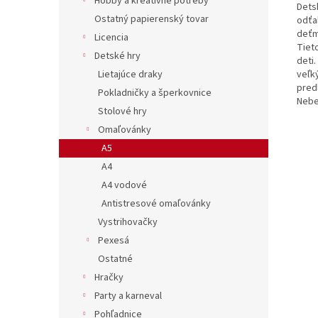
Hobby a kreatívne potreby
Dets
Ostatný papierenský tovar
odťa
deťmi
Licencia
Tiet
Detské hry
deti
veľký
Lietajúce draky
pred
Pokladničky a šperkovnice
Nebe
Stolové hry
Omaľovánky
A5
A4
A4 vodové
Antistresové omaľovánky
Vystrihovačky
Pexesá
Ostatné
Hračky
Party a karneval
Pohľadnice