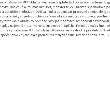
ké omaľovánky MFP - Ideme, vezieme. Nájdete tu 8 obrázkov (cisterna, bage
hovka, hasičské auto, mašinka, loď, monster truck). Urobte si pohodové p
 a vyfarbite si obrázok. Deti sa naučia spoznávať pracovné stroje, ale aj sa
o omaľovánky sú jednoduché s veľkými obrázkami, teda vhodné aj pre tie 
. Vyfarbovanie obrázkov pomôže rozvíjať množstvo schopností a zručností
 vplyv na jemnú motoriku ruky. Ilustroval: A. Šplíchal Formát omaľovánok: 
lôh na vymaľovanie: 8 Počet strán: 16 Varovanie: Nevhodné pre deti do 3 ro
zpečenstvo vdýchnutia a prehltnutia malých častíc. Uvedená cena je za 1 k