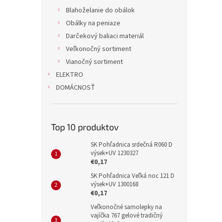
Blahoželanie do obálok
Obálky na peniaze
Darčekový baliaci materiál
Veľkonočný sortiment
Vianočný sortiment
ELEKTRO
DOMÁCNOSŤ
Top 10 produktov
SK Pohľadnica srdečná R060 D
výsek+UV 1230327
€0,17
SK Pohľadnica Veľká noc 121 D
výsek+UV 1300168
€0,17
Veľkonočné samolepky na
vajíčka 767 gelové tradičný