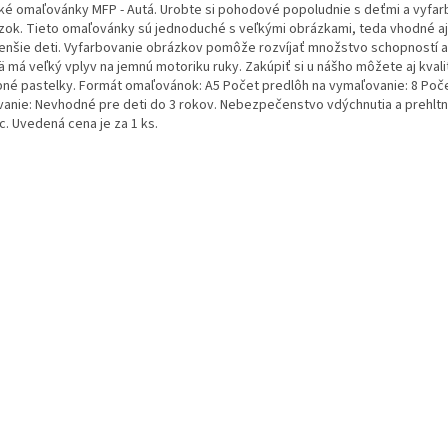
ké omaľovánky MFP - Autá. Urobte si pohodové popoludnie s deťmi a vyfarb
zok. Tieto omaľovánky sú jednoduché s veľkými obrázkami, teda vhodné aj 
enšie deti. Vyfarbovanie obrázkov pomôže rozvíjať množstvo schopností a
ä má veľký vplyv na jemnú motoriku ruky. Zakúpiť si u nášho môžete aj kvali
bné pastelky. Formát omaľovánok: A5 Počet predlôh na vymaľovanie: 8 Poče
vanie: Nevhodné pre deti do 3 rokov. Nebezpečenstvo vdýchnutia a prehltn
c. Uvedená cena je za 1 ks.