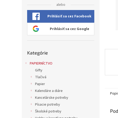
alebo
Prihlásiť sa cez Facebook
Prihlásiť sa cez Google
Preskočiť
Kategórie
kategórie
PAPIERNÍCTVO
Gifty
Tlačivá
Papier
Kalendáre a diáre
Popi
Kancelárske potreby
Písacie potreby
Pod
Školské potreby