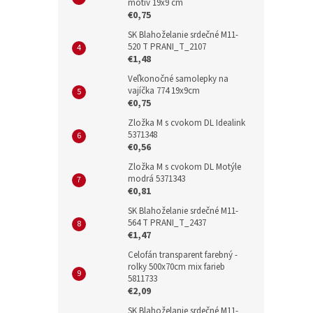
motív 19x9 cm
€0,75
SK Blahoželanie srdečné M11-
520 T PRANI_T_2107
€1,48
Veľkonočné samolepky na
vajíčka 774 19x9cm
€0,75
Zložka M s cvokom DL Idealink
5371348
€0,56
Zložka M s cvokom DL Motýle
modrá 5371343
€0,81
SK Blahoželanie srdečné M11-
564 T PRANI_T_2437
€1,47
Celofán transparent farebný -
rolky 500x70cm mix farieb
5811733
€2,09
SK Blahoželanie srdečné M11-