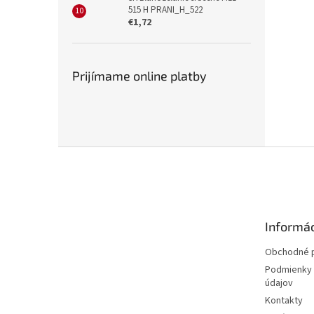
515 H PRANI_H_522
€1,72
Prijímame online platby
Z
á
p
ä
t
Informác
i
e
Obchodné 
Podmienky 
údajov
Kontakty