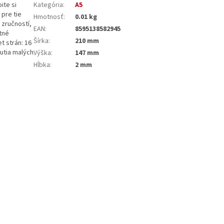
ite si
Kategória
:
A5
pre tie
Hmotnosť
:
0.01 kg
 zručností,
EAN
:
8595138582945
tné
Šírka
:
210 mm
t strán: 16
utia malých
Výška
:
147 mm
Hĺbka
:
2 mm