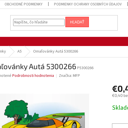
OBCHODNÉ PODMIENKY
PODMIENKY OCHRANY OSOBNÝCH ÚDAJOV
HĽADAŤ
nky
A5
Omaľovánky Autá 5300266
ľovánky Autá 5300266
P5300266
né
notené
Podrobnosti hodnotenia
Značka:
MFP
nie
€0,
u
€0,40 b
Jednotk
Sklad
cena:
iek.