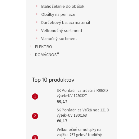
Blahoželanie do obálok
Obálky na peniaze
Darčekový baliaci materiál
Veľkonočný sortiment
Vianočný sortiment
ELEKTRO
DOMÁCNOSŤ
Top 10 produktov
SK Pohľadnica srdečná R060 D
výsek+UV 1230327
€0,17
SK Pohľadnica Veľká noc 121 D
výsek+UV 1300168
€0,17
Veľkonočné samolepky na
vajíčka 767 gelové tradičný