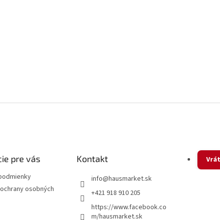
ie pre vás
Kontakt
Vrát
podmienky
info
@
hausmarket.sk
ochrany osobných
+421 918 910 205
https://www.facebook.co
m/hausmarket.sk