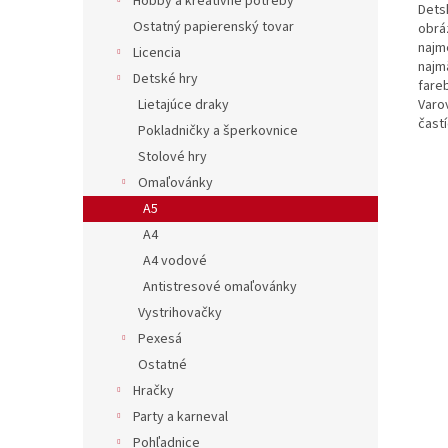
Hobby a kreatívne potreby
Dets
Ostatný papierenský tovar
obrá
najm
Licencia
najm
Detské hry
fare
Varo
Lietajúce draky
častí
Pokladničky a šperkovnice
Stolové hry
Omaľovánky
A5
A4
A4 vodové
Antistresové omaľovánky
Vystrihovačky
Pexesá
Ostatné
Hračky
Party a karneval
Pohľadnice