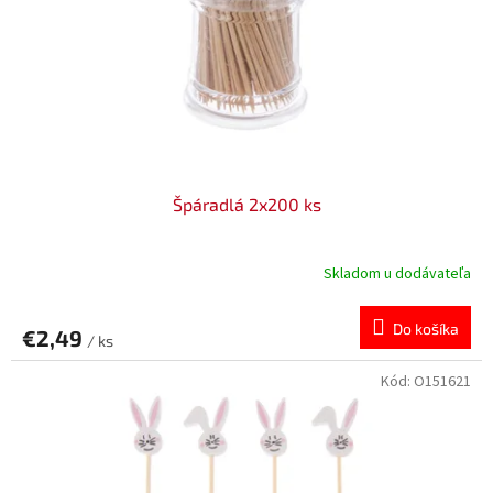
v
o
d
u
k
t
o
v
Špáradlá 2x200 ks
Skladom u dodávateľa
Do košíka
€2,49
/ ks
Kód:
O151621