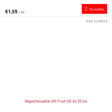
Do košíka
€1,59
/ ks
Kód:
O144314
Napichovadlá UH Fruit 50 ks 25 ks