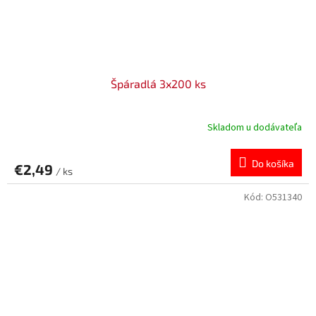
Špáradlá 3x200 ks
Skladom u dodávateľa
Do košíka
€2,49
/ ks
Kód:
O531340