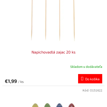
Napichovadlá zajac 20 ks
Skladom u dodávateľa
Do košíka
€1,99
/ ks
Kód:
O151622