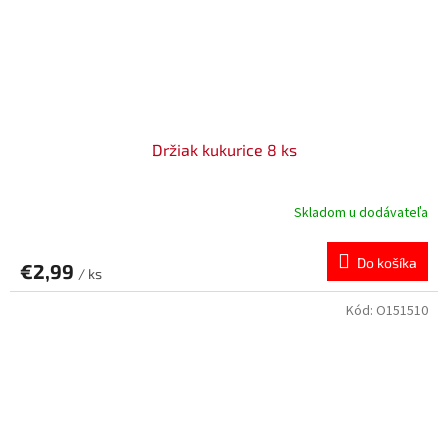
Držiak kukurice 8 ks
Skladom u dodávateľa
Do košíka
€2,99
/ ks
Kód:
O151510