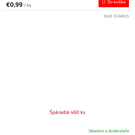
Do košíka
€0,99
/ ks
Kód:
O144315
Špáradlá 460 ks
Skladom u dodávateľa