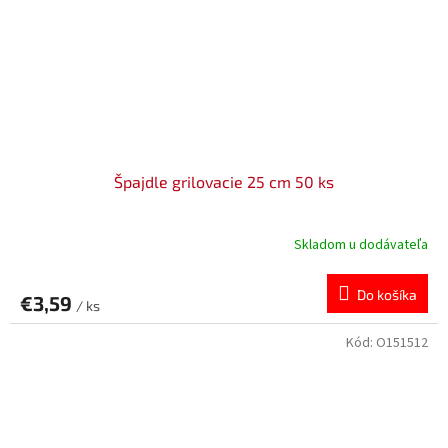
Špajdle grilovacie 25 cm 50 ks
Skladom u dodávateľa
Do košíka
€3,59
/ ks
Kód:
O151512