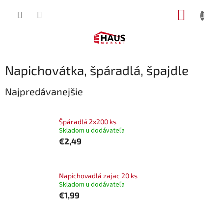
Prejsť
NÁKUP
na
obsah
KOŠÍK
Napichovátka, špáradlá, špajdle
Najpredávanejšie
Špáradlá 2x200 ks
Skladom u dodávateľa
€2,49
Napichovadlá zajac 20 ks
Skladom u dodávateľa
€1,99