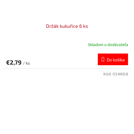
Držák kukuřice 6 ks
Skladom u dodávateľa
Do košíka
€2,79
/ ks
Kód:
O144316