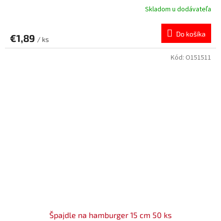
Skladom u dodávateľa
Do košíka
€1,89
/ ks
Kód:
O151511
Špajdle na hamburger 15 cm 50 ks