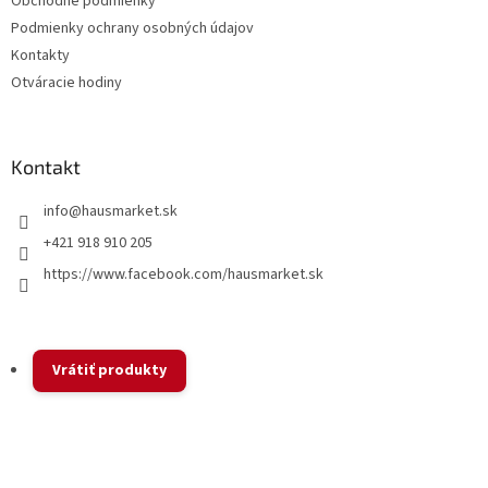
Obchodné podmienky
i
v
Podmienky ochrany osobných údajov
e
k
y
Kontakty
v
Otváracie hodiny
ý
p
i
s
Kontakt
u
info
@
hausmarket.sk
+421 918 910 205
https://www.facebook.com/hausmarket.sk
Vrátiť produkty