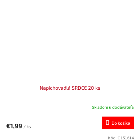
Napichovadlá SRDCE 20 ks
Skladom u dodávateľa
Do košíka
€1,99
/ ks
Kód:
O151614