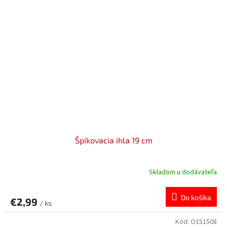
Špikovacia ihla 19 cm
Skladom u dodávateľa
Do košíka
€2,99
/ ks
Kód:
O151508