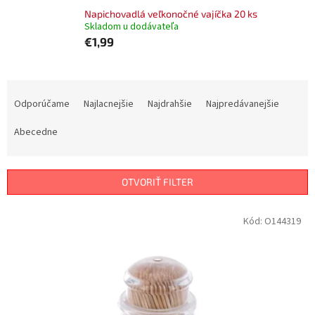
Napichovadlá veľkonočné vajíčka 20 ks
Skladom u dodávateľa
€1,99
R
a
Odporúčame
Najlacnejšie
Najdrahšie
Najpredávanejšie
d
e
Abecedne
n
i
e
OTVORIŤ FILTER
p
r
V
Kód:
O144319
o
ý
d
p
u
i
k
s
t
p
o
r