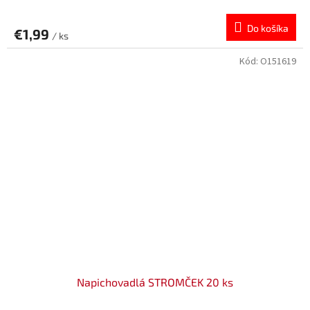
Do košíka
€1,99
/ ks
Kód:
O151619
Napichovadlá STROMČEK 20 ks