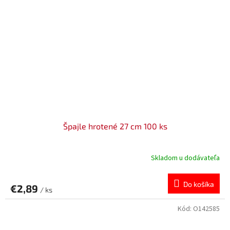
Špajle hrotené 27 cm 100 ks
Skladom u dodávateľa
Do košíka
€2,89
/ ks
Kód:
O142585