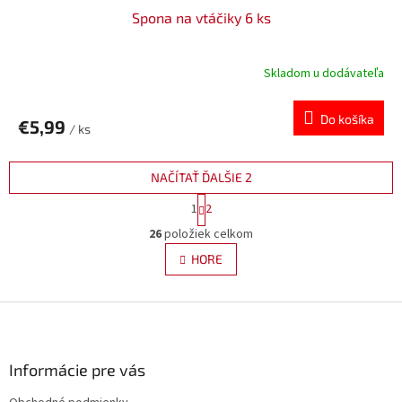
Spona na vtáčiky 6 ks
Skladom u dodávateľa
Do košíka
€5,99
/ ks
NAČÍTAŤ ĎALŠIE 2
S
1
2
t
O
r
26
položiek celkom
v
á
l
HORE
n
á
k
d
o
v
Z
a
a
c
á
n
i
p
i
e
ä
Informácie pre vás
e
p
t
r