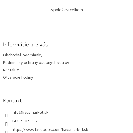
5
položiek celkom
O
v
l
Z
á
á
d
p
a
ä
Informácie pre vás
c
t
i
Obchodné podmienky
i
e
Podmienky ochrany osobných údajov
p
e
r
Kontakty
v
Otváracie hodiny
k
y
v
ý
Kontakt
p
i
info
@
hausmarket.sk
s
u
+421 918 910 205
https://www.facebook.com/hausmarket.sk