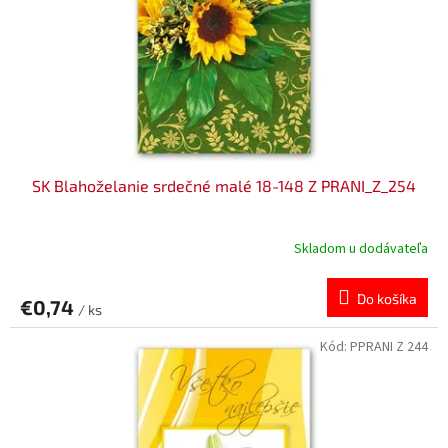
v
o
d
u
k
t
o
v
SK Blahoželanie srdečné malé 18-148 Z PRANI_Z_254
Skladom u dodávateľa
Do košíka
€0,74
/ ks
Kód:
PPRANI Z 244