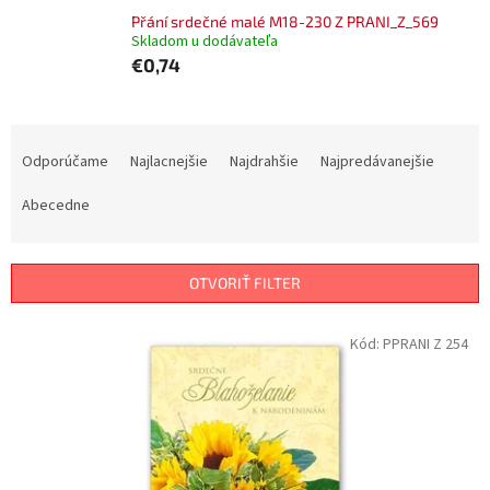
Přání srdečné malé M18-230 Z PRANI_Z_569
Skladom u dodávateľa
€0,74
R
a
Odporúčame
Najlacnejšie
Najdrahšie
Najpredávanejšie
d
e
Abecedne
n
i
e
OTVORIŤ FILTER
p
r
V
Kód:
PPRANI Z 254
o
ý
d
p
u
i
k
s
t
p
o
r