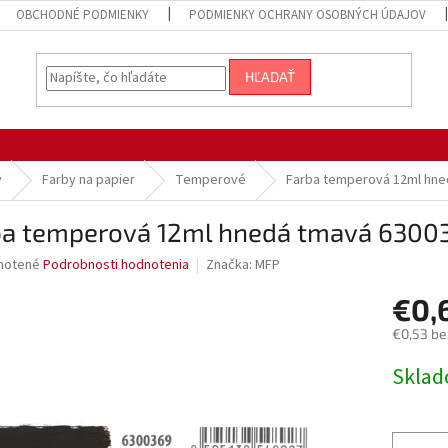
OBCHODNÉ PODMIENKY
PODMIENKY OCHRANY OSOBNÝCH ÚDAJOV
HĽADAŤ
y
Farby na papier
Temperové
Farba temperová 12ml hne
ba temperová 12ml hnedá tmavá 6300
né
notené
Podrobnosti hodnotenia
Značka:
MFP
nie
€0,
u
€0,53 be
Jednotk
Sklad
cena:
iek.