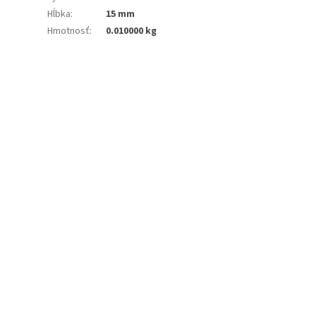
Hĺbka
:
15 mm
Hmotnosť
:
0.010000 kg