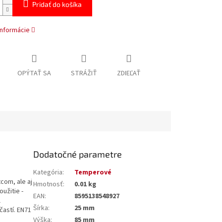
Pridať do košíka
informácie
OPÝTAŤ SA
STRÁŽIŤ
ZDIEĽAŤ
Dodatočné parametre
Kategória
:
Temperové
com, ale aj
Hmotnosť
:
0.01 kg
oužitie -
EAN
:
8595138548927
l
Šírka
:
25 mm
častí. EN71
Výška
:
85 mm