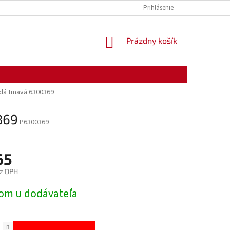
KONTAKTY
OTVÁRACIE HODINY
Prihlásenie
NÁKUPNÝ
Prázdny košík
KOŠÍK
dá tmavá 6300369
369
P6300369
65
z DPH
ová
om u dodávateľa