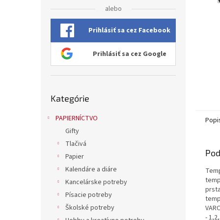
alebo
Prihlásiť sa cez Facebook
Prihlásiť sa cez Google
Preskočiť
Kategórie
kategórie
PAPIERNÍCTVO
Popi
Gifty
Tlačivá
Pod
Papier
Kalendáre a diáre
Temp
temp
Kancelárske potreby
prsta
Písacie potreby
temp
Školské potreby
VARO
- 1,2