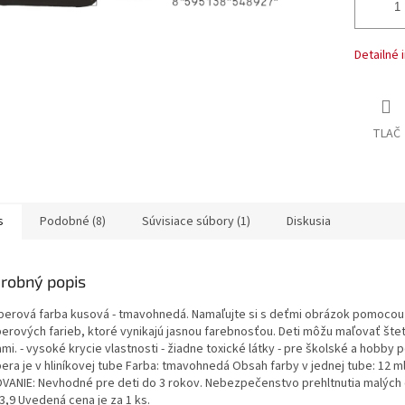
Detailné 
TLAČ
s
Podobné (8)
Súvisiace súbory (1)
Diskusia
robný popis
erová farba kusová - tmavohnedá. Namaľujte si s deťmi obrázok pomocou
erových farieb, ktoré vynikajú jasnou farebnosťou. Deti môžu maľovať štet
mi. - vysoké krycie vlastnosti - žiadne toxické látky - pre školské a hobby p
era je v hliníkovej tube Farba: tmavohnedá Obsah farby v jednej tube: 12 m
VANIE: Nevhodné pre deti do 3 rokov. Nebezpečenstvo prehltnutia malých 
,3,9 Uvedená cena je za 1 ks.