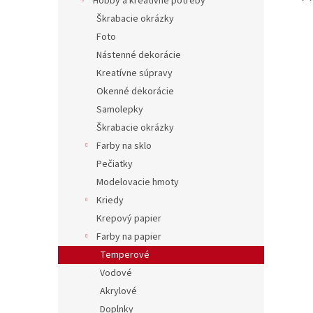
Hobby a kreatívne potreby
Škrabacie okrázky
Foto
Nástenné dekorácie
Kreatívne súpravy
Okenné dekorácie
Samolepky
Škrabacie okrázky
Farby na sklo
Pečiatky
Modelovacie hmoty
Kriedy
Krepový papier
Farby na papier
Temperové
Vodové
Akrylové
Doplnky