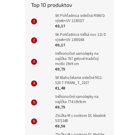
Top 10 produktov
SK Pohľadnica srdečná R060 D
výsek+UV 1230327
€0,17
SK Pohľadnica Veľká noc 121 D
výsek+UV 1300168
€0,17
Veľkonočné samolepky na
vajíčka 767 gelové tradičný
motív 19x9 cm
€0,75
SK Blahoželanie srdečné M11-
520 T PRANI_T_2107
€1,48
Veľkonočné samolepky na
vajíčka 774 19x9cm
€0,75
Zložka M s cvokom DL Idealink
5371348
€0,56
Zložka M s cvokom DL Motýle