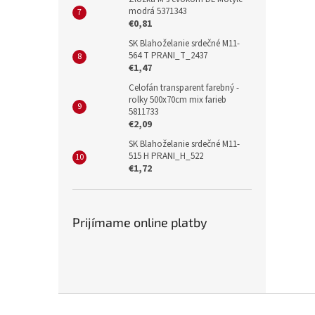
modrá 5371343
€0,81
SK Blahoželanie srdečné M11-
564 T PRANI_T_2437
€1,47
Celofán transparent farebný -
rolky 500x70cm mix farieb
5811733
€2,09
SK Blahoželanie srdečné M11-
515 H PRANI_H_522
€1,72
Prijímame online platby
Z