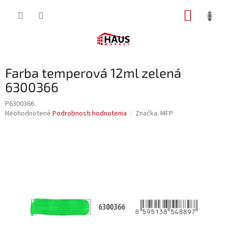
Prejsť
NÁKUP
na
obsah
KOŠÍK
Farba temperová 12ml zelená
6300366
P6300366
Priemerné
Neohodnotené
Podrobnosti hodnotenia
Značka:
MFP
hodnotenie
produktu
je
0,0
z
5
hviezdičiek.