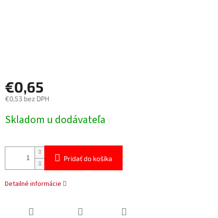
€0,65
€0,53 bez DPH
Jednotková
Skladom u dodávateľa
cena:
Pridať do košíka
Detailné informácie