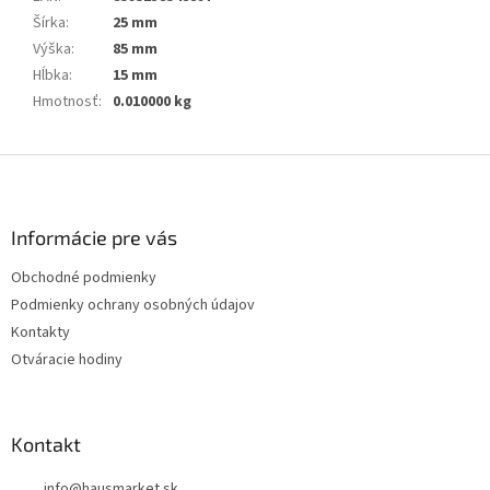
Šírka
:
25 mm
Výška
:
85 mm
Hĺbka
:
15 mm
Hmotnosť
:
0.010000 kg
Z
á
p
ä
Informácie pre vás
t
Obchodné podmienky
i
Podmienky ochrany osobných údajov
e
Kontakty
Otváracie hodiny
Kontakt
info
@
hausmarket.sk