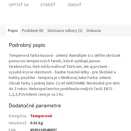
OPÝTAŤ SA
STRÁŽIŤ
ZDIEĽAŤ
Popis
Podobné (8)
Súvisiace súbory (1)
Diskusia
Podrobný popis
Temperová farba kusová - zelená. Namaľujte si s deťmi obrázok
pomocou temperových farieb, ktoré vynikajú jasnou
farebnosťou. Deti môžu maľovať štetcom, ale aj prstami. -
vysoké krycie vlastnosti - žiadne toxické látky - pre školské a
hobby použitie - tempera je v hliníkovej tube Farba: zelená
Obsah farby v jednej tube: 12 ml VAROVANIE: Nevhodné pre deti
do 3 rokov. Nebezpečenstvo prehltnutia malých častí. EN71 -
1,2,3,9 Uvedená cena je za 1 ks.
Dodatočné parametre
Kategória
:
Temperové
Hmotnosť
:
0.01 kg
EAN
:
8595138548897