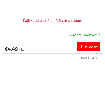
Čajítko závesné pr. 4,5 cm s klipom
Skladom u dodávateľa
Do košíka
€4,49
/ ks
Kód:
O143816