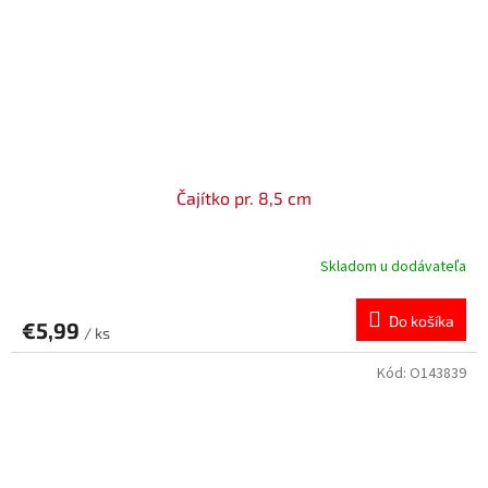
Čajítko pr. 8,5 cm
Skladom u dodávateľa
Do košíka
€5,99
/ ks
Kód:
O143839