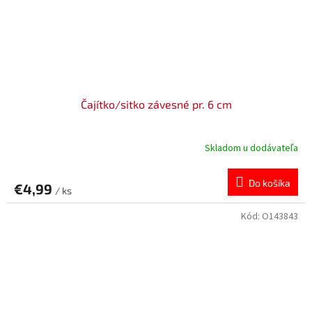
Čajítko/sitko závesné pr. 6 cm
Skladom u dodávateľa
Do košíka
€4,99
/ ks
Kód:
O143843