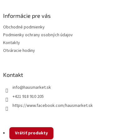
á
d
p
a
ä
Informácie pre vás
c
t
i
Obchodné podmienky
i
e
Podmienky ochrany osobných údajov
p
e
r
Kontakty
v
Otváracie hodiny
k
y
v
ý
Kontakt
p
i
info
@
hausmarket.sk
s
u
+421 918 910 205
https://www.facebook.com/hausmarket.sk
Vrátiť produkty