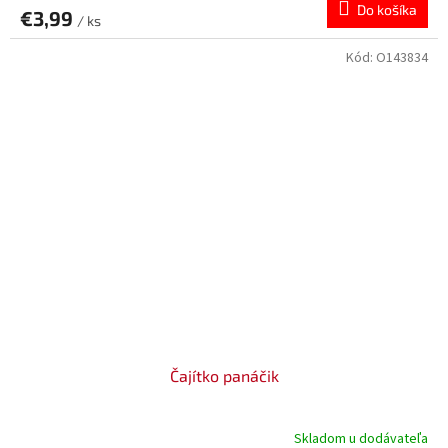
Do košíka
€3,99
/ ks
Kód:
O143834
Čajítko panáčik
Skladom u dodávateľa