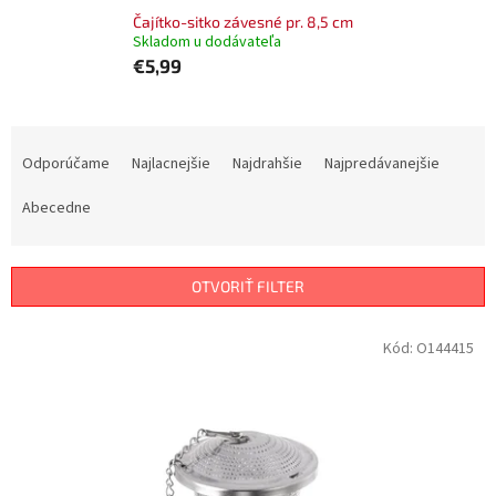
Čajítko-sitko závesné pr. 8,5 cm
Skladom u dodávateľa
€5,99
R
a
Odporúčame
Najlacnejšie
Najdrahšie
Najpredávanejšie
d
e
Abecedne
n
i
e
OTVORIŤ FILTER
p
r
V
Kód:
O144415
o
ý
d
p
u
i
k
s
t
p
o
r