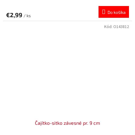
Do košíka
€2,99
/ ks
Kód:
O143812
Čajítko-sitko závesné pr. 9 cm