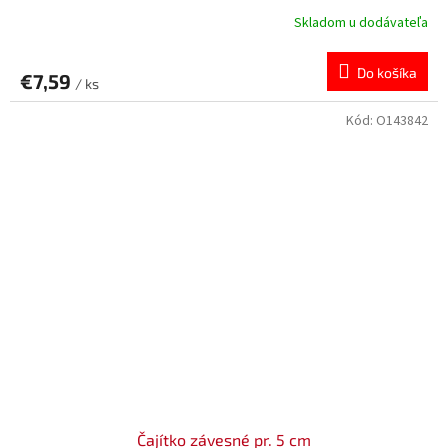
Skladom u dodávateľa
Do košíka
€7,59
/ ks
Kód:
O143842
Čajítko závesné pr. 5 cm