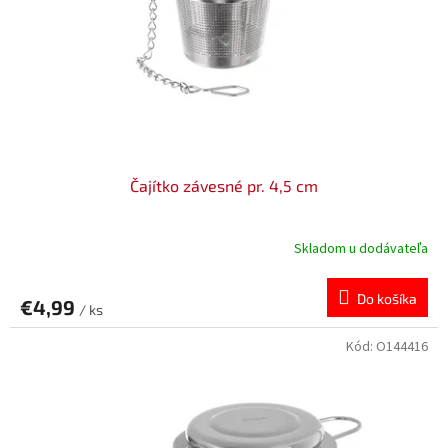
v
o
d
u
k
t
o
v
Čajítko závesné pr. 4,5 cm
Skladom u dodávateľa
Do košíka
€4,99
/ ks
Kód:
O144416