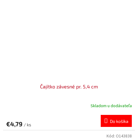
Čajítko závesné pr. 5,4 cm
Skladom u dodávateľa
Do košíka
€4,79
/ ks
Kód:
O143838