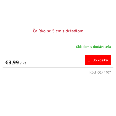
Čajítko pr. 5 cm s držadlom
Skladom u dodávateľa
Do košíka
€3,99
/ ks
Kód:
O144407