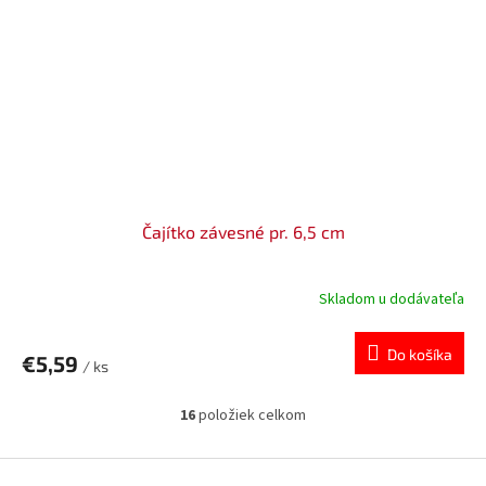
Čajítko závesné pr. 6,5 cm
Skladom u dodávateľa
Do košíka
€5,59
/ ks
16
položiek celkom
O
v
l
Z
á