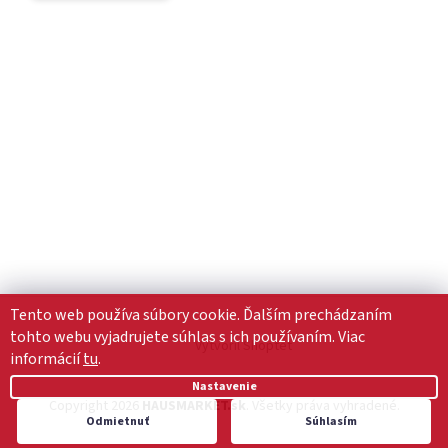
Tento web používa súbory cookie. Ďalším prechádzaním
tohto webu vyjadrujete súhlas s ich používaním. Viac
Vytvoril Shoptet
informácií
tu
.
Nastavenie
Copyright 2026
HAUSMARKET.sk
. Všetky práva vyhradené.
Odmietnuť
Súhlasím