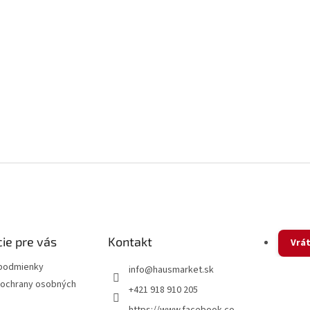
ie pre vás
Kontakt
Vrát
podmienky
info
@
hausmarket.sk
ochrany osobných
+421 918 910 205