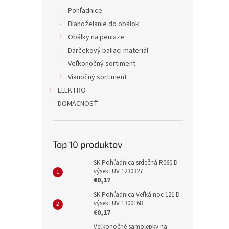
Pohľadnice
Blahoželanie do obálok
Obálky na peniaze
Darčekový baliaci materiál
Veľkonočný sortiment
Vianočný sortiment
ELEKTRO
DOMÁCNOSŤ
Top 10 produktov
SK Pohľadnica srdečná R060 D
výsek+UV 1230327
€0,17
SK Pohľadnica Veľká noc 121 D
výsek+UV 1300168
€0,17
Veľkonočné samolepky na