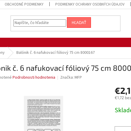
OBCHODNÉ PODMIENKY
PODMIENKY OCHRANY OSOBNÝCH ÚDAJOV
HĽADAŤ
óny
Balónik č. 6 nafukovací fóliový 75 cm 8000167
nik č. 6 nafukovací fóliový 75 cm 800
né
notené
Podrobnosti hodnotenia
Značka:
MFP
nie
€2,
u
€1,72 be
Jednotk
Sklad
cena:
iek.