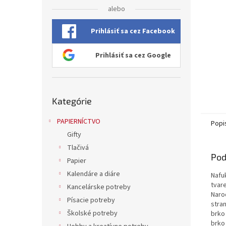
alebo
Prihlásiť sa cez Facebook
Prihlásiť sa cez Google
Preskočiť
Kategórie
kategórie
PAPIERNÍCTVO
Popi
Gifty
Tlačivá
Pod
Papier
Kalendáre a diáre
Nafu
tvare
Kancelárske potreby
Naro
Písacie potreby
stran
Školské potreby
brko
brko