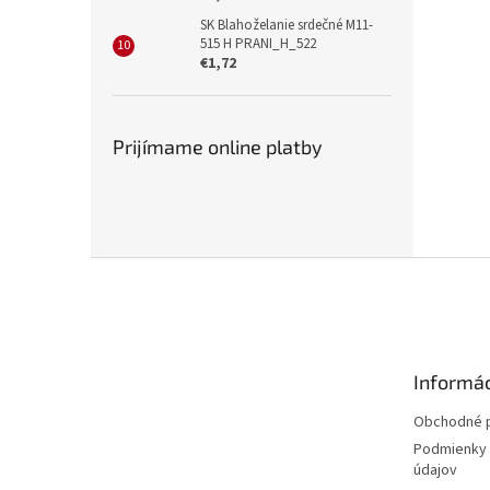
SK Blahoželanie srdečné M11-
515 H PRANI_H_522
€1,72
Prijímame online platby
Z
á
p
ä
t
Informác
i
e
Obchodné 
Podmienky 
údajov