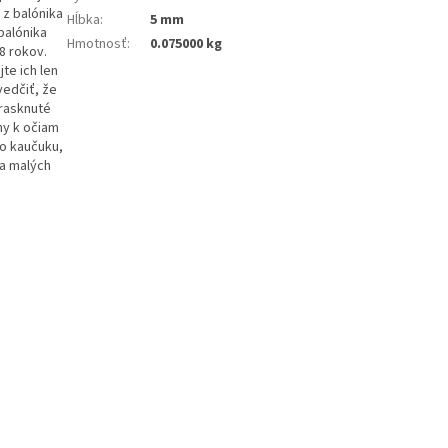
 z balónika
Hĺbka
:
5 mm
balónika
Hmotnosť
:
0.075000 kg
8 rokov.
te ich len
edčiť, že
prasknuté
óny k očiam
ho kaučuku,
ia malých