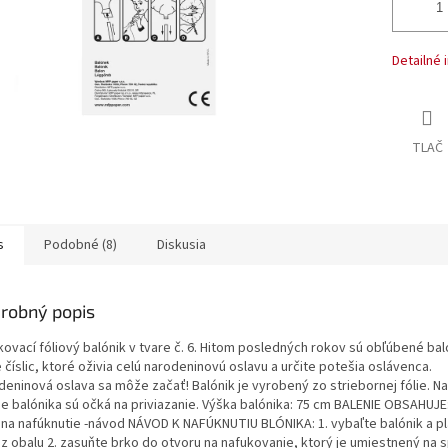
Detailné 
TLAČ
s
Podobné (8)
Diskusia
robný popis
kovací fóliový balónik v tvare č. 6. Hitom posledných rokov sú obľúbené bal
 číslic, ktoré oživia celú narodeninovú oslavu a určite potešia oslávenca.
deninová oslava sa môže začať! Balónik je vyrobený zo striebornej fólie. Na
e balónika sú očká na priviazanie. Výška balónika: 75 cm BALENIE OBSAHUJE: 
 na nafúknutie -návod NÁVOD K NAFÚKNUTIU BLÓNIKA: 1. vybaľte balónik a p
 z obalu 2. zasuňte brko do otvoru na nafukovanie, ktorý je umiestnený na 