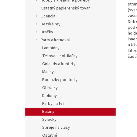
Hobby a kreatívne potreby
stran
Ostatný papierenský tovar
(syst
zasu
Licencia
Deti 
Detské hry
pod 
Hračky
ho d
ihneď
Party a karneval
a k 
Lampióny
late
Tetovacie obtlačky
čast
Girlandy a konfety
Masky
Podložky pod torty
Obrúsky
Diplomy
Farby na tvár
Balóny
Sviečky
Spreje na vlasy
Ostatné