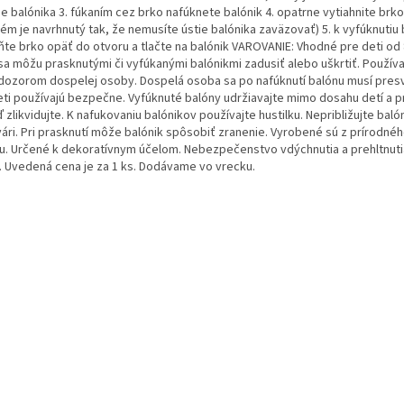
e balónika 3. fúkaním cez brko nafúknete balónik 4. opatrne vytiahnite brko
ém je navrhnutý tak, že nemusíte ústie balónika zaväzovať) 5. k vyfúknutiu 
ňte brko opäť do otvoru a tlačte na balónik VAROVANIE: Vhodné pre deti od 
sa môžu prasknutými či vyfúkanými balónikmi zadusiť alebo uškrtiť. Používaj
dozorom dospelej osoby. Dospelá osoba sa po nafúknutí balónu musí presv
eti používajú bezpečne. Vyfúknuté balóny udržiavajte mimo dosahu detí a 
 zlikvidujte. K nafukovaniu balónikov používajte hustilku. Nepribližujte bal
tvári. Pri prasknutí môže balónik spôsobiť zranenie. Vyrobené sú z prírodné
xu. Určené k dekoratívnym účelom. Nebezpečenstvo vdýchnutia a prehltnut
í. Uvedená cena je za 1 ks. Dodávame vo vrecku.