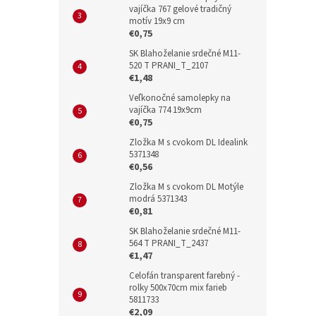
vajíčka 767 gelové tradičný
motív 19x9 cm
€0,75
SK Blahoželanie srdečné M11-
520 T PRANI_T_2107
€1,48
Veľkonočné samolepky na
vajíčka 774 19x9cm
€0,75
Zložka M s cvokom DL Idealink
5371348
€0,56
Zložka M s cvokom DL Motýle
modrá 5371343
€0,81
SK Blahoželanie srdečné M11-
564 T PRANI_T_2437
€1,47
Celofán transparent farebný -
rolky 500x70cm mix farieb
5811733
€2,09