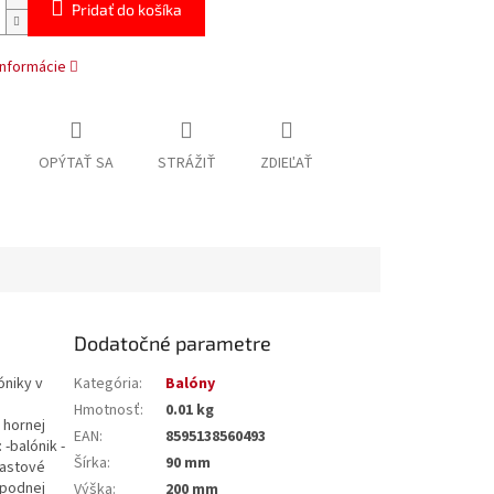
Pridať do košíka
informácie
OPÝTAŤ SA
STRÁŽIŤ
ZDIEĽAŤ
Dodatočné parametre
óniky v
Kategória
:
Balóny
Hmotnosť
:
0.01 kg
 hornej
EAN
:
8595138560493
-balónik -
Šírka
:
90 mm
lastové
spodnej
Výška
:
200 mm