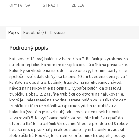
OPÝTAŤ SA
STRÁŽIŤ
ZDIEĽAŤ
Popis
Podobné (8)
Diskusia
Podrobný popis
Nafukovací fóliový balónik v tvare čísla 7. Balónik je vyrobený zo
striebornej fólie. Na hornom okraji balónu sú očká na priviazanie.
Balóniky sú vhodné na narodeninové oslavy, firemné párty a iné
spoločenské udalosti. Výška balónu: 40 cm Uvedená cena je za 1
ks Balenie obsahuje: balónik, trubičku na nafukovanie, návod.
Návod na nafukovanie balónika: 1. Vybaľte balónik a plastovú
trubičku z obalu 2. Zasuňte trubičku do otvoru na nafukovanie,
ktorý je umiestnený na spodnej strane balónika. 3. Fúkaním cez
trubičku nafúknite balónik 4. Opatrne vytiahnite trubičku z
balónika (systém je navrhnutý tak, aby ste nemuseli balónik
zaväzovať) 5. Na vyfúkanie balónika zasuňte trubičku opäť do
otvoru a tlačte na balónik Varovanie: Vhodné pre deti od 8 rokov.
Deti sa môžu prasknutými alebo spustenými balónikmi zadusiť
alebo uškrtiť. Používajte ich len za prítomnosti dospelej osoby.