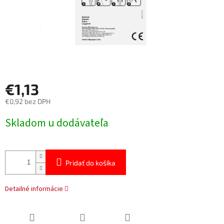
€1,13
€0,92 bez DPH
Jednotková
Skladom u dodávateľa
cena:
Pridať do košíka
Detailné informácie