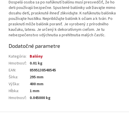
Dospelá osoba sa po nafúknutí balónu musí presvedčiť, že ho
deti používajú bezpečne. Spustené balóniky udržiavajte mimo
dosahu detí, prasknuté ihneď zlikvidujte. K nafúknutiu balónika
používajte hustilku. Nepribližujte balónik k očiam a k tvári. Po
prasknutí môže balónik poraniť. Je vyrobený z prírodného
kaučuku, latexu. Je určený k dekoratívnym cieľom. Je tu
nebezpečenstvo vdýchnutia a prehltnutia malých častíc.
Dodatočné parametre
Kategória
:
Balóny
Hmotnosť
:
0.01 kg
EAN
:
8595138548545
Šírka
:
295 mm
Výška
:
400 mm
Hĺbka
:
1 mm
Hmotnosť
:
0.045000 kg
Z
á
p