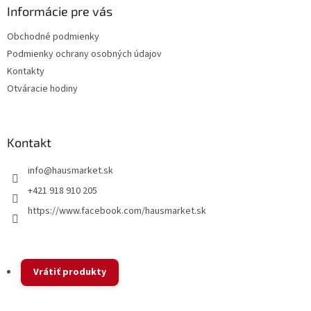
ä
Informácie pre vás
t
Obchodné podmienky
i
Podmienky ochrany osobných údajov
e
Kontakty
Otváracie hodiny
Kontakt
info
@
hausmarket.sk
+421 918 910 205
https://www.facebook.com/hausmarket.sk
Vrátiť produkty