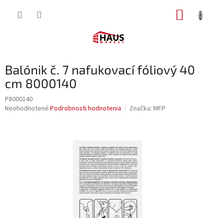
Prejsť
NÁKUP
na
obsah
KOŠÍK
Balónik č. 7 nafukovací fóliový 40
cm 8000140
P8000140
Priemerné
Neohodnotené
Podrobnosti hodnotenia
Značka:
MFP
hodnotenie
produktu
je
0,0
z
5
hviezdičiek.